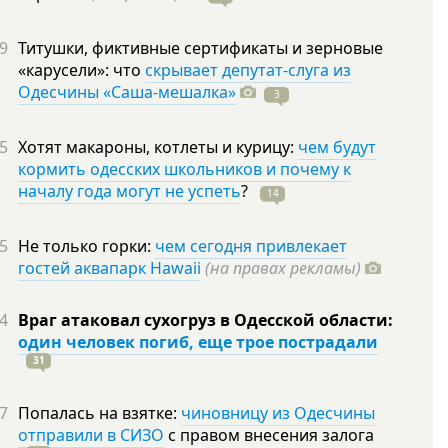
9
Титушки, фиктивные сертификаты и зерновые
«карусели»: что
скрывает депутат-слуга из
Одесчины «Саша-мешалка»
3
5
Хотят макароны, котлеты и курицу:
чем будут
кормить одесских школьников и почему к
началу года могут не успеть
?
14
5
Не только горки:
чем сегодня привлекает
гостей аквапарк Hawaii
(на правах рекламы)
4
Враг атаковал сухогруз в Одесской области:
один человек погиб, еще трое пострадали
31
7
Попалась на взятке:
чиновницу из Одесчины
отправили в СИЗО
с правом внесения залога