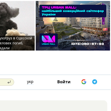
ухогруз в Одесской
еловек погиб,
адали
укр
Войти