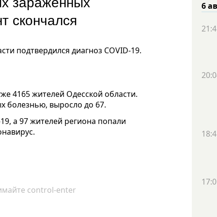
ых зараженных
6 а
т скончался
21:4
ласти подтвердился диагноз
COVID
-19
.
20:0
уже 4165 жителей Одесской области.
х болезнью, выросло до 67.
-19
, а 97 жителей региона попали
онавирус.
18:4
17:0
майте control-enter