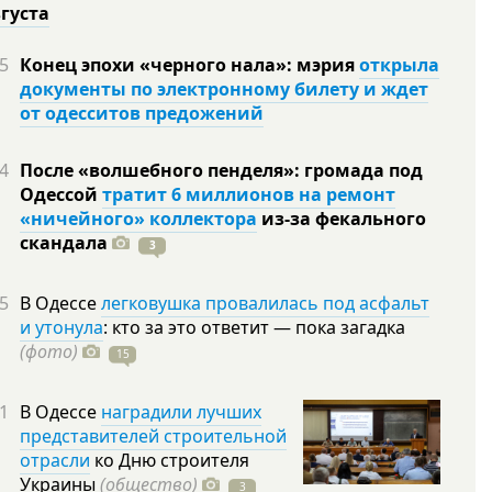
вгуста
5
Конец эпохи «черного нала»: мэрия
открыла
документы по электронному билету и ждет
от одесситов предожений
4
После «волшебного пенделя»: громада под
Одессой
тратит 6 миллионов на ремонт
«ничейного» коллектора
из-за фекального
скандала
3
5
В Одессе
легковушка провалилась под асфальт
и утонула
: кто за это ответит — пока загадка
(фото)
15
1
В Одессе
наградили лучших
представителей строительной
отрасли
ко Дню строителя
Украины
(общество)
3