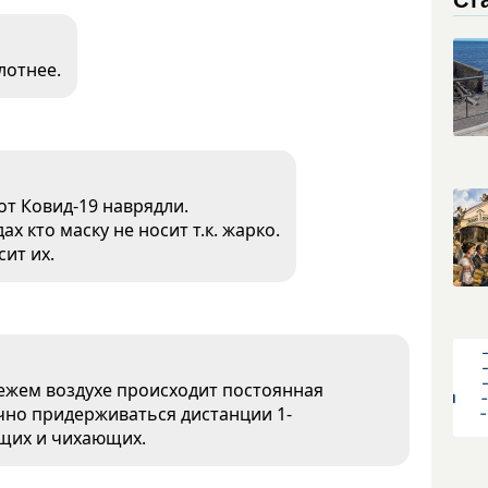
лотнее.
от Ковид-19 наврядли.
х кто маску не носит т.к. жарко.
сит их.
вежем воздухе происходит постоянная
чно придерживаться дистанции 1-
ющих и чихающих.