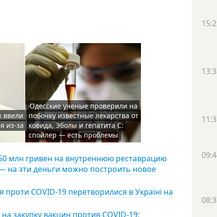
15:2
13:3
Одесские ученые проверили на
х ввели
побочку известные лекарства от
11:3
я из-за
ковида, Эболы и гепатита С:
спойлер — есть проблемы
09:4
150 млн гривен на внутреннюю реставрацию
— на эти деньги можно построить новое
я проти COVID-19 перетворилися в Україні на
08:3
на закупку вакцин против COVID-19: