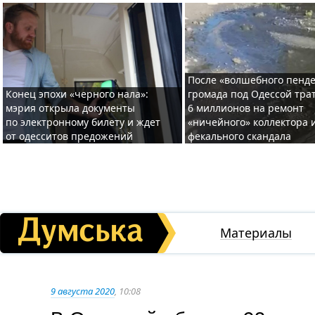
После «волшебного пенде
Конец эпохи «черного нала»:
громада под Одессой тра
мэрия открыла документы
6 миллионов на ремонт
по электронному билету и ждет
«ничейного» коллектора и
от одесситов предожений
фекального скандала
Материалы
9 августа 2020
, 10:08