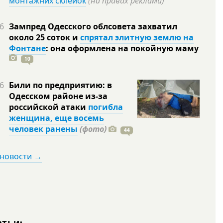
монтажних склейок
(на правах реклами)
6
Зампред Одесского облсовета захватил
около 25 соток и
спрятал элитную землю на
Фонтане
: она оформлена на покойную
маму
10
6
Били по предприятию: в
Одесском районе из-за
российской атаки
погибла
женщина, еще восемь
человек ранены
(фото)
44
 новости →
атьи: