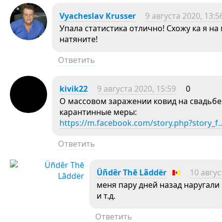
Vyacheslav Krusser
9 августа 2020, 13:5
Упала статистика отлично! Схожу ка я н
натяните!
Ответить
kivik22
9 августа 2020, 15:59
0
О массовом заражении ковид на свадьбе
карантинные меры:
https://m.facebook.com/story.php?story_f
Ответить
Üñdêr Thē Lãddër
10 авгус
меня пару дней назад наругали 
и т.д.
Ответить