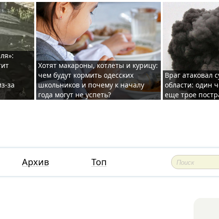
ля»:
тит
Хотят макароны, котлеты и курицу:
чем будут кормить одесских
Враг атаковал с
з-за
школьников и почему к началу
области: один ч
года могут не успеть?
еще трое постр
Архив
Топ