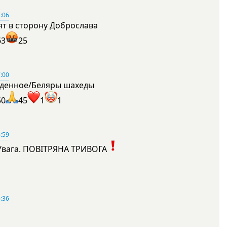
:06
ят в сторону Доброслава
63
25
:00
денное/Беляры шахеды
50
45
1
1
:59
Увага. ПОВІТРЯНА ТРИВОГА
1
:36