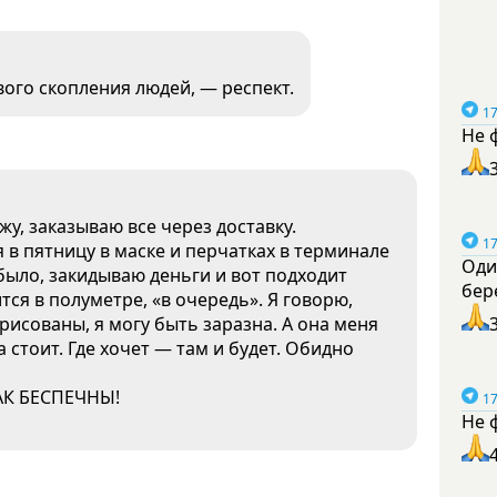
ового скопления людей, — респект.
17
Не 
жу, заказываю все через доставку.
17
я в пятницу в маске и перчатках в терминале
Оди
было, закидываю деньги и вот подходит
бер
тся в полуметре, «в очередь». Я говорю,
исованы, я могу быть заразна. А она меня
а стоит. Где хочет — там и будет. Обидно
ТАК БЕСПЕЧНЫ!
17
Не 