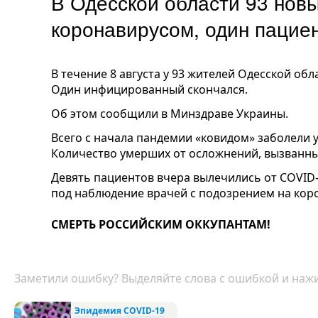
В Одесской области 93 нов
коронавирусом, один пациен
В течение 8 августа у 93 жителей Одесской об
Один инфицированн
ый скончался.
Об этом сообщили в Минздраве Украины.
Всего с начала пандемии «ковидом» заболели 
Количество умерших от осложнений, вызванны
Девять пациентов вчера вылечились от
COVID
под наблюдение врачей с подозрением на кор
СМЕРТЬ РОССИЙСКИМ ОККУПАНТАМ!
Заметили ошибку? Выделяйте слова с ошибкой и нажи
Эпидемия COVID-19