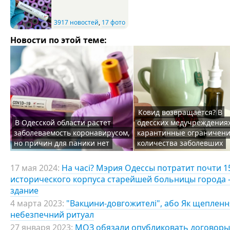
3917 новостей
,
17 фото
Новости по этой теме:
Ковид возвращается? В
В Одесской области растет
одесских медучреждения
заболеваемость коронавирусом,
карантинные ограничени
но причин для паники нет
количества заболевших
17 мая 2024:
На часі? Мэрия Одессы потратит почти 
исторического корпуса старейшей больницы города 
здание
4 марта 2023:
"Вакцини-довгожителі", або Як щепленн
небезпечний ритуал
27 января 2023:
МОЗ обязали опубликовать договоры 