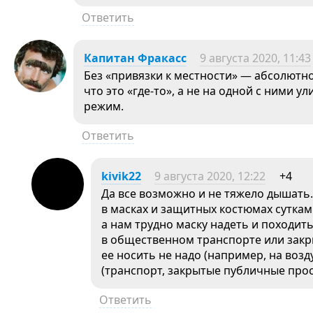
Ответить
Капитан Фракасс
9 августа 2020, 11:43
Без «привязки к местности» — абсолютн
что это «где-то», а не на одной с ними 
режим.
Ответить
kivik22
9 августа 2020, 12:22
+4
Да все возможно и не тяжело дышать
в масках и защитных костюмах суткам
а нам трудно маску надеть и походить
в общественном транспорте или закр
ее носить не надо (например, на возд
(транспорт, закрытые публичные прост
Ответить