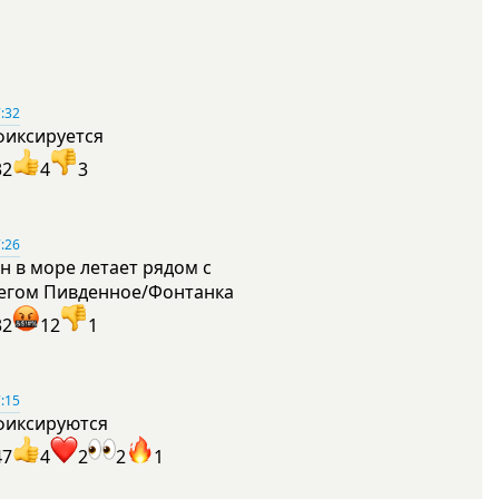
:32
фиксируется
32
4
3
:26
н в море летает рядом с
егом Пивденное/Фонтанка
32
12
1
:15
фиксируются
47
4
2
2
1