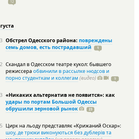
12
вгуста
3
Обстрел Одесского района:
повреждены
семь домов, есть пострадавший
1
2
Скандал в Одесском театре кукол: бывшего
режиссера
обвинили в рассылке нюдсов и
порно студенткам и коллегам
(видео)
9
3
«Никаких альтернатив не появится»: как
удары по портам Большой Одессы
обрушили зерновой рынок
23
5
Цирк на льоду представляє «Крижаний Оскар»:
шоу, де трюки виконуються без дублерів та