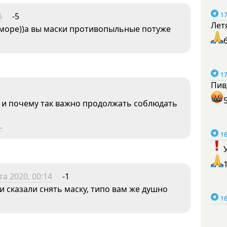
6
-5
17
Лет
а море))а вы маски противопыльные потуже
17
Пив
 и почему так важно продолжать соблюдать
…
16
та 2020, 00:14
-1
и сказали снять маску, типо вам же душно
16