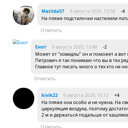
Matilda57
9 августа 2020, 12:58
-4
На пляже подстилочки настелили поп
Ответить
Енот
9 августа 2020, 13:48
-2
Может от "ковидлы" он и поможет а вот 
Петрович я так понимаю что вы в тех ряда
Главное тут писать много о тех кто не но
Ответить
kivik22
9 августа 2020, 15:12
+4
На пляже она особо и не нужна. На с
циркуляция воздуха, поэтому достато
2 м и держаться подальше от кашля
Ответить