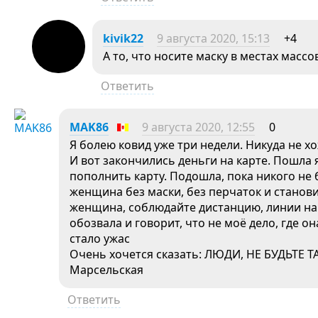
kivik22
9 августа 2020, 15:13
+4
А то, что носите маску в местах масс
Ответить
MAK86
9 августа 2020, 12:55
0
Я болею ковид уже три недели. Никуда не хо
И вот закончились деньги на карте. Пошла 
пополнить карту. Подошла, пока никого не 
женщина без маски, без перчаток и станови
женщина, соблюдайте дистанцию, линии нар
обозвала и говорит, что не моё дело, где он
стало ужас
Очень хочется сказать: ЛЮДИ, НЕ БУДЬТЕ 
Марсельская
Ответить