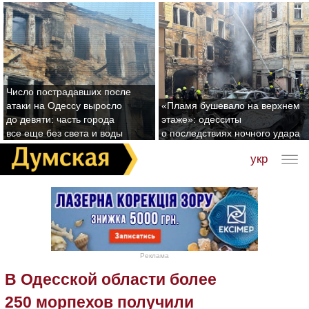
Число пострадавших после
атаки на Одессу выросло
«Пламя бушевало на верхнем
до девяти: часть города
этаже»: одесситы
все еще без света и воды
о последствиях ночного удара
укр
Реклама
В Одесской области более
250 морпехов получили