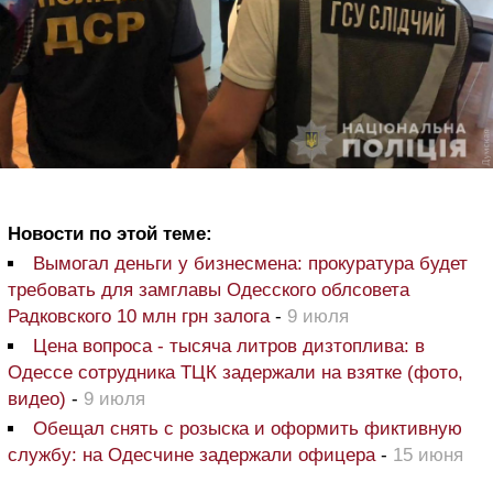
Новости по этой теме:
Вымогал деньги у бизнесмена: прокуратура будет
требовать для замглавы Одесского облсовета
Радковского 10 млн грн залога
-
9 июля
Цена вопроса - тысяча литров дизтоплива: в
Одессе сотрудника ТЦК задержали на взятке (фото,
видео)
-
9 июля
Обещал снять с розыска и оформить фиктивную
службу: на Одесчине задержали офицера
-
15 июня