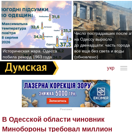
Число пострадавших после а
на Одессу выросло
до двенадцати: часть города
Историческая жара: Одесса
все еще без света и воды
побила рекорд 1963 года
(обновлено)
укр
Реклама
В Одесской области чиновник
Минобороны требовал миллион