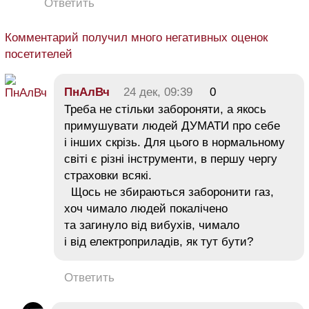
Ответить
Комментарий получил много негативных оценок
посетителей
ПнАлВч
24 дек, 09:39
0
Треба не стільки забороняти, а якось
примушувати людей ДУМАТИ про себе
і інших скрізь. Для цього в нормальному
світі є різні інструменти, в першу чергу
страховки всякі.
Щось не збираються заборонити газ,
хоч чимало людей покалічено
та загинуло від вибухів, чимало
і від електроприладів, як тут бути?
Ответить