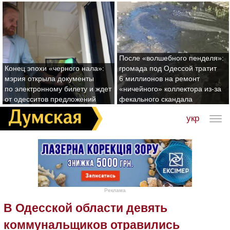
После «волшебного пенделя»:
Конец эпохи «черного нала»:
громада под Одессой тратит
мэрия открыла документы
6 миллионов на ремонт
по электронному билету и ждет
«ничейного» коллектора из-за
от одесситов предложений
фекального скандала
укр
Реклама
В Одесской области девять
коммунальщиков отравились