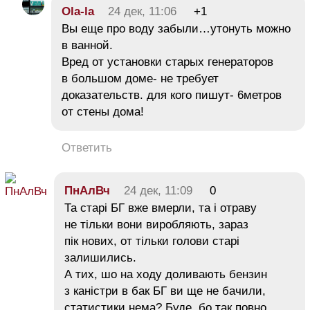
Ola-la
24 дек, 11:06
+1
Вы еще про воду забыли…утонуть можно
в ванной.
Вред от установки старых генераторов
в большом доме- не требует
доказательств. для кого пишут- 6метров
от стены дома!
Ответить
ПнАлВч
24 дек, 11:09
0
Та старі БГ вже вмерли, та і отраву
не тільки вони виробляють, зараз
пік нових, от тільки голови старі
залишились.
А тих, шо на ходу доливають бензин
з каністри в бак БГ ви ще не бачили,
статистики нема? Буде, бо так повно.