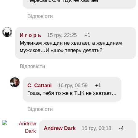
Пересыпском ТЦК не хватает
Відповісти
И г о р ь
15 гру, 22:25
+1
Мужикам женщин не хватает, а женщинам
мужиков…И «шо» теперь делать?
Відповісти
C. Cattani
16 гру, 06:59
+1
Гоша, тебя то же в ТЦК не хватает…
Відповісти
Andrew Dark
16 гру, 00:18
-4