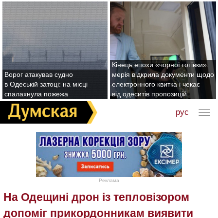
Кінець епохи «чорної готівки»:
Ворог атакував судно
мерія відкрила документи щодо
в Одеській затоці: на місці
електронного квитка і чекає
спалахнула пожежа
від одеситів пропозицій
рус
Реклама
На Одещині дрон із тепловізором
допоміг прикордонникам виявити