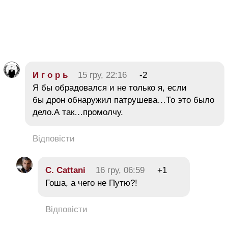
И г о р ь
15 гру, 22:16
-2
Я бы обрадовался и не только я, если
бы дрон обнаружил патрушева…То это было
дело.А так…промолчу.
Відповісти
C. Cattani
16 гру, 06:59
+1
Гоша, а чего не Путю?!
Відповісти