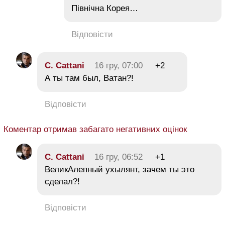
Північна Корея…
Відповісти
C. Cattani
16 гру, 07:00
+2
А ты там был, Ватан?!
Відповісти
Коментар отримав забагато негативних оцінок
C. Cattani
16 гру, 06:52
+1
ВеликАлепный ухылянт, зачем ты это
сделал?!
Відповісти