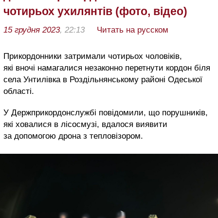
чотирьох ухилянтів (фото, відео)
15 грудня 2023
, 22:13
Читать на русском
Прикордонники затримали чотирьох чоловіків,
які вночі намагалися незаконно перетнути кордон біля
села Унтилівка в Роздільнянському районі Одеської
області.
У Держприкордонслужбі повідомили, що порушників,
які ховалися в лісосмузі, вдалося виявити
за допомогою дрона з тепловізором.