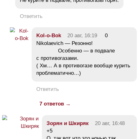
Не курите в подвале, противогазы горят.
Ответить
Kol-o-Bok
20 авг, 16:19
0
Nikolaevich — Резонно!
Особенно — в подвале
с противогазами.
( Хм… А в противогазе вообще курить
проблематично…)
Ответить
7 ответов →
Зорян и Шкиряк
20 авг, 16:48
+5
О, так вот что это ночью так