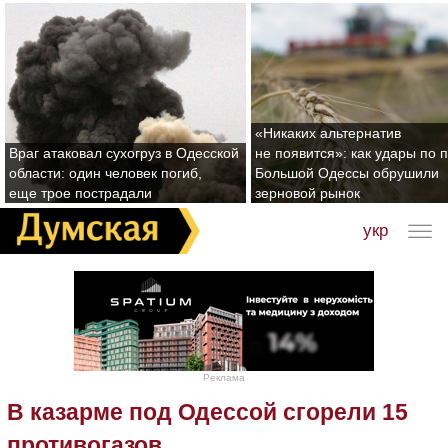
«Никаких альтернатив
Враг атаковал сухогруз в Одесской
не появится»: как удары по 
области: один человек погиб,
Большой Одессы обрушили
еще трое пострадали
зерновой рынок
укр
Реклама
В казарме под Одессой сгорели 15
противогазов