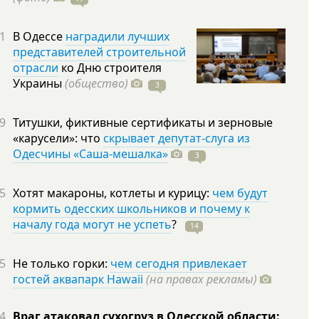
1
В Одессе
наградили лучших
представителей строительной
отрасли
ко Дню строителя
Украины
(общество)
3
9
Титушки, фиктивные сертификаты и зерновые
«карусели»: что
скрывает депутат-слуга из
Одесчины «Саша-мешалка»
3
5
Хотят макароны, котлеты и курицу:
чем будут
кормить одесских школьников и почему к
началу года могут не успеть
?
14
5
Не только горки:
чем сегодня привлекает
гостей аквапарк Hawaii
(на правах рекламы)
4
Враг атаковал сухогруз в Одесской области: