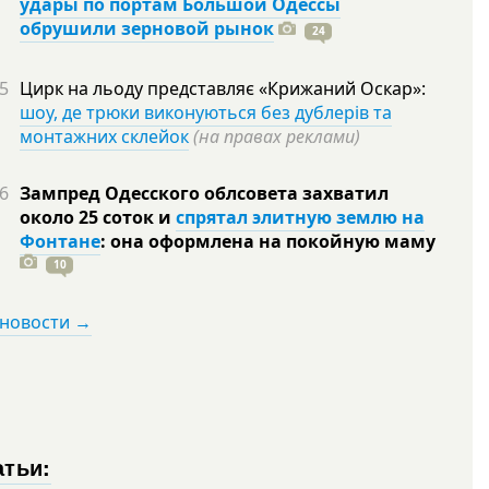
удары по портам Большой Одессы
обрушили зерновой рынок
24
5
Цирк на льоду представляє «Крижаний Оскар»:
шоу, де трюки виконуються без дублерів та
монтажних склейок
(на правах реклами)
6
Зампред Одесского облсовета захватил
около 25 соток и
спрятал элитную землю на
Фонтане
: она оформлена на покойную
маму
10
 новости →
атьи: