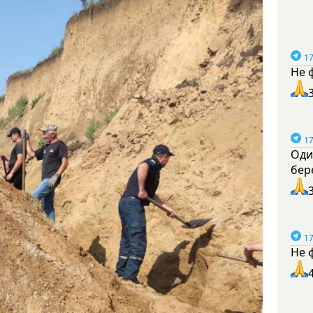
17
Не 
17
Оди
бер
17
Не 