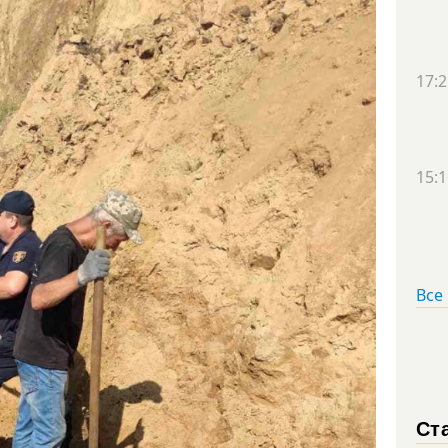
17:2
15:1
Все
Ст