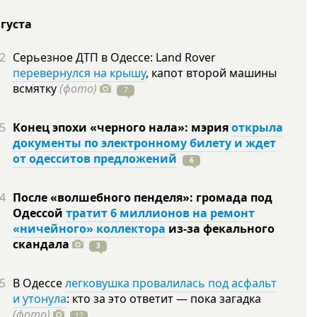
вгуста
2
Серьезное ДТП в Одессе: Land Rover
перевернулся на крышу
, капот второй машины
всмятку
(фото)
7
5
Конец эпохи «черного нала»: мэрия
открыла
документы по электронному билету и ждет
от одесситов предложений
6
4
После «волшебного пенделя»: громада под
Одессой
тратит 6 миллионов на ремонт
«ничейного» коллектора
из-за фекального
скандала
3
5
В Одессе
легковушка провалилась под асфальт
и утонула
: кто за это ответит — пока загадка
(фото)
17