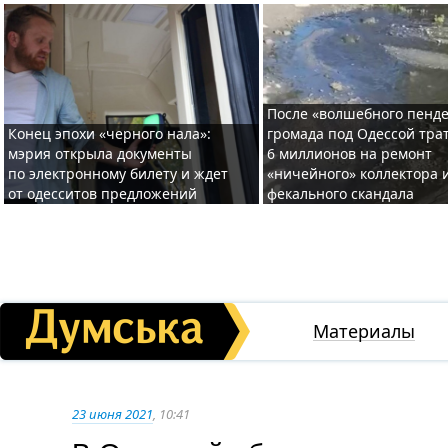
После «волшебного пенде
Конец эпохи «черного нала»:
громада под Одессой тра
мэрия открыла документы
6 миллионов на ремонт
по электронному билету и ждет
«ничейного» коллектора и
от одесситов предложений
фекального скандала
Материалы
23 июня 2021
, 10:41