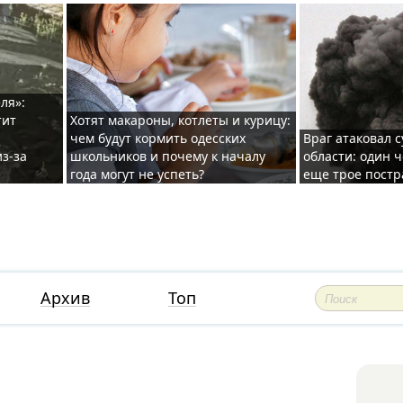
ля»:
тит
Хотят макароны, котлеты и курицу:
чем будут кормить одесских
Враг атаковал с
з-за
школьников и почему к началу
области: один ч
года могут не успеть?
еще трое постр
Архив
Топ