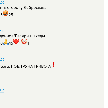
:06
ят в сторону Доброслава
63
25
:00
денное/Беляры шахеды
50
45
1
1
:59
Увага. ПОВІТРЯНА ТРИВОГА
1
:36