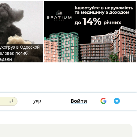
ухогруз в Одесской
еловек погиб,
адали
укр
Войти