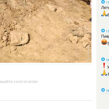
17
Лет
17
Пив
16
майте control-enter
16