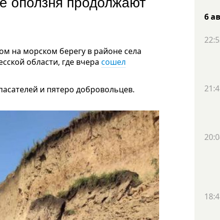
те оползня продолжают
у
6 а
22:5
м на морском берегу в районе села
сской области, где вчера
сошел
21:4
спасателей и пятеро добровольцев.
20:0
18:4