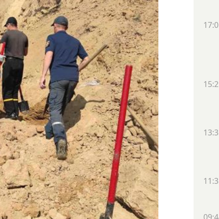
17:0
15:2
13:3
11:3
09:4