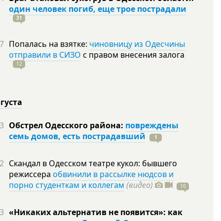
один человек погиб, еще трое пострадали
31
7
Попалась на взятке:
чиновницу из Одесчины
отправили в СИЗО
с правом внесения залога
12
вгуста
3
Обстрел Одесского района:
повреждены
семь домов, есть пострадавший
1
2
Скандал в Одесском театре кукол: бывшего
режиссера
обвинили в рассылке нюдсов и
порно студенткам и коллегам
(видео)
10
3
«Никаких альтернатив не появится»: как