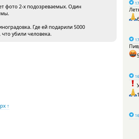
17
т фото 2-х подозреваемых. Один
Лет
ьмы.
иноградовка. Где ей подарили 5000
, что убили человека.
17
Пив
16
рх ↑
16