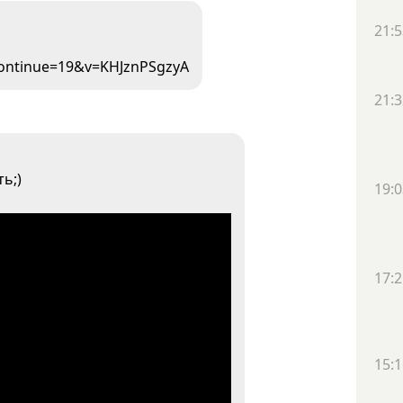
1
21:5
continue=19&v=KHJznPSgzyA
21:3
ь;)
19:0
17:2
15:1