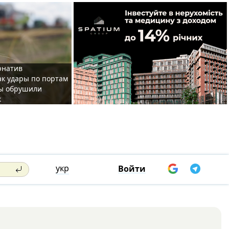
рнатив
ак удары по портам
ы обрушили
к
укр
Войти