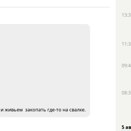
13:3
11:3
09:4
08:3
и живьем закопать где-то на свалке.
5 а