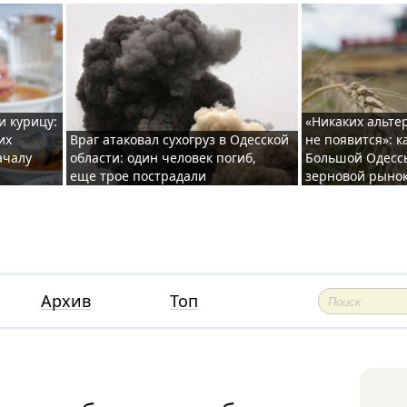
и курицу:
«Никаких альте
их
Враг атаковал сухогруз в Одесской
не появится»: к
ачалу
области: один человек погиб,
Большой Одесс
еще трое пострадали
зерновой рыно
Архив
Топ