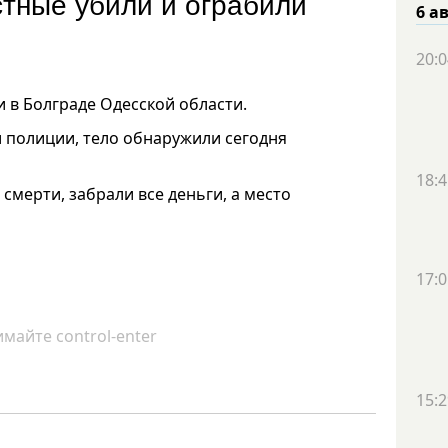
стные убили и ограбили
6 а
20:0
 в Болграде Одесской области.
 полиции, тело обнаружили сегодня
18:4
смерти, забрали все деньги, а место
17:0
майте control-enter
15:2