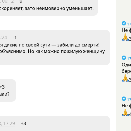
 00:12
0
 искореняет, зато неимоверно уменьшает!
17
Не 
8:24
-1
я дикие по своей сути — забили до смерти!
 объяснимо. Но как можно пожилую женщину
17
Оди
бер
+3
ыли?
17
Не 
, 17:29
+3