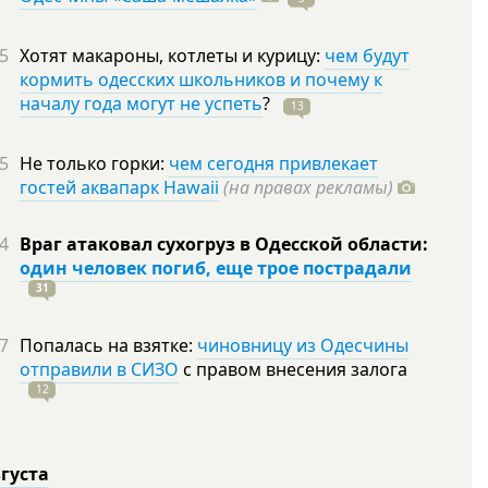
5
Хотят макароны, котлеты и курицу:
чем будут
кормить одесских школьников и почему к
началу года могут не успеть
?
13
5
Не только горки:
чем сегодня привлекает
гостей аквапарк Hawaii
(на правах рекламы)
4
Враг атаковал сухогруз в Одесской области:
один человек погиб, еще трое пострадали
31
7
Попалась на взятке:
чиновницу из Одесчины
отправили в СИЗО
с правом внесения залога
12
вгуста