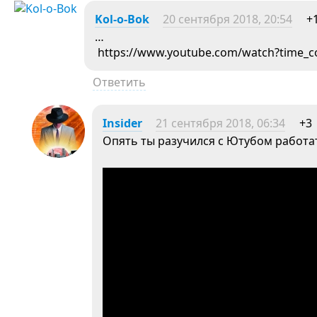
Kol-o-Bok
20 сентября 2018, 20:54
+
…
https://www.youtube.com/watch?time_
Ответить
Insider
21 сентября 2018, 06:34
+3
Опять ты разучился с Ютубом работат