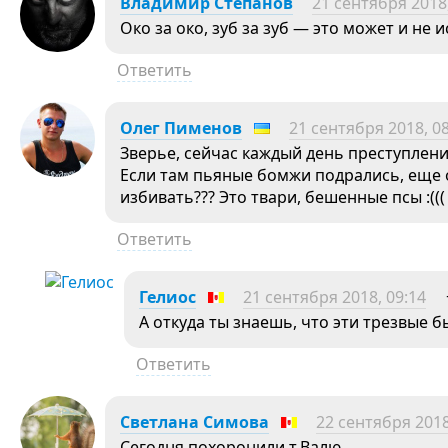
Владимир Степанов
21 сентября 2018,
Око за око, зуб за зуб — это может и не
Ответить
Олег Пименов
21 сентября 2018, 0
Зверье, сейчас каждый день преступлени
Если там пьяные бомжи подрались, еще
избивать??? Это твари, бешенные псы :(((
Ответить
Гелиос
21 сентября 2018, 09:14
А откуда ты знаешь, что эти трезвые б
Ответить
Светлана Симова
22 сентября 2018
Сегодня похоронили т.Валю.