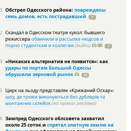
3
Обстрел Одесского района:
повреждены
семь домов, есть пострадавший
1
2
Скандал в Одесском театре кукол: бывшего
режиссера
обвинили в рассылке нюдсов и
порно студенткам и коллегам
(видео)
9
3
«Никаких альтернатив не появится»: как
удары по портам Большой Одессы
обрушили зерновой рынок
23
5
Цирк на льоду представляє «Крижаний Оскар»:
шоу, де трюки виконуються без дублерів та
монтажних склейок
(на правах реклами)
6
Зампред Одесского облсовета захватил
около 25 соток и
спрятал элитную землю на