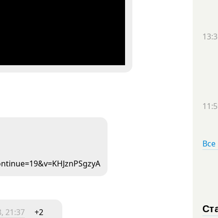
13:3
11:5
Все
ontinue=19&v=KHJznPSgzyA
Ст
, 21:37
+2