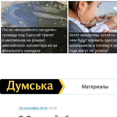
После «волшебного пенделя»:
громада под Одессой тратит
Хотят макароны, котлеты 
6 миллионов на ремонт
чем будут кормить одесск
«ничейного» коллектора из-за
школьников и почему к н
фекального скандала
года могут не успеть?
Материалы
20 сентября 2018
, 19:39