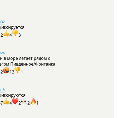
:32
фиксируется
32
4
3
:26
н в море летает рядом с
егом Пивденное/Фонтанка
32
12
1
:15
фиксируются
47
4
2
2
1