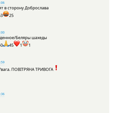
:06
ят в сторону Доброслава
63
25
:00
денное/Беляры шахеды
50
45
1
1
:59
Увага. ПОВІТРЯНА ТРИВОГА
1
:36