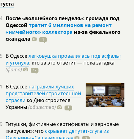
вгуста
4
После «волшебного пенделя»: громада под
Одессой
тратит 6 миллионов на ремонт
«ничейного» коллектора
из-за фекального
скандала
1
5
В Одессе
легковушка провалилась под асфальт
и утонула
: кто за это ответит — пока загадка
(фото)
12
1
В Одессе
наградили лучших
представителей строительной
отрасли
ко Дню строителя
Украины
(общество)
3
9
Титушки, фиктивные сертификаты и зерновые
«карусели»: что
скрывает депутат-слуга из
Одесчины «Саша-мешалка»
3