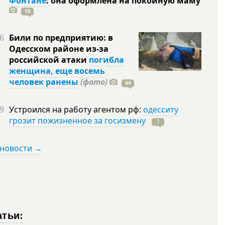
Фонтане
: она оформлена на покойную
маму
10
6
Били по предприятию: в
Одесском районе из-за
российской атаки
погибла
женщина, еще восемь
человек ранены
(фото)
44
9
Устроился на работу агентом рф:
одесситу
грозит пожизненное за госизмену
7
 новости →
атьи: