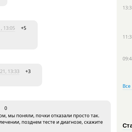
13:3
, 13:05
+5
11:3
09:4
21, 13:33
+3
Все
0
ом, мы поняли, почки отказали просто так.
ечении, позднем тесте и диагнозе, скажите
Ст