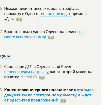
6
Нежданчики от инспекторов: штрафы за
парковку в Одессе
теперь приходят
прямо в
«Дію»
4
7
Враг атаковал судно в Одесском заливе:
на
месте вспыхнул пожар
20
вгуста
2
Серьезное ДТП в Одессе: Land Rover
перевернулся на крышу
, капот второй машины
всмятку
(фото)
30
5
Конец эпохи «черного нала»: мэрия
открыла
документы по электронному билету и ждет
от одесситов предложений
9