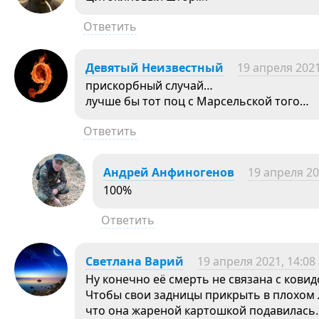
Ответить
Девятый Неизвестный
19 апреля 2021
прискорбный случай…
лучше бы тот поц с Марсельской того…
Ответить
Андрей Анфиногенов
19 апреля 20
100%
Ответить
Светлана Варий
19 апреля 2021, 14:08
Ну конечно её смерть не связана с ковид
Чтобы свои задницы прикрыть в плохом л
что она жареной картошкой подавилась.