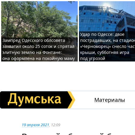
Удар по Одессе: двое
Зампред Одесского облсовета
пострадавших, на стадио
захватил около 25 соток и спрятал
«Черноморец» снесло час
элитную землю на Фонтане:
крыши, субботняя игра
она оформлена на покойную маму
под угрозой
Материалы
19 апреля 2021
, 12:09