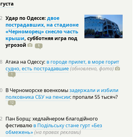
вгуста
2
Удар по Одессе:
двое
пострадавших, на стадионе
«Черноморец» снесло часть
крыши
, субботняя игра под
угрозой
1
8
Атака на Одессу:
в городе прилет, в море горит
судно, есть пострадавшие
(обновлено, фото)
1
0
В Черноморске военкомы
задержали и избили
полковника СБУ на пенсии
: пропали 55
тысяч?
12
2
Пан Борщ: хедлайнером благодійного
фестивалю
в Подільську стане гурт «Без
обмежень»
(на правах реклами)