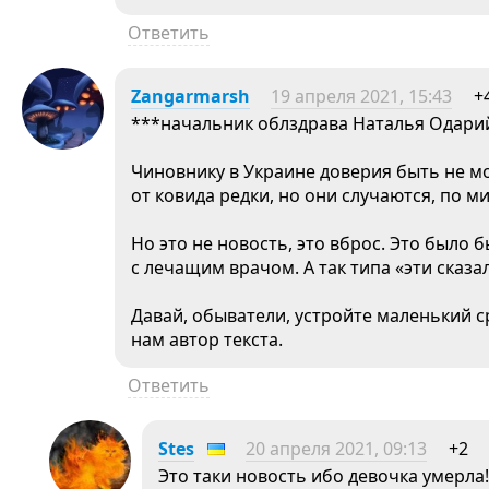
Ответить
Zangarmarsh
19 апреля 2021, 15:43
+
***начальник облздрава Наталья Одари
Чиновнику в Украине доверия быть не м
от ковида редки, но они случаются, по 
Но это не новость, это вброс. Это было 
с лечащим врачом. А так типа «эти сказали
Давай, обыватели, устройте маленький ср
нам автор текста.
Ответить
Stes
20 апреля 2021, 09:13
+2
Это таки новость ибо девочка умерла!