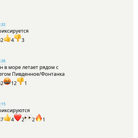
:32
фиксируется
32
4
3
:26
н в море летает рядом с
егом Пивденное/Фонтанка
32
12
1
:15
фиксируются
47
4
2
2
1