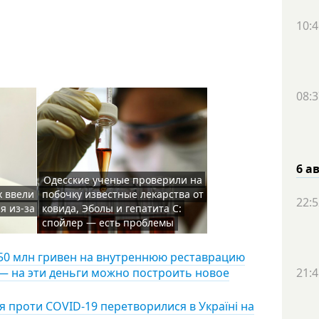
10:4
08:3
6 а
Одесские ученые проверили на
х ввели
побочку известные лекарства от
22:5
я из-за
ковида, Эболы и гепатита С:
спойлер — есть проблемы
150 млн гривен на внутреннюю реставрацию
— на эти деньги можно построить новое
21:4
я проти COVID-19 перетворилися в Україні на