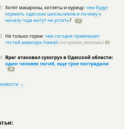
5
Хотят макароны, котлеты и курицу:
чем будут
кормить одесских школьников и почему к
началу года могут не успеть
?
16
5
Не только горки:
чем сегодня привлекает
гостей аквапарк Hawaii
(на правах рекламы)
4
Враг атаковал сухогруз в Одесской области:
один человек погиб, еще трое пострадали
38
 новости →
атьи: