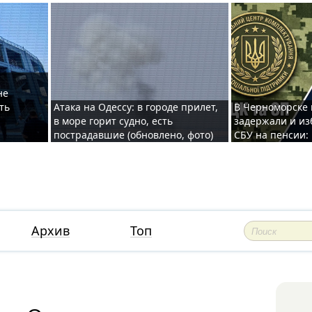
не
ть
Атака на Одессу: в городе прилет,
В Черноморске
в море горит судно, есть
задержали и из
пострадавшие (обновлено, фото)
СБУ на пенсии:
Архив
Топ