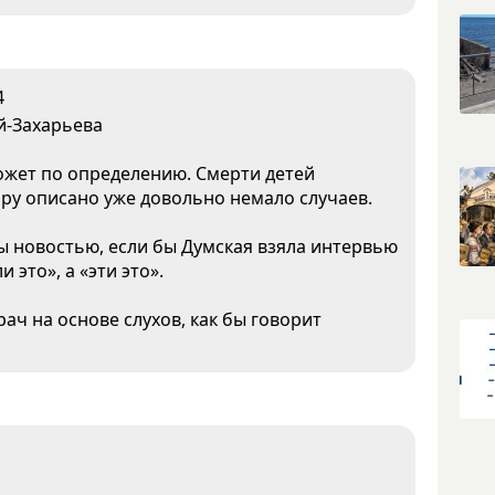
4
й-Захарьева
ожет по определению. Смерти детей
миру описано уже довольно немало случаев.
бы новостью, если бы Думская взяла интервью
 это», а «эти это».
ач на основе слухов, как бы говорит