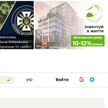
 военкомы
били полковника
 пропали 55 тысяч?
укр
Войти