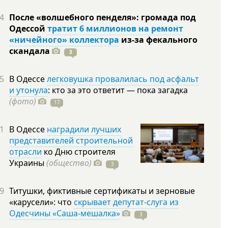
4
После «волшебного пенделя»: громада под
Одессой
тратит 6 миллионов на ремонт
«ничейного» коллектора
из-за фекального
скандала
3
5
В Одессе
легковушка провалилась под асфальт
и утонула
: кто за это ответит — пока загадка
(фото)
17
1
В Одессе
наградили лучших
представителей строительной
отрасли
ко Дню строителя
Украины
(общество)
3
9
Титушки, фиктивные сертификаты и зерновые
«карусели»: что
скрывает депутат-слуга из
Одесчины «Саша-мешалка»
3