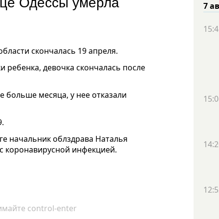
ице Одессы умерла
7 а
15:4
бласти скончалась 19 апреля.
и ребенка, девочка скончалась после
е больше месяца, у нее отказали
15:0
.
ге начальник облздрава Наталья
14:2
 с коронавирусной инфекцией.
12:5
майте control-enter