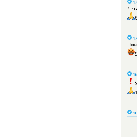
17
Лет
17
Пив
16
16