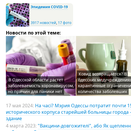
Эпидемия COVID-19
3917 новостей
,
17 фото
Новости по этой теме:
Ковид возвращается? В
В Одесской области растет
одесских медучреждения
заболеваемость коронавирусом,
карантинные ограничени
но причин для паники нет
количества заболевших
17 мая 2024:
На часі? Мэрия Одессы потратит почти 
исторического корпуса старейшей больницы города 
здание
4 марта 2023:
"Вакцини-довгожителі", або Як щепленн