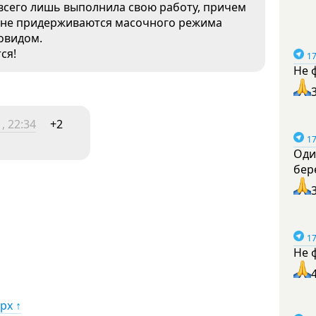
 всего лишь выполнила свою работу, причем
 не придерживаются масочного режима
ковидом.
ся!
17
Не 
, 22:34
+2
17
Оди
бер
17
Не 
рх ↑