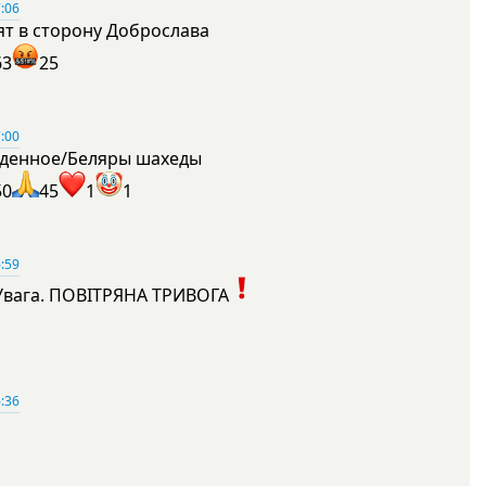
:06
ят в сторону Доброслава
63
25
:00
денное/Беляры шахеды
50
45
1
1
:59
Увага. ПОВІТРЯНА ТРИВОГА
1
:36