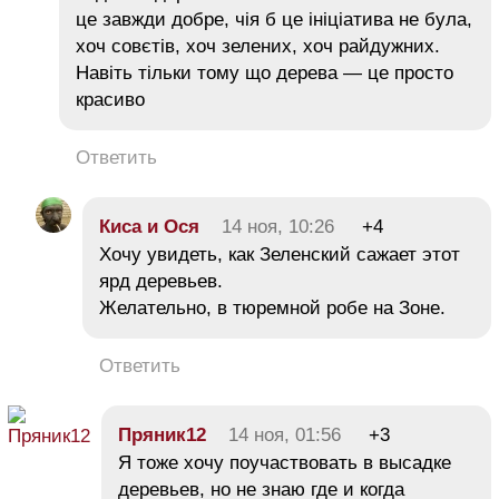
це завжди добре, чія б це ініціатива не була,
хоч совєтів, хоч зелених, хоч райдужних.
Навіть тільки тому що дерева — це просто
красиво
Ответить
Киса и Ося
14 ноя, 10:26
+4
Хочу увидеть, как Зеленский сажает этот
ярд деревьев.
Желательно, в тюремной робе на Зоне.
Ответить
Пряник12
14 ноя, 01:56
+3
Я тоже хочу поучаствовать в высадке
деревьев, но не знаю где и когда