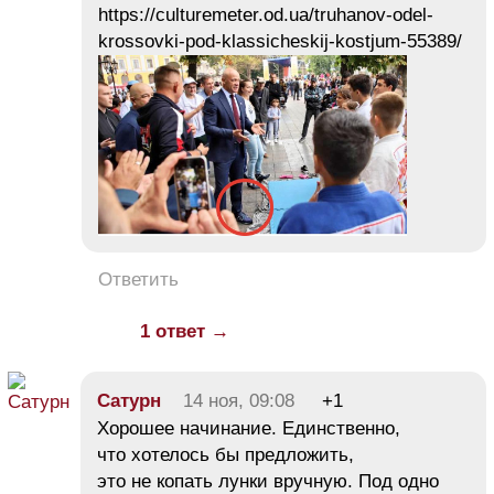
https://culturemeter.od.ua/truhanov-odel-
krossovki-pod-klassicheskij-kostjum-55389/
Ответить
1 ответ →
Сатурн
14 ноя, 09:08
+1
Хорошее начинание. Единственно,
что хотелось бы предложить,
это не копать лунки вручную. Под одно