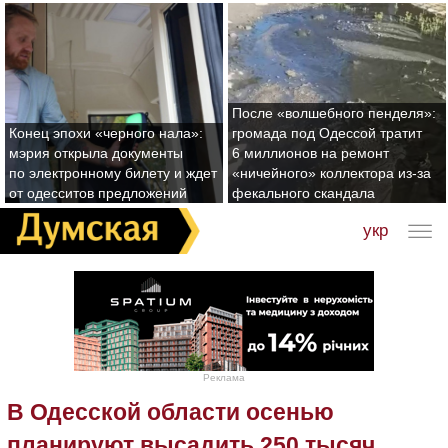
После «волшебного пенделя»:
Конец эпохи «черного нала»:
громада под Одессой тратит
мэрия открыла документы
6 миллионов на ремонт
по электронному билету и ждет
«ничейного» коллектора из-за
от одесситов предложений
фекального скандала
укр
Реклама
В Одесской области осенью
планируют высадить 250 тысяч