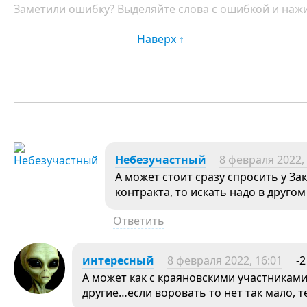
Заметили ошибку? Выделяйте слова с ошибкой и нажи
Наверх ↑
Небезучастный
8 февраля 2022, 
А может стоит сразу спросить у За
контракта, то искать надо в другом
Ответить
интересный
8 февраля 2022, 16:01
-2
А может как с краяновскими участниками
другие…если воровать то нет так мало, 