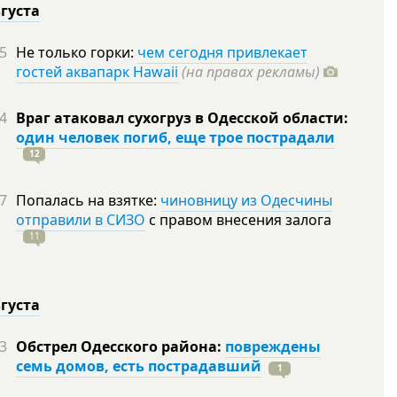
вгуста
5
Не только горки:
чем сегодня привлекает
гостей аквапарк Hawaii
(на правах рекламы)
4
Враг атаковал сухогруз в Одесской области:
один человек погиб, еще трое пострадали
12
7
Попалась на взятке:
чиновницу из Одесчины
отправили в СИЗО
с правом внесения залога
11
вгуста
3
Обстрел Одесского района:
повреждены
семь домов, есть пострадавший
1