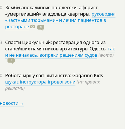
0
Зомби-апокалипсис по-одесски: аферист,
«умертвивший» владельца квартиры,
руководил
«частными тюрьмами» и лечил пациентов в
ресторане
8
3
Спасти Циркульный: реставрация одного из
старейших памятников архитектуры Одессы
так
и не началась, вопреки решениям судов
(фото)
7
0
Робота мрії у світі дитинства: Gagarinn Kids
шукає інструктора ігрової зони
(на правах
реклами)
 новости →