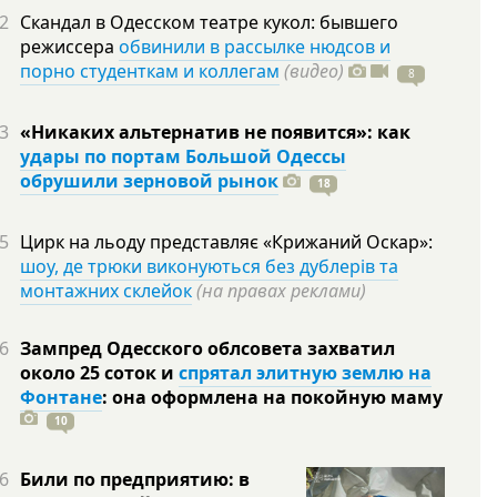
2
Скандал в Одесском театре кукол: бывшего
режиссера
обвинили в рассылке нюдсов и
порно студенткам и коллегам
(видео)
8
3
«Никаких альтернатив не появится»: как
удары по портам Большой Одессы
обрушили зерновой рынок
18
5
Цирк на льоду представляє «Крижаний Оскар»:
шоу, де трюки виконуються без дублерів та
монтажних склейок
(на правах реклами)
6
Зампред Одесского облсовета захватил
около 25 соток и
спрятал элитную землю на
Фонтане
: она оформлена на покойную
маму
10
6
Били по предприятию: в