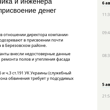
чика и инженера
6 а
 присвоение денег
11:3
09:4
т в отношении директора компании-
подозревают в присвоении почти
а в Березовском районе.
ранты внесли недостоверные данные
08:3
 ремонта полов и утепления фасада
6 и ч.3 ст.191 УК Украины (служебный
рона обвинения требует у подсудимых
5 а
21:5