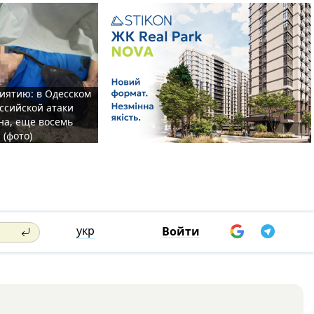
иятию: в Одесском
ссийской атаки
а, еще восемь
 (фото)
укр
Войти