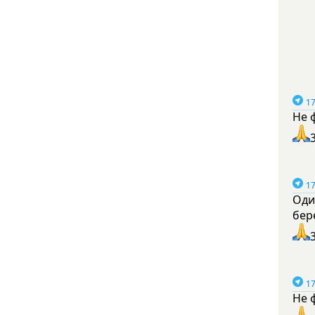
17
Не 
17
Оди
бер
17
Не 