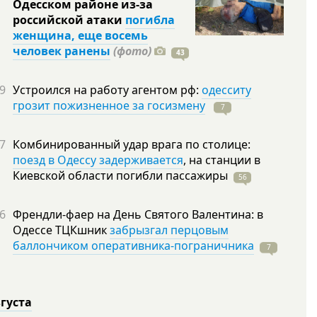
Одесском районе из-за
российской атаки
погибла
женщина, еще восемь
человек ранены
(фото)
43
9
Устроился на работу агентом рф:
одесситу
грозит пожизненное за госизмену
7
7
Комбинированный удар врага по столице:
поезд в Одессу задерживается
, на станции в
Киевской области погибли
пассажиры
56
6
Френдли-фаер на День Святого Валентина: в
Одессе ТЦКшник
забрызгал перцовым
баллончиком оперативника-пограничника
7
вгуста