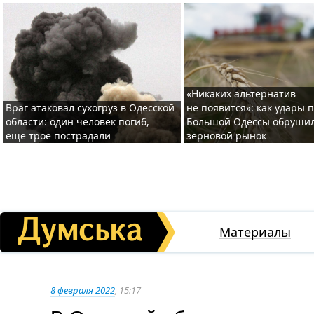
«Никаких альтернатив
Враг атаковал сухогруз в Одесской
не появится»: как удары 
области: один человек погиб,
Большой Одессы обруши
еще трое пострадали
зерновой рынок
Материалы
8 февраля 2022
, 15:17