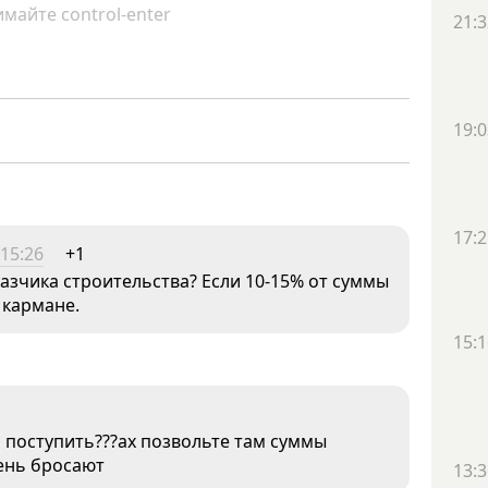
майте control-enter
21:3
19:0
17:2
15:26
+1
казчика строительства? Если 10-15% от суммы
 кармане.
15:1
 поступить???ах позвольте там суммы
тень бросают
13:3