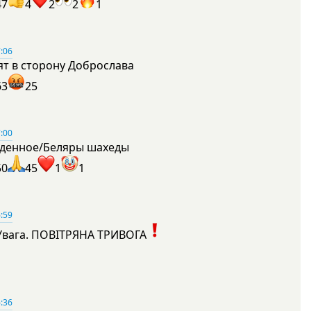
47
4
2
2
1
:06
ят в сторону Доброслава
63
25
:00
денное/Беляры шахеды
50
45
1
1
:59
Увага. ПОВІТРЯНА ТРИВОГА
1
:36