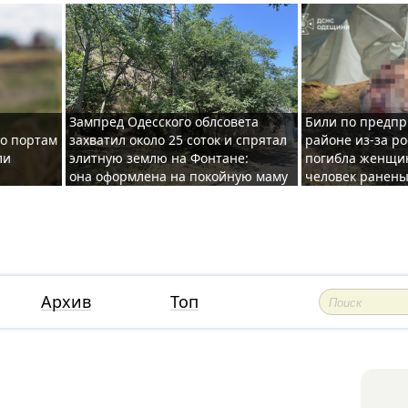
Зампред Одесского облсовета
Били по предпр
по портам
захватил около 25 соток и спрятал
районе из-за ро
ли
элитную землю на Фонтане:
погибла женщин
она оформлена на покойную маму
человек ранены
Архив
Топ