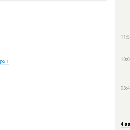
11:5
10:0
рх ↑
08:4
4 а