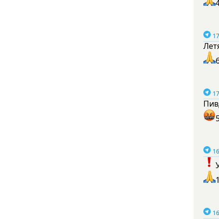
17
Лет
17
Пив
16
16