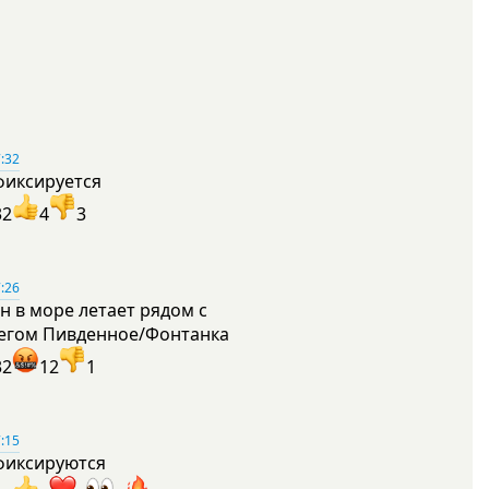
:32
фиксируется
32
4
3
:26
н в море летает рядом с
егом Пивденное/Фонтанка
32
12
1
:15
фиксируются