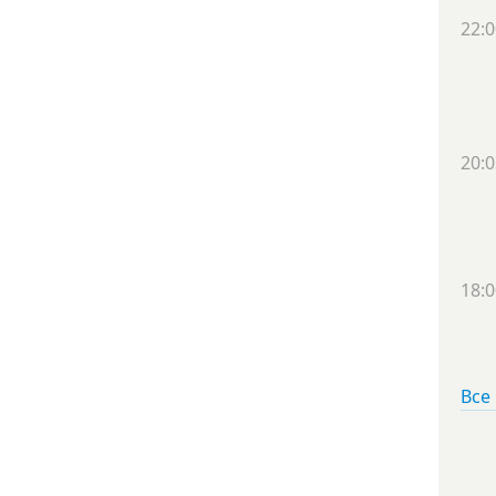
22:0
20:0
18:0
Все