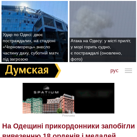
Удар по Одесі: двоє
постраждалих, на стадіоні
Атака на Одесу: у місті приліт,
«Чорноморець» знесло
у морі горить судно,
частину даху, суботній матч
є постраждалі (оновлено,
під загрозою
фото)
рус
Реклама
На Одещині прикордонники запобігли
вивезенню 18 орденів і медалей