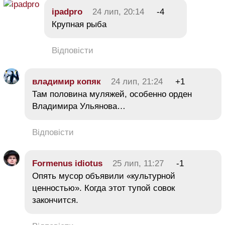
ipadpro
24 лип, 20:14
-4
Крупная рыба
Відповісти
владимир копяк
24 лип, 21:24
+1
Там половина муляжей, особенно орден
Владимира Ульянова…
Відповісти
Formenus idiotus
25 лип, 11:27
-1
Опять мусор объявили «культурной
ценностью». Когда этот тупой совок
закончится.