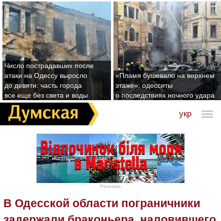
Число пострадавших после
атаки на Одессу выросло
«Пламя бушевало на верхнем
до девяти: часть города
этаже»: одесситы
все еще без света и воды
о последствиях ночного удара
укр
Реклама
В Одесской области пограничники
задержали браконьера, наловившего