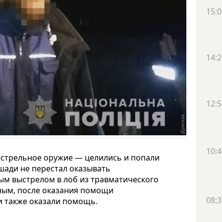
15:0
14:2
12:5
10:4
стрельное оружие — целились и попали
ошади не перестал оказывать
ым выстрелом в лоб из травматического
ьным, после оказания помощи
08:3
и также оказали помощь.