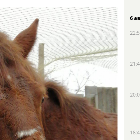
6 а
22:5
21:4
20:0
18:4