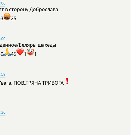
:06
ят в сторону Доброслава
63
25
:00
денное/Беляры шахеды
50
45
1
1
:59
Увага. ПОВІТРЯНА ТРИВОГА
1
:36