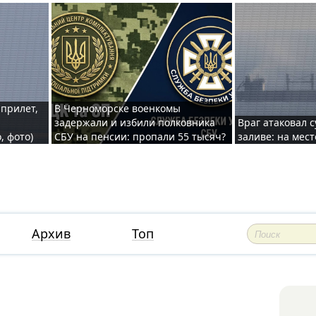
 прилет,
В Черноморске военкомы
задержали и избили полковника
Враг атаковал 
, фото)
СБУ на пенсии: пропали 55 тысяч?
заливе: на мес
Архив
Топ