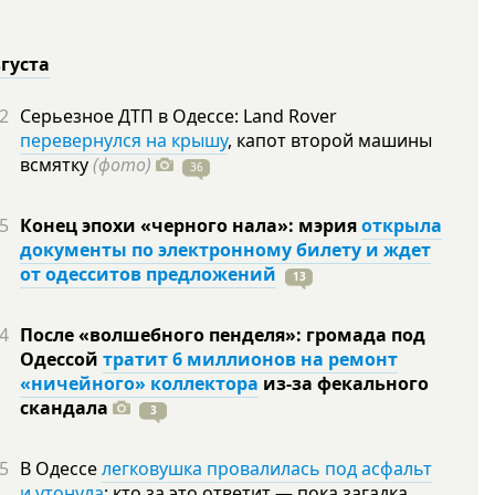
вгуста
2
Серьезное ДТП в Одессе: Land Rover
перевернулся на крышу
, капот второй машины
всмятку
(фото)
36
5
Конец эпохи «черного нала»: мэрия
открыла
документы по электронному билету и ждет
от одесситов предложений
13
4
После «волшебного пенделя»: громада под
Одессой
тратит 6 миллионов на ремонт
«ничейного» коллектора
из-за фекального
скандала
3
5
В Одессе
легковушка провалилась под асфальт
и утонула
: кто за это ответит — пока загадка