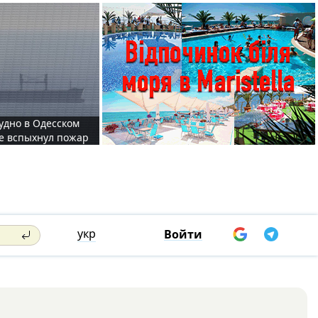
судно в Одесском
те вспыхнул пожар
укр
Войти