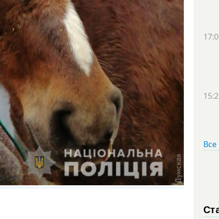
17:0
15:2
Все
Ст