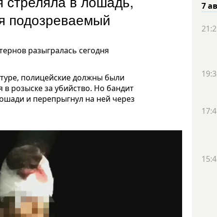
я стреляла в лошадь,
7 а
ся подозреваемый
21:2
стернов разыгралась сегодня
19:3
атуре, полицейские должны были
 в розыске за убийство. Но бандит
ошади и перепрыгнул на ней через
17:4
15:4