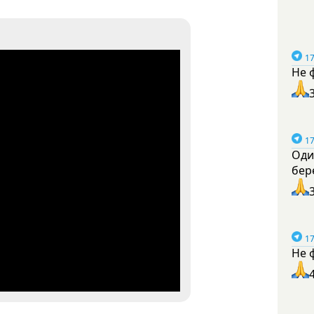
17
Не 
17
Оди
бер
17
Не 