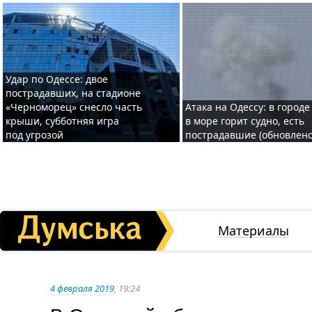
Удар по Одессе: двое
пострадавших, на стадионе
«Черноморец» снесло часть
Атака на Одессу: в городе
крыши, субботняя игра
в море горит судно, есть
под угрозой
пострадавшие (обновлено
Материалы
4 февраля 2019
, 19:24