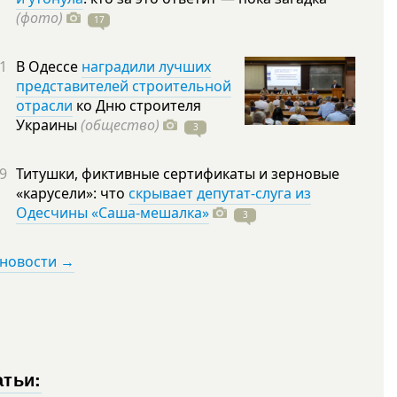
(фото)
17
1
В Одессе
наградили лучших
представителей строительной
отрасли
ко Дню строителя
Украины
(общество)
3
9
Титушки, фиктивные сертификаты и зерновые
«карусели»: что
скрывает депутат-слуга из
Одесчины «Саша-мешалка»
3
 новости →
атьи: