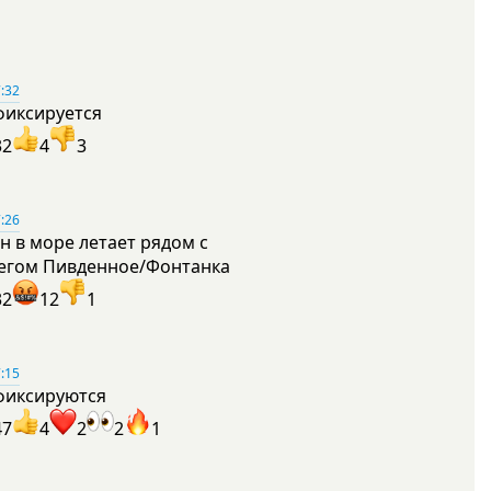
:32
фиксируется
32
4
3
:26
н в море летает рядом с
егом Пивденное/Фонтанка
32
12
1
:15
фиксируются
47
4
2
2
1