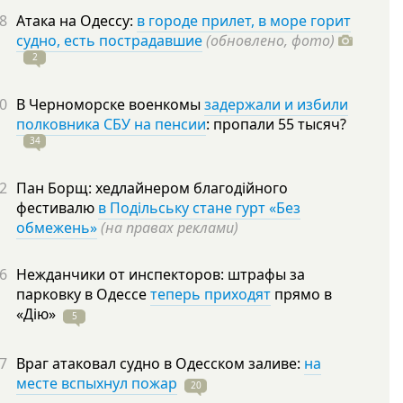
8
Атака на Одессу:
в городе прилет, в море горит
судно, есть пострадавшие
(обновлено, фото)
2
0
В Черноморске военкомы
задержали и избили
полковника СБУ на пенсии
: пропали 55
тысяч?
34
2
Пан Борщ: хедлайнером благодійного
фестивалю
в Подільську стане гурт «Без
обмежень»
(на правах реклами)
6
Нежданчики от инспекторов: штрафы за
парковку в Одессе
теперь приходят
прямо в
«Дію»
5
7
Враг атаковал судно в Одесском заливе:
на
месте вспыхнул пожар
20