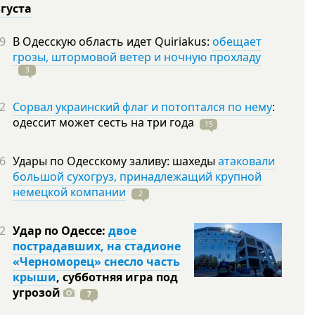
вгуста
9
В Одесскую область идет Quiriakus:
обещает
грозы, штормовой ветер и ночную прохладу
3
2
Сорвал украинский флаг и потоптался по нему
:
одессит может сесть на три
года
15
6
Удары по Одесскому заливу: шахеды
атаковали
большой сухогруз, принадлежащий крупной
немецкой компании
2
2
Удар по Одессе:
двое
пострадавших, на стадионе
«Черноморец» снесло часть
крыши
, субботняя игра под
угрозой
7