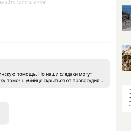
майте control-enter
инскую помощь, Но наши следаки могут
тку помочь убийце скрыться от правосудия…