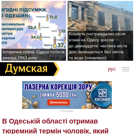
Кількість постраждалих після
атаки на Одесу зросла
до дванадцяти: частина міста
Історична спека: Одеса побила
досі залишається без світла
рекорд 1963 року
та води (оновлено)
рус
Реклама
В Одеській області отримав
тюремний термін чоловік, який