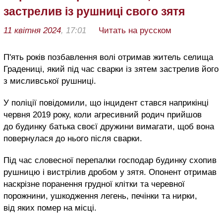
застрелив із рушниці свого зятя
11 квітня 2024
, 17:01
Читать на русском
П'ять років позбавлення волі отримав житель селища
Градениці, який під час сварки із зятем застрелив його
з мисливської рушниці.
У поліції повідомили, що інцидент стався наприкінці
червня 2019 року, коли агресивний родич прийшов
до будинку батька своєї дружини вимагати, щоб вона
повернулася до нього після сварки.
Під час словесної перепалки господар будинку схопив
рушницю і вистрілив дробом у зятя. Опонент отримав
наскрізне поранення грудної клітки та черевної
порожнини, ушкодження легень, печінки та нирки,
від яких помер на місці.