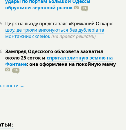
удары по портам Большой Одессы
обрушили зерновой рынок
24
5
Цирк на льоду представляє «Крижаний Оскар»:
шоу, де трюки виконуються без дублерів та
монтажних склейок
(на правах реклами)
6
Зампред Одесского облсовета захватил
около 25 соток и
спрятал элитную землю на
Фонтане
: она оформлена на покойную
маму
10
 новости →
атьи: