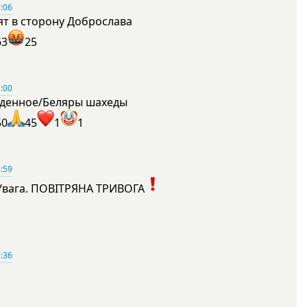
:06
ят в сторону Доброслава
63
25
:00
денное/Беляры шахеды
50
45
1
1
:59
Увага. ПОВІТРЯНА ТРИВОГА
1
:36