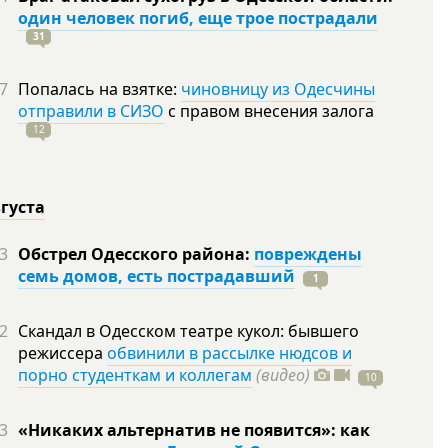
один человек погиб, еще трое пострадали
31
7
Попалась на взятке:
чиновницу из Одесчины
отправили в СИЗО
с правом внесения залога
12
вгуста
3
Обстрел Одесского района:
повреждены
семь домов, есть пострадавший
1
2
Скандал в Одесском театре кукол: бывшего
режиссера
обвинили в рассылке нюдсов и
порно студенткам и коллегам
(видео)
10
3
«Никаких альтернатив не появится»: как