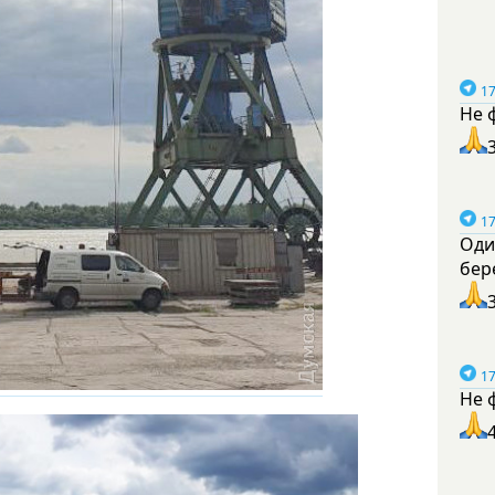
17
Не 
17
Оди
бер
17
Не 