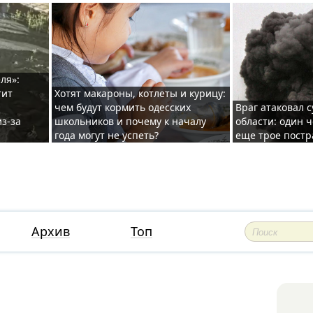
ля»:
тит
Хотят макароны, котлеты и курицу:
чем будут кормить одесских
Враг атаковал с
з-за
школьников и почему к началу
области: один ч
года могут не успеть?
еще трое постр
Архив
Топ