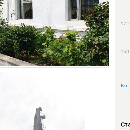
17:2
15:1
Все
Ст