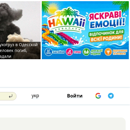
ухогруз в Одесской
еловек погиб,
адали
укр
Войти