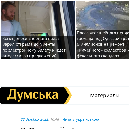
После «волшебного пенде
Конец эпохи «черного нала»:
громада под Одессой тра
мэрия открыла документы
6 миллионов на ремонт
по электронному билету и ждет
«ничейного» коллектора и
от одесситов предложений
фекального скандала
Материалы
22 декабря 2022
, 16:48
Читати українською