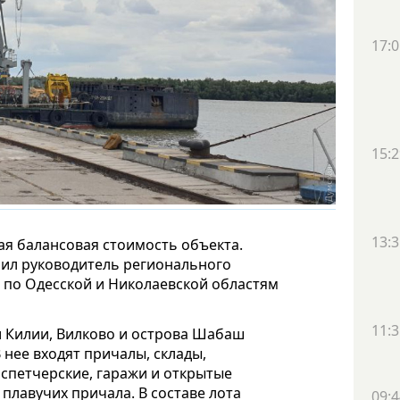
17:0
15:2
13:3
ая балансовая стоимость объекта.
нил руководитель регионального
 по Одесской и Николаевской областям
11:3
и Килии, Вилково и острова Шабаш
В нее входят причалы, склады,
спетчерские, гаражи и открытые
 плавучих причала. В составе лота
09:4