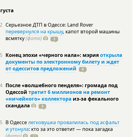
вгуста
2
Серьезное ДТП в Одессе: Land Rover
перевернулся на крышу
, капот второй машины
всмятку
(фото)
8
5
Конец эпохи «черного нала»: мэрия
открыла
документы по электронному билету и ждет
от одесситов предложений
6
4
После «волшебного пенделя»: громада под
Одессой
тратит 6 миллионов на ремонт
«ничейного» коллектора
из-за фекального
скандала
3
5
В Одессе
легковушка провалилась под асфальт
и утонула
: кто за это ответит — пока загадка
(фото)
17