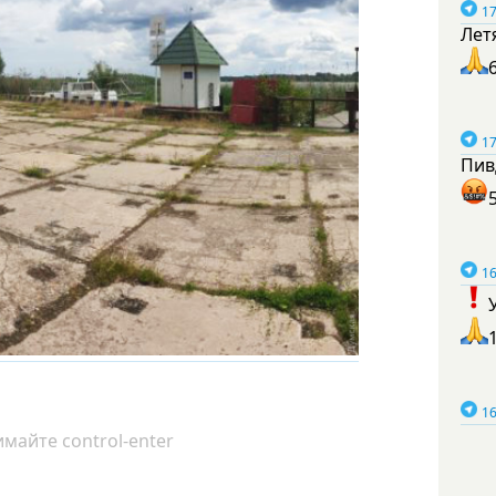
17
Лет
17
Пив
16
16
майте control-enter