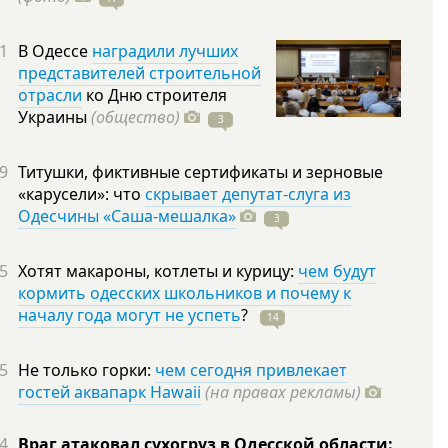
1
В Одессе
наградили лучших
представителей строительной
отрасли
ко Дню строителя
Украины
(общество)
3
9
Титушки, фиктивные сертификаты и зерновые
«карусели»: что
скрывает депутат-слуга из
Одесчины «Саша-мешалка»
3
5
Хотят макароны, котлеты и курицу:
чем будут
кормить одесских школьников и почему к
началу года могут не успеть
?
14
5
Не только горки:
чем сегодня привлекает
гостей аквапарк Hawaii
(на правах рекламы)
4
Враг атаковал сухогруз в Одесской области: