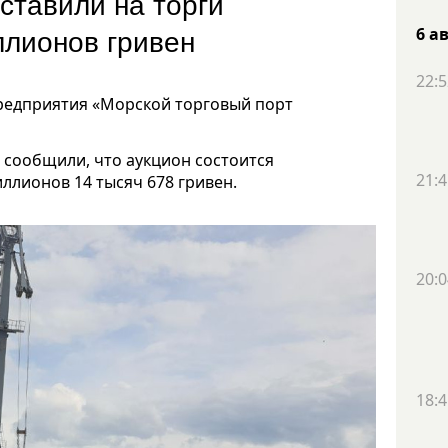
ставили на торги
иллионов гривен
6 а
22:5
редприятия «Морской торговый порт
 сообщили, что аукцион состоится
21:4
иллионов 14 тысяч 678 гривен.
20:0
18:4