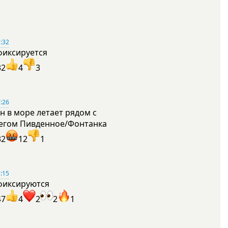
:32
фиксируется
32
4
3
:26
н в море летает рядом с
егом Пивденное/Фонтанка
32
12
1
:15
фиксируются
47
4
2
2
1