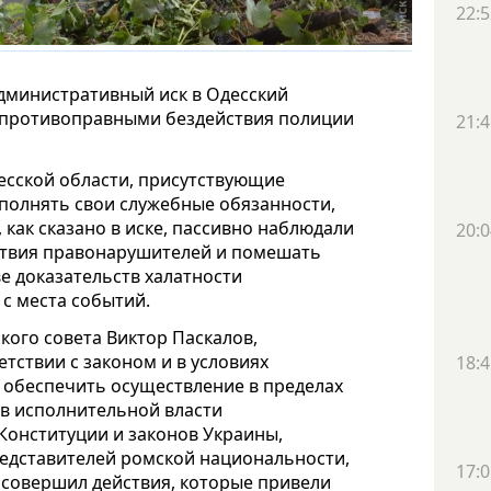
22:5
административный иск в Одесский
 противоправными бездействия полиции
21:4
есской области, присутствующие
ыполнять свои служебные обязанности,
 как сказано в иске, пассивно наблюдали
20:0
ствия правонарушителей и помешать
е доказательств халатности
с места событий.
кого совета Виктор Паскалов,
ветствии с законом и в условиях
18:4
, обеспечить осуществление в пределах
в исполнительной власти
Конституции и законов Украины,
едставителей ромской национальности,
17:0
 совершил действия, которые привели