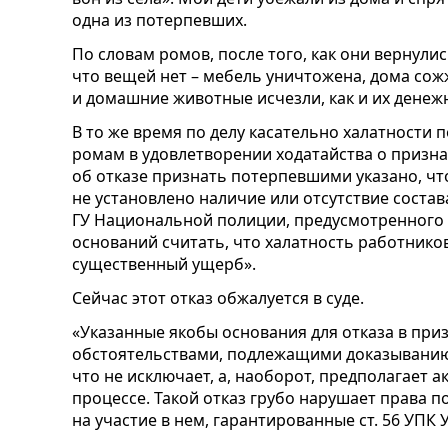
одна из потерпевших.
По словам ромов, после того, как они вернулис
что вещей нет – мебель уничтожена, дома со
и домашние животные исчезли, как и их денеж
В то же время по делу касательно халатности 
ромам в удовлетворении ходатайства о призн
об отказе признать потерпевшими указано, чт
не установлено наличие или отсутствие состав
ГУ Национальной полиции, предусмотренного ст
оснований считать, что халатность работник
существенный ущерб».
Сейчас этот отказ обжалуется в суде.
«Указанные якобы основания для отказа в пр
обстоятельствами, подлежащими доказыванию
что не исключает, а, наоборот, предполагает 
процессе. Такой отказ грубо нарушает права 
на участие в нем, гарантированные ст. 56 УПК