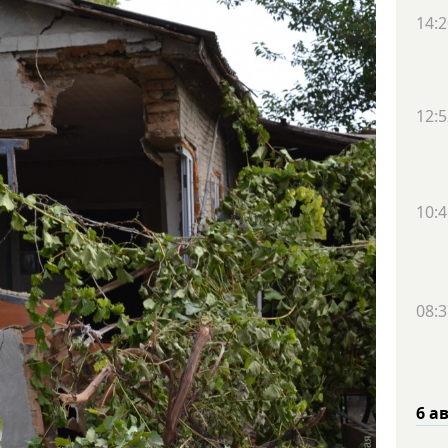
14:2
12:5
10:4
08:3
6 а