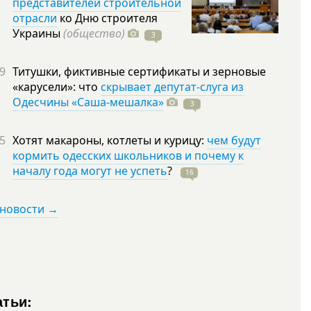
представителей строительной
отрасли
ко Дню строителя
Украины
(общество)
3
9
Титушки, фиктивные сертификаты и зерновые
«карусели»: что
скрывает депутат-слуга из
Одесчины «Саша-мешалка»
3
5
Хотят макароны, котлеты и курицу:
чем будут
кормить одесских школьников и почему к
началу года могут не успеть
?
16
 новости →
атьи: