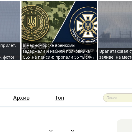
 прилет,
В Черноморске военкомы
задержали и избили полковника
Враг атаковал 
, фото)
СБУ на пенсии: пропали 55 тысяч?
заливе: на мес
Архив
Топ