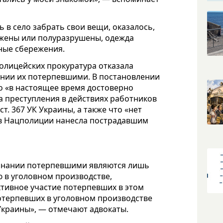
ь в село забрать свои вещи, оказалось,
жжены или полуразрушены, одежда
ные сбережения.
полицейских прокуратура отказала
ании их потерпевшими. В постановлении
о «в настоящее время достоверно
а преступления в действиях работников
. 367 УК Украины, а также что «нет
ов Нацполиции нанесла пострадавшим
изнании потерпевшими являются лишь
 в уголовном производстве,
активное участие потерпевших в этом
потерпевших в уголовном производстве
 Украины», — отмечают адвокаты.