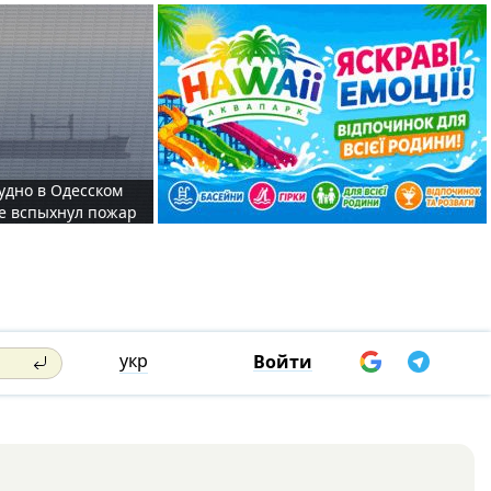
судно в Одесском
те вспыхнул пожар
укр
Войти