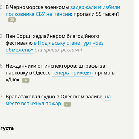
0
В Черноморске военкомы
задержали и избили
полковника СБУ на пенсии
: пропали 55
тысяч?
30
2
Пан Борщ: хедлайнером благодійного
фестивалю
в Подільську стане гурт «Без
обмежень»
(на правах реклами)
6
Нежданчики от инспекторов: штрафы за
парковку в Одессе
теперь приходят
прямо в
«Дію»
4
7
Враг атаковал судно в Одесском заливе:
на
месте вспыхнул пожар
20
вгуста