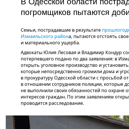
В Одесской области постра
погромщиков пытаются доби
Семьи, пострадавшие в результате
прошлогодн
Измаильского район
а, пытаются отстоять сво
и материального ущерба.
Адвокаты Юлия Лесовая и Владимир Кондур с
потерпевшего подано по два заявления: в Изм
открыть уголовное производство и установит
которые непосредственно громили дома и угр
в прокуратуру Одесской области с просьбой о
в отношении сотрудников полиции, которые до
не выполнили своих обязанностей по охране о
интересов граждан. По этим заявлениям откры
проводится расследование.