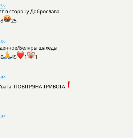
:06
ят в сторону Доброслава
63
25
:00
денное/Беляры шахеды
50
45
1
1
:59
Увага. ПОВІТРЯНА ТРИВОГА
1
:36