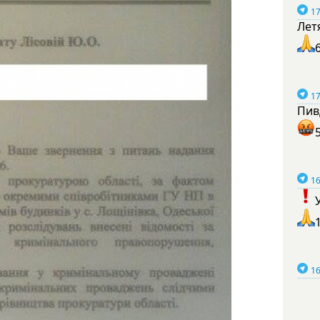
17
Лет
17
Пив
16
16