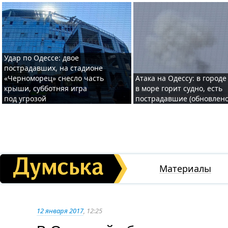
Удар по Одессе: двое
пострадавших, на стадионе
«Черноморец» снесло часть
Атака на Одессу: в городе
крыши, субботняя игра
в море горит судно, есть
под угрозой
пострадавшие (обновлено
Материалы
12 января 2017
, 12:25