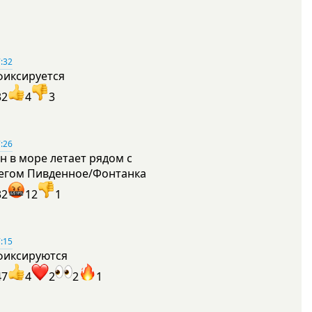
:32
фиксируется
32
4
3
:26
н в море летает рядом с
егом Пивденное/Фонтанка
32
12
1
:15
фиксируются
47
4
2
2
1