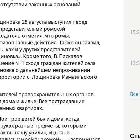
 отсутствии законных оснований
щиновка 28 августа выступил перед
 представителями ромской
15:2
седатель отметил, что ромы,
отивоправные действия. Также он заявил,
ь, как и у других представителей
новка». Кроме того, В. Паскалов
ение № 1 схода граждан жителей села
13:3
иновка о дальнейшем непроживании
ерритории с. Лощиновка Измаильского
Все
авителей правоохранительных органов
и дома и жилье. Все пострадавшие
емных квартирах.
 Мои трое детей были дома, когда
 руках разные предметы, которыми
как вы нашу убили», «Цыгане,
Ст
ятались у моей знакомой», — вспоминает