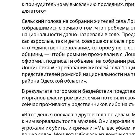
к принудительному выселению последних, при
для этого».
Сельский голова на собрании жителей села Ло
собравшимися с речью о том, что проблемы с
национальности давно назревали в селе. Пред
как взрослые, так и дети, совершают в селе пр
что «единственное желание, которое у него ест
общины, — чтобы ромы не проживали в с. Лощи
оформил, подписал и объявил на собрании реш
Лощиновка «О требовании жителей села Лощ
представителей ромской национальности на т
района Одесской области».
В результате погромов и бездействия предст
и органов власти ромские семьи потеряли сво
сейчас проживают у родственников либо на съ
«В тот день я поехала в другое село по делам.
к ним ворвалась толпа мужчин. Они держали в
угрожали их убить, и кричали: «Мы вас убьем, 
вон из села». Мои дети убежали из дома и спр