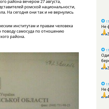
го района вечером 27 августа,
едставителей ромской национальности,
а. На сегодня они так и не вернулись
17
ческим институтам и правам человека
Не 
о поводу самосуда по отношению
кого района.
17
Оди
бер
17
Не 