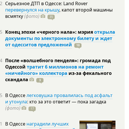
2
Серьезное ДТП в Одессе: Land Rover
перевернулся на крышу
, капот второй машины
всмятку
(фото)
35
5
Конец эпохи «черного нала»: мэрия
открыла
документы по электронному билету и ждет
от одесситов предложений
10
4
После «волшебного пенделя»: громада под
Одессой
тратит 6 миллионов на ремонт
«ничейного» коллектора
из-за фекального
скандала
3
5
В Одессе
легковушка провалилась под асфальт
и утонула
: кто за это ответит — пока загадка
(фото)
17
1
В Одессе
наградили лучших