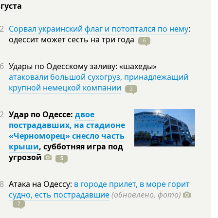
вгуста
2
Сорвал украинский флаг и потоптался по нему
:
одессит может сесть на три
года
6
6
Удары по Одесскому заливу: «шахеды»
атаковали большой сухогруз, принадлежащий
крупной немецкой компании
2
2
Удар по Одессе:
двое
пострадавших, на стадионе
«Черноморец» снесло часть
крыши
, субботняя игра под
угрозой
5
8
Атака на Одессу:
в городе прилет, в море горит
судно, есть пострадавшие
(обновлено, фото)
2