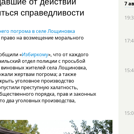
давшие от действий
7 а
ться справедливости
19:3
его погрома в селе Лощиновка
е право на возмещение морального
17:4
ообщили «
Избиркому
», что от каждого
аильский отдел полиции с просьбой
ь виновных жителей села Лощиновка,
15:4
ожали жертвам погрома; а также
ткрыть уголовное производство
пустили преступную халатность,
бщественного порядка, прав и законных
то два уголовных производства,
15:0