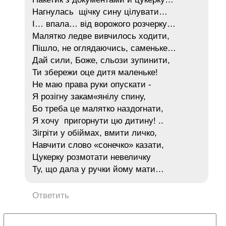
Нагнулась щічку сину цілувати…
І… впала… від ворожого розчерку…
Малятко ледве вивчилось ходити,
Пішло, не оглядаючись, саменьке…
Дай сили, Боже, сльози зупинити,
Ти збережи оце дитя маленьке!
Не маю права руки опускати -
Я розігну закам«янілу спину,
Бо треба це малятко наздогнати,
Я хочу пригорнути цю дитину! ..
Зігріти у обіймах, вмити личко,
Навчити слово «сонечко» казати,
Цукерку розмотати невеличку
Ту, що дала у ручки йому мати…
Ответить