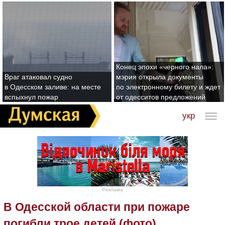
Конец эпохи «черного нала»:
Враг атаковал судно
мэрия открыла документы
в Одесском заливе: на месте
по электронному билету и ждет
вспыхнул пожар
от одесситов предложений
укр
Реклама
В Одесской области при пожаре
погибли трое детей (фото)