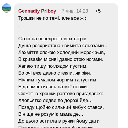
Gennadiy Priboy
7 янв, 14:23
+5
Трошки не по темі, але все ж :
.
Стою на перехресті всіх вітрів,
Душа розхристана і вимита сльозами…
Лахміття спокою холодний морок з«їв,
В кривавім місиві давно стою ногами.
Хапаю тишу поглядом пустим,
Бо очі вже давно стекли, як ріки.
Нічним туманом чорним та густим
Біда вмостилась на мої повіки.
Сюжет із хроніки раптово пригадався:
Хлоп«ятко ледве по дорозі йде…
Позаду щойно сильний вибух стався,
Він ще не розуміє мама де…
До цього встигла в ручки йому дати
Пакетик з документами й цукерку…