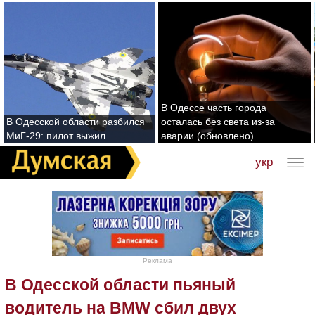
В Одессе часть города
В Одесской области разбился
осталась без света из-за
МиГ-29: пилот выжил
аварии (обновлено)
укр
Реклама
В Одесской области пьяный
водитель на BMW сбил двух