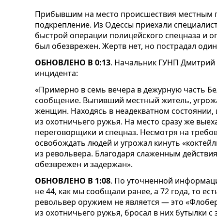
Прибывшим на место происшествия местным 
подкрепление. Из Одессы приехали специалист
быстрой операции полицейского спецназа и о
был обезврежен. Жертв нет, но пострадал оди
ОБНОВЛЕНО В 0:13
. Начальник ГУНП Дмитрий
инцидента:
«Примерно в семь вечера в дежурную часть Б
сообщение. Выпивший местный житель, угрожа
женщин. Находясь в неадекватном состоянии, 
из охотничьего ружья. На место сразу же выех
переговорщики и спецназ. Несмотря на требо
освобождать людей и угрожал кинуть «коктейл
из револьвера. Благодаря слаженным действи
обезврежен и задержан».
ОБНОВЛЕНО В 1:08
. По уточненной информац
не 44, как мы сообщали ранее, а 72 года, то ес
револьвер оружием не является — это «Флобер
из охотничьего ружья, бросал в них бутылки 