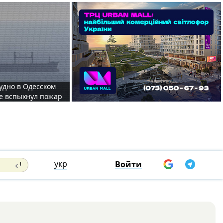
судно в Одесском
те вспыхнул пожар
укр
Войти