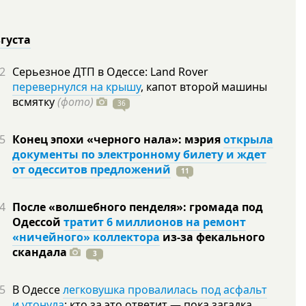
вгуста
2
Серьезное ДТП в Одессе: Land Rover
перевернулся на крышу
, капот второй машины
всмятку
(фото)
36
5
Конец эпохи «черного нала»: мэрия
открыла
документы по электронному билету и ждет
от одесситов предложений
11
4
После «волшебного пенделя»: громада под
Одессой
тратит 6 миллионов на ремонт
«ничейного» коллектора
из-за фекального
скандала
3
5
В Одессе
легковушка провалилась под асфальт
и утонула
: кто за это ответит — пока загадка