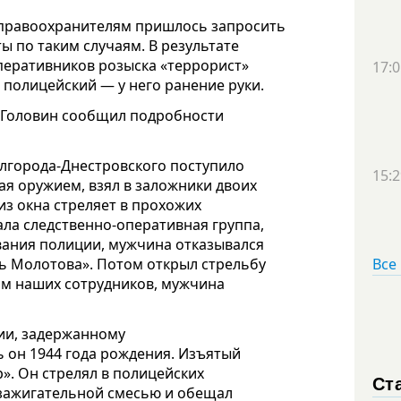
правоохранителям пришлось запросить
ы по таким случаям. В результате
перативников розыска «террорист»
17:0
н полицейский — у него ранение руки.
 Головин сообщил подробности
елгорода-Днестровского поступило
15:2
я оружием, взял в заложники двоих
из окна стреляет в прохожих
ала следственно-оперативная группа,
вания полиции, мужчина отказывался
ь Молотова». Потом открыл стрельбу
Все
ям наших сотрудников, мужчина
ии, задержанному
ть он 1944 года рождения. Изъятый
». Он стрелял в полицейских
Ст
с зажигательной смесью и обещал