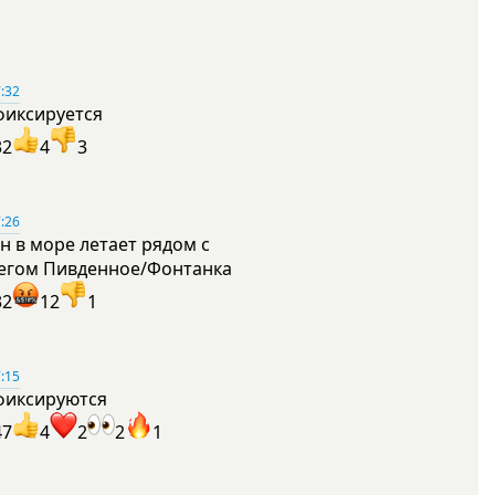
:32
фиксируется
32
4
3
:26
н в море летает рядом с
егом Пивденное/Фонтанка
32
12
1
:15
фиксируются
47
4
2
2
1