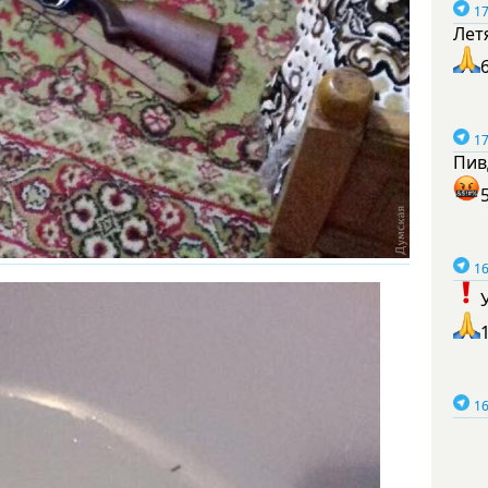
17
Лет
17
Пив
16
16