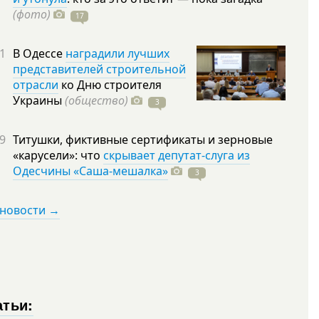
(фото)
17
1
В Одессе
наградили лучших
представителей строительной
отрасли
ко Дню строителя
Украины
(общество)
3
9
Титушки, фиктивные сертификаты и зерновые
«карусели»: что
скрывает депутат-слуга из
Одесчины «Саша-мешалка»
3
 новости →
атьи: