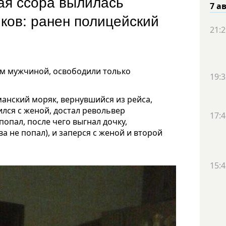
ая ссора вылилась
7 а
иков: ранен полицейский
21:2
м мужчиной, освободили только
19:3
манский моряк, вернувшийся из рейса,
ился с женой, достал револьвер
17:4
попал, после чего выгнал дочку,
а не попал), и заперся с женой и второй
15:4