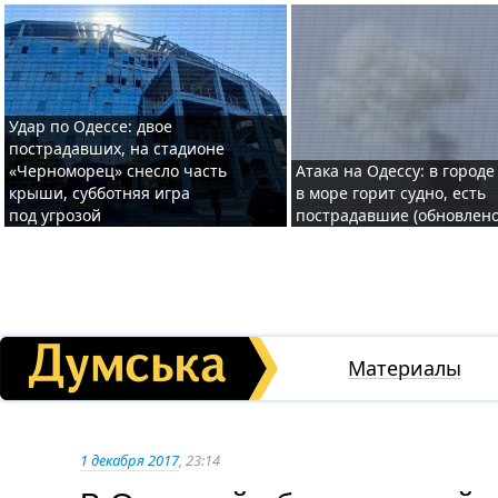
Удар по Одессе: двое
пострадавших, на стадионе
«Черноморец» снесло часть
Атака на Одессу: в городе
крыши, субботняя игра
в море горит судно, есть
под угрозой
пострадавшие (обновлено
Материалы
1 декабря 2017
, 23:14