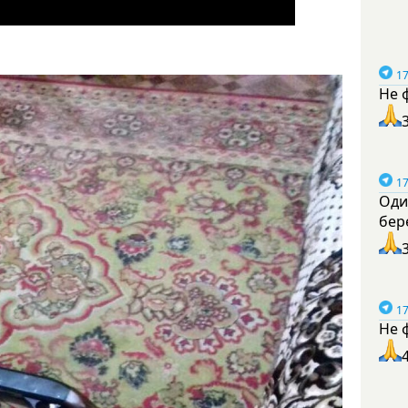
17
Не 
17
Оди
бер
17
Не 