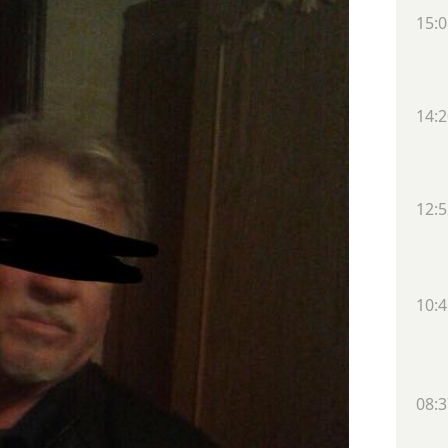
15:0
14:2
12:5
10:4
08:3