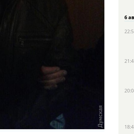
6 а
22:5
21:4
20:0
18:4