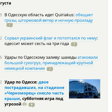
вгуста
9
В Одесскую область идет Quiriakus:
обещает
грозы, штормовой ветер и ночную прохладу
1
2
Сорвал украинский флаг и потоптался по нему
:
одессит может сесть на три
года
9
6
Удары по Одесскому заливу: шахеды
атаковали
большой сухогруз, принадлежащий крупной
немецкой компании
2
2
Удар по Одессе:
двое
пострадавших, на стадионе
«Черноморец» снесло часть
крыши
, субботняя игра под
угрозой
6