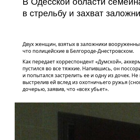
В Одесской области семейн
в стрельбу и захват заложн
Двух женщин, взятых в заложники вооруженны
что полицейские в Белгороде-Днестровском.
Как передает корреспондент «Думской», аккер
пустился во все тяжкие. Напившись, он поссор
и попытался застрелить ее и одну из дочек. Не 
выстрелив ей вслед из охотничьего ружья (снов
дочерью, заявив, что «всех убьет».