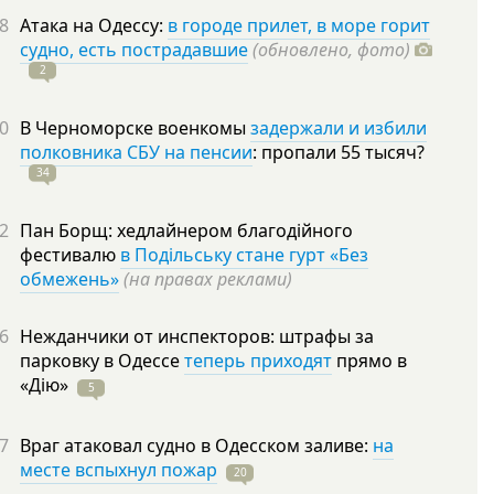
8
Атака на Одессу:
в городе прилет, в море горит
судно, есть пострадавшие
(обновлено, фото)
2
0
В Черноморске военкомы
задержали и избили
полковника СБУ на пенсии
: пропали 55
тысяч?
34
2
Пан Борщ: хедлайнером благодійного
фестивалю
в Подільську стане гурт «Без
обмежень»
(на правах реклами)
6
Нежданчики от инспекторов: штрафы за
парковку в Одессе
теперь приходят
прямо в
«Дію»
5
7
Враг атаковал судно в Одесском заливе:
на
месте вспыхнул пожар
20