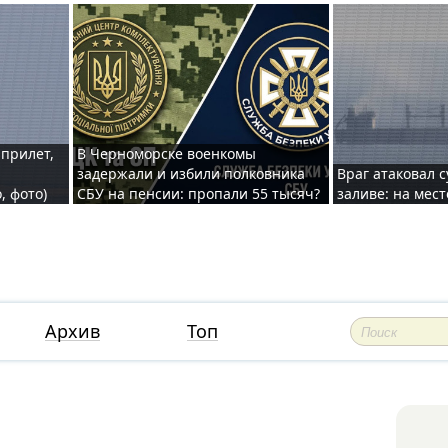
 прилет,
В Черноморске военкомы
задержали и избили полковника
Враг атаковал 
, фото)
СБУ на пенсии: пропали 55 тысяч?
заливе: на мес
Архив
Топ