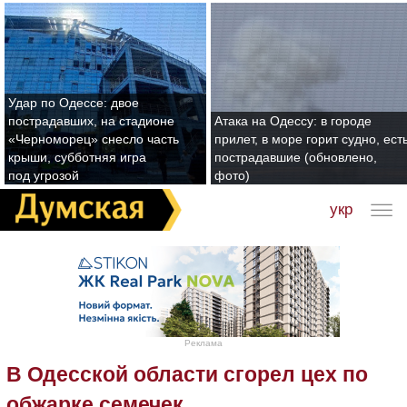
Удар по Одессе: двое
пострадавших, на стадионе
Атака на Одессу: в городе
«Черноморец» снесло часть
прилет, в море горит судно, ест
крыши, субботняя игра
пострадавшие (обновлено,
под угрозой
фото)
укр
Реклама
В Одесской области сгорел цех по
обжарке семечек