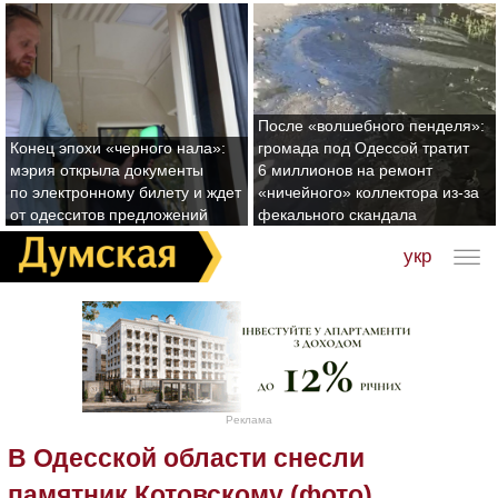
После «волшебного пенделя»:
Конец эпохи «черного нала»:
громада под Одессой тратит
мэрия открыла документы
6 миллионов на ремонт
по электронному билету и ждет
«ничейного» коллектора из-за
от одесситов предложений
фекального скандала
укр
Реклама
В Одесской области снесли
памятник Котовскому (фото)