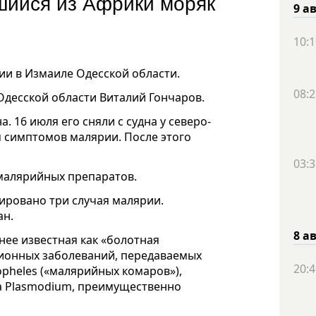
шийся из Африки моряк
9 а
10:1
ии в Измаиле Одесской области.
08:2
Одесской области Виталий Гончаров.
 16 июля его сняли с судна у северо-
м симптомов малярии. После этого
03:3
малярийных препаратов.
сировано три случая малярии.
ан.
8 а
анее известная как «болотная
ионных заболеваний, передаваемых
20:4
opheles («малярийных комаров»),
а Plasmodium, преимущественно