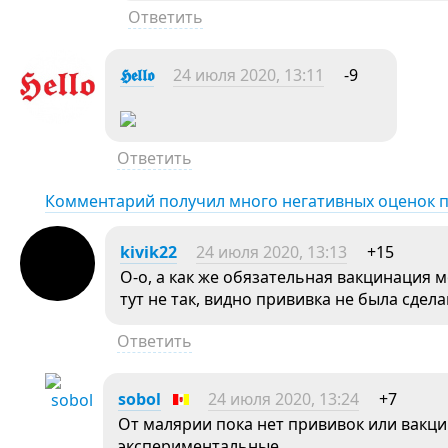
Ответить
𝕳𝖊𝖑𝖑𝖔
24 июля 2020, 13:11
-9
Ответить
Комментарий получил много негативных оценок 
kivik22
24 июля 2020, 13:13
+15
О-о, а как же обязательная вакцинация 
тут не так, видно прививка не была сдела
Ответить
sobol
24 июля 2020, 13:24
+7
От малярии пока нет прививок или вакц
экспериментальные.