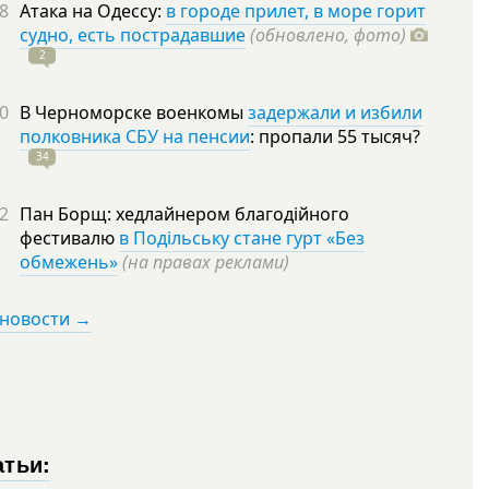
8
Атака на Одессу:
в городе прилет, в море горит
судно, есть пострадавшие
(обновлено, фото)
2
0
В Черноморске военкомы
задержали и избили
полковника СБУ на пенсии
: пропали 55
тысяч?
34
2
Пан Борщ: хедлайнером благодійного
фестивалю
в Подільську стане гурт «Без
обмежень»
(на правах реклами)
 новости →
атьи: