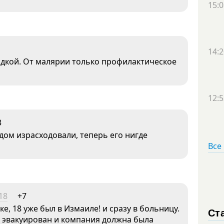
15:0
14:2
адкой. От малярии только профилактическое
12:5
3
дом израсходовали, теперь его нигде
Все
18
+7
е, 18 уже был в Измаиле! и сразу в больницу.
Ст
л эвакуирован и компания должна была