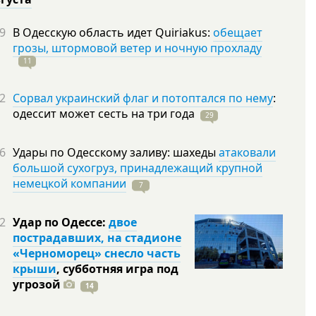
9
В Одесскую область идет Quiriakus:
обещает
грозы, штормовой ветер и ночную прохладу
11
2
Сорвал украинский флаг и потоптался по нему
:
одессит может сесть на три
года
29
6
Удары по Одесскому заливу: шахеды
атаковали
большой сухогруз, принадлежащий крупной
немецкой компании
7
2
Удар по Одессе:
двое
пострадавших, на стадионе
«Черноморец» снесло часть
крыши
, субботняя игра под
угрозой
14