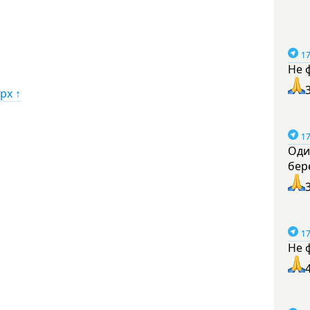
17
Не 
рх ↑
17
Оди
бер
17
Не 