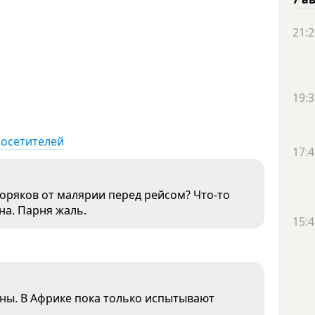
21:2
19:3
посетителей
17:4
моряков от малярии перед рейсом? Что-то
на. Парня жаль.
15:4
ины. В Африке пока только испытывают