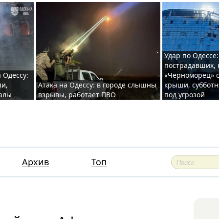
Удар по Одессе:
пострадавших, 
 Одессу:
«Черноморец» с
ли,
Атака на Одессу: в городе слышны
крыши, субботн
валы
взрывы, работает ПВО
под угрозой
Архив
Топ