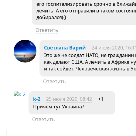
его госпитализировать срочно в ближайш
лечить. А его отправили в таком состоя
добирался(((
Ответить
Светлана Варий
24 июля 2020, 16:1
Это же не солдат НАТО, не гражданин
как делают США. А лечить в Африке 
и так сойдёт. Человеческая жизнь в У
Ответить
k-2
25 июля 2020, 08:42
+1
Причем тут Украина?
Ответить