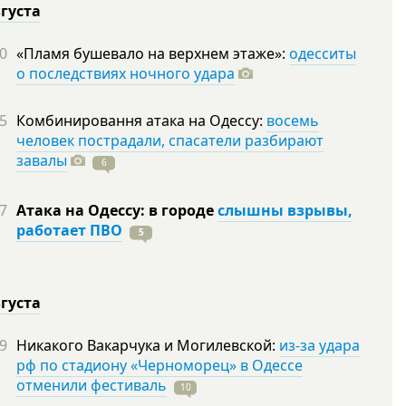
вгуста
0
«Пламя бушевало на верхнем этаже»:
одесситы
о последствиях ночного удара
5
Комбинировання атака на Одессу:
восемь
человек пострадали, спасатели разбирают
завалы
6
7
Атака на Одессу: в городе
слышны взрывы,
работает ПВО
5
вгуста
9
Никакого Вакарчука и Могилевской:
из-за удара
рф по стадиону «Черноморец» в Одессе
отменили фестиваль
10