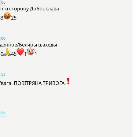
:06
ят в сторону Доброслава
63
25
:00
денное/Беляры шахеды
50
45
1
1
:59
Увага. ПОВІТРЯНА ТРИВОГА
1
:36