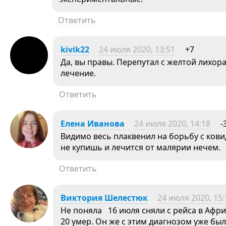
Ответить
kivik22
24 июля 2020, 13:51
+7
Да, вы правы. Перепутал с желтой лихор
лечение.
Ответить
Елена Иванова
24 июля 2020, 14:18
-
Видимо весь плаквенил на борьбу с кови
не купишь и лечится от малярии нечем.
Ответить
Виктория Шелестюк
24 июля 2020, 15:
Не поняла 16 июля сняли с рейса в Африк
20 умер. Он же с этим диагнозом уже бы