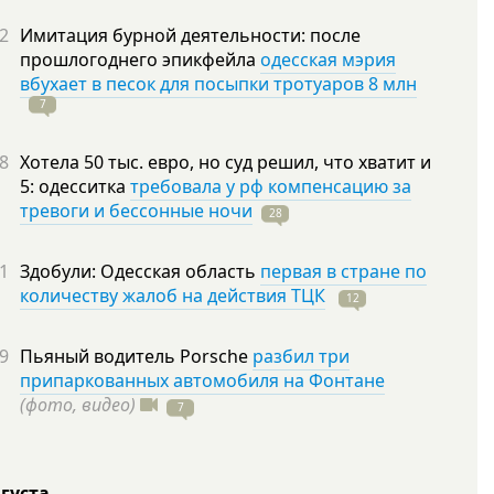
2
Имитация бурной деятельности: после
прошлогоднего эпикфейла
одесская мэрия
вбухает в песок для посыпки тротуаров 8 млн
7
8
Хотела 50 тыс. евро, но суд решил, что хватит и
5: одесситка
требовала у рф компенсацию за
тревоги и бессонные ночи
28
1
Здобули: Одесская область
первая в стране по
количеству жалоб на действия ТЦК
12
9
Пьяный водитель Porsche
разбил три
припаркованных автомобиля на Фонтане
(фото, видео)
7
вгуста