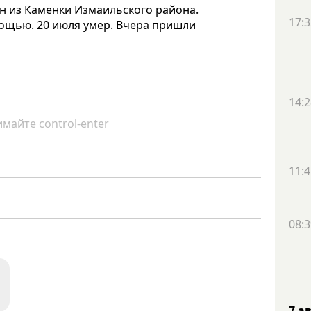
н из Каменки Измаильского района.
17:3
мощью. 20 июля умер. Вчера пришли
14:2
майте control-enter
11:4
08:3
7 а