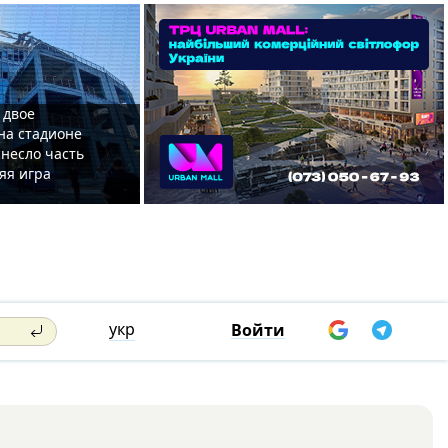
 двое
на стадионе
несло часть
яя игра
укр
Войти