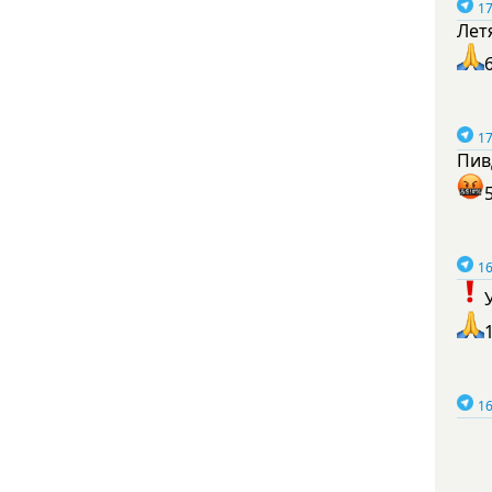
17
Лет
17
Пив
16
16