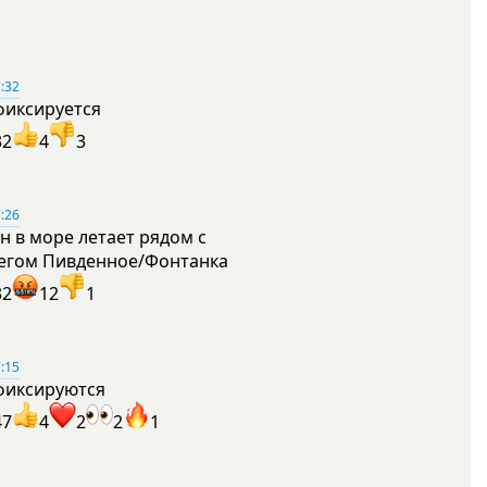
:32
фиксируется
32
4
3
:26
н в море летает рядом с
егом Пивденное/Фонтанка
32
12
1
:15
фиксируются
47
4
2
2
1