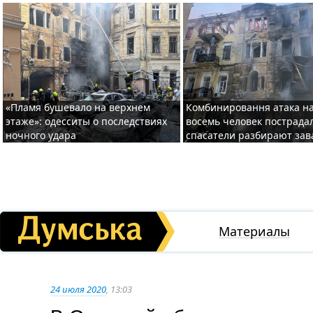
«Пламя бушевало на верхнем
Комбинировання атака на
этаже»: одесситы о последствиях
восемь человек пострада
ночного удара
спасатели разбирают за
Материалы
24 июля 2020
, 13:03