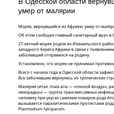
В Одесской области вернув
умер от малярии
Моряк, вернувшийся из Африки, умер от маляр
Об этом сообщил главный санитарный врач в 
27-летний моряк родом из Измаильского района.
западного берега Африки в связи с появление
заболевший отправился на родину.
Установлено, что моряк не принимал противо
Всего с начала года в Одесской области зафик
Все заболевшие вернулись из тропических стр
Малярия (итал. mala aria — «плохой воздух», р
лихорадка») — группа трансмиссивных инфекц
человеку при укусах самками комаров рода An
вызывается паразитическими протистами род
Plasmodium falciparum.