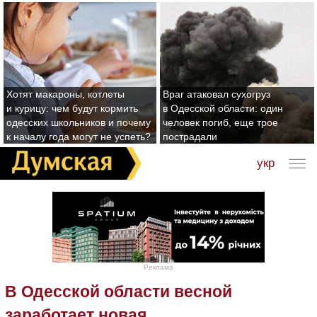
Хотят макароны, котлеты
Враг атаковал сухогруз
и курицу: чем будут кормить
в Одесской области: один
одесских школьников и почему
человек погиб, еще трое
к началу года могут не успеть?
пострадали
укр
Реклама
В Одесской области весной
заработает новая