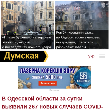
Комбинировання атака
«Пламя бушевало на верхнем
на Одессу: восемь человек
этаже»: одесситы
пострадали, спасатели
о последствиях ночного удара
разбирают завалы
укр
Реклама
В Одесской области за сутки
выявили 267 новых случаев COVID-