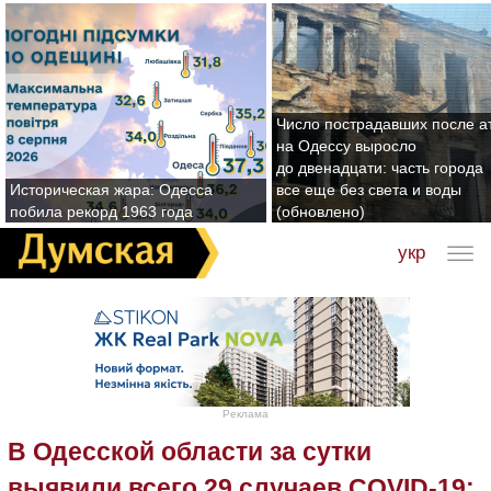
Число пострадавших после а
на Одессу выросло
до двенадцати: часть города
Историческая жара: Одесса
все еще без света и воды
побила рекорд 1963 года
(обновлено)
укр
Реклама
В Одесской области за сутки
выявили всего 29 случаев COVID-19: