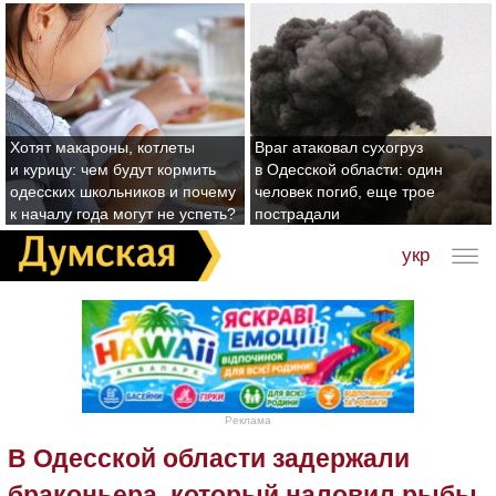
Хотят макароны, котлеты
Враг атаковал сухогруз
и курицу: чем будут кормить
в Одесской области: один
одесских школьников и почему
человек погиб, еще трое
к началу года могут не успеть?
пострадали
укр
Реклама
В Одесской области задержали
браконьера, который наловил рыбы