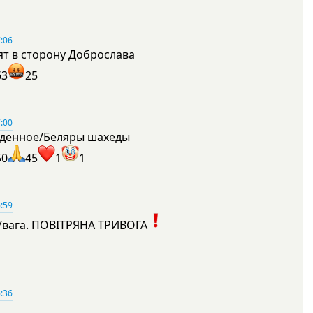
:06
ят в сторону Доброслава
63
25
:00
денное/Беляры шахеды
50
45
1
1
:59
Увага. ПОВІТРЯНА ТРИВОГА
1
:36