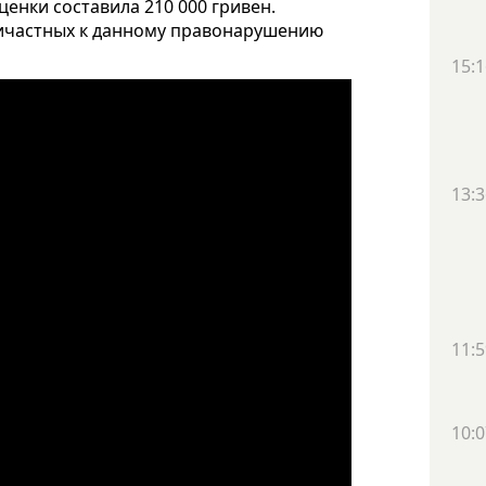
енки составила 210 000 гривен.
ичастных к данному правонарушению
15:1
13:3
11:5
10:0