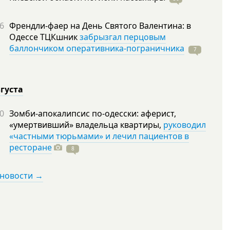
6
Френдли-фаер на День Святого Валентина: в
Одессе ТЦКшник
забрызгал перцовым
баллончиком оперативника-пограничника
7
вгуста
0
Зомби-апокалипсис по-одесски: аферист,
«умертвивший» владельца квартиры,
руководил
«частными тюрьмами» и лечил пациентов в
ресторане
8
 новости →