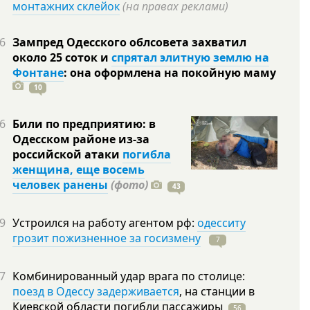
монтажних склейок
(на правах реклами)
6
Зампред Одесского облсовета захватил
около 25 соток и
спрятал элитную землю на
Фонтане
: она оформлена на покойную
маму
10
6
Били по предприятию: в
Одесском районе из-за
российской атаки
погибла
женщина, еще восемь
человек ранены
(фото)
43
9
Устроился на работу агентом рф:
одесситу
грозит пожизненное за госизмену
7
7
Комбинированный удар врага по столице:
поезд в Одессу задерживается
, на станции в
Киевской области погибли
пассажиры
56