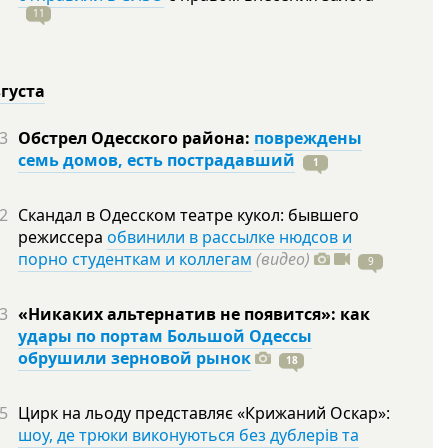
11
вгуста
3
Обстрел Одесского района:
повреждены
семь домов, есть пострадавший
1
2
Скандал в Одесском театре кукол: бывшего
режиссера
обвинили в рассылке нюдсов и
порно студенткам и коллегам
(видео)
9
3
«Никаких альтернатив не появится»: как
удары по портам Большой Одессы
обрушили зерновой рынок
18
5
Цирк на льоду представляє «Крижаний Оскар»:
шоу, де трюки виконуються без дублерів та