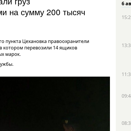
али груз
6 а
ми на сумму 200 тысяч
15:2
го пункта Цехановка правоохранители
13:3
 в котором перевозили 14 ящиков
ых марок.
лужбы.
11:3
09:4
08:3