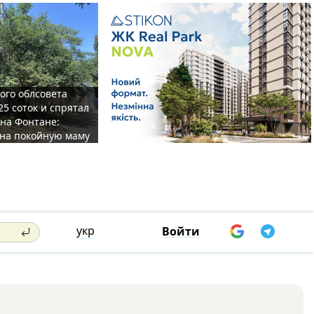
ого облсовета
25 соток и спрятал
на Фонтане:
на покойную маму
укр
Войти