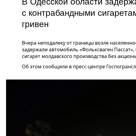
В Одесской области задерж
с контрабандными сигарета
гривен
Вчера неподалеку от границы возле населенно
задержали автомобиль «Фольксваген Пассат»,
сигарет молдавского производства без акцизн
Об этом сообщили в пресс-центре Госпогранс