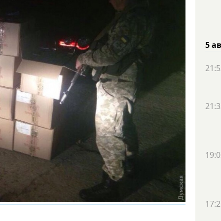
5 а
21:5
21:3
19:0
17:2