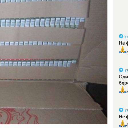
17
Не 
17
Оди
бер
17
Не 