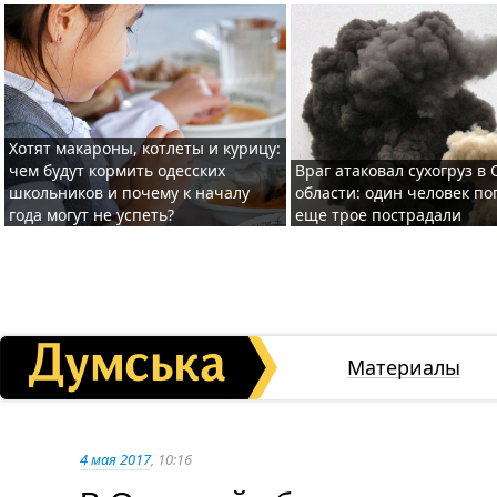
Хотят макароны, котлеты и курицу:
чем будут кормить одесских
Враг атаковал сухогруз в
школьников и почему к началу
области: один человек по
года могут не успеть?
еще трое пострадали
Материалы
4 мая 2017
, 10:16