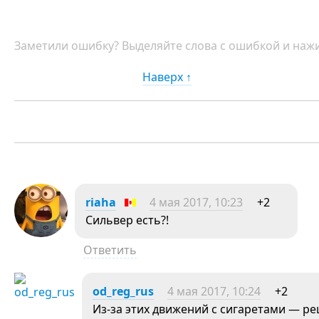
Заметили ошибку? Выделяйте слова с ошибкой и нажи
Наверх ↑
riaha
4 мая 2017, 10:23
+2
Сильвер есть?!
Ответить
od_reg_rus
4 мая 2017, 10:24
+2
Из-за этих движений с сигаретами — ре