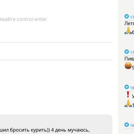
17
майте control-enter
Лет
17
Пив
16
16
шил бросить курить)) 4 день мучаюсь,