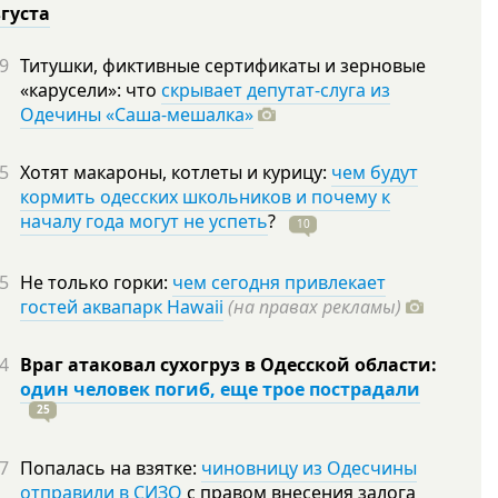
вгуста
9
Титушки, фиктивные сертификаты и зерновые
«карусели»: что
скрывает депутат-слуга из
Одечины «Саша-мешалка»
5
Хотят макароны, котлеты и курицу:
чем будут
кормить одесских школьников и почему к
началу года могут не успеть
?
10
5
Не только горки:
чем сегодня привлекает
гостей аквапарк Hawaii
(на правах рекламы)
4
Враг атаковал сухогруз в Одесской области:
один человек погиб, еще трое пострадали
25
7
Попалась на взятке:
чиновницу из Одесчины
отправили в СИЗО
с правом внесения залога