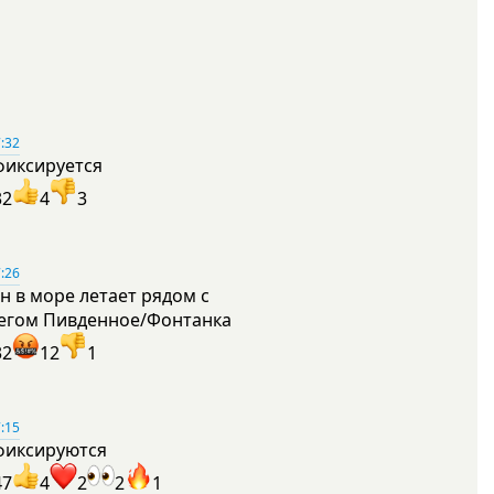
:32
фиксируется
32
4
3
:26
н в море летает рядом с
егом Пивденное/Фонтанка
32
12
1
:15
фиксируются
47
4
2
2
1