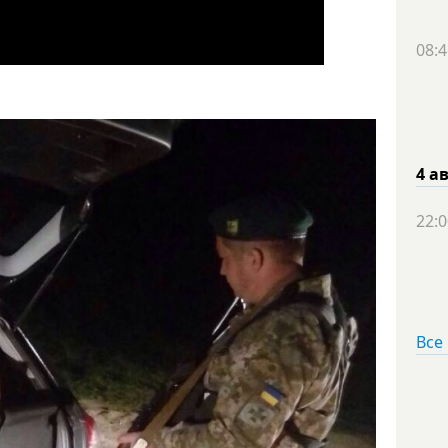
08:4
4 а
22:0
Все