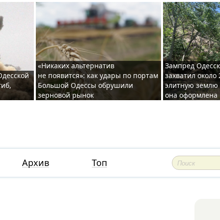
«Никаких альтернатив
Зампред Одесск
 Одесской
не появится»: как удары по портам
захватил около 
гиб,
Большой Одессы обрушили
элитную землю 
зерновой рынок
она оформлена 
Архив
Топ