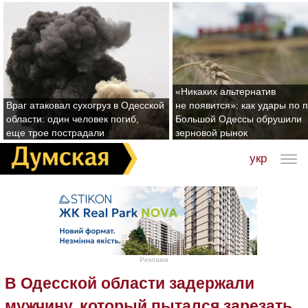
«Никаких альтернатив
Враг атаковал сухогруз в Одесской
не появится»: как удары по 
области: один человек погиб,
Большой Одессы обрушили
еще трое пострадали
зерновой рынок
укр
Реклама
В Одесской области задержали
мужчину, который пытался зарезать