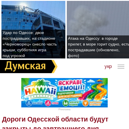
Удар по Одессе: двое
пострадавших, на стадионе
Атака на Одессу: в городе
«Черноморец» снесло часть
прилет, в море горит судно, ест
крыши, субботняя игра
пострадавшие (обновлено,
под угрозой
фото)
укр
Реклама
Дороги Одесской области будут
закрыты до завтрашнего дня