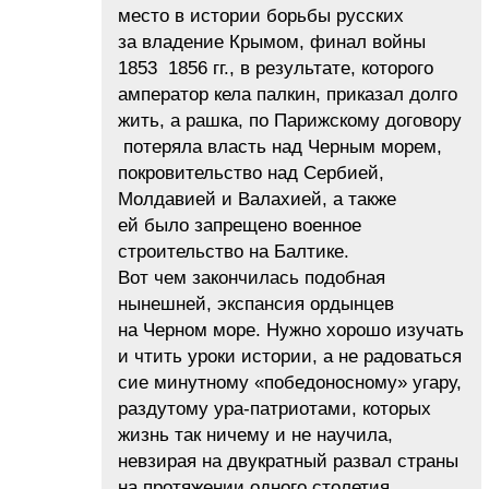
место в истории борьбы русских
за владение Крымом, финал войны
1853 1856 гг., в результате, которого
амператор кела палкин, приказал долго
жить, а рашка, по Парижскому договору
потеряла власть над Черным морем,
покровительство над Сербией,
Молдавией и Валахией, а также
ей было запрещено военное
строительство на Балтике.
Вот чем закончилась подобная
нынешней, экспансия ордынцев
на Черном море. Нужно хорошо изучать
и чтить уроки истории, а не радоваться
сие минутному «победоносному» угару,
раздутому ура-патриотами, которых
жизнь так ничему и не научила,
невзирая на двукратный развал страны
на протяжении одного столетия.