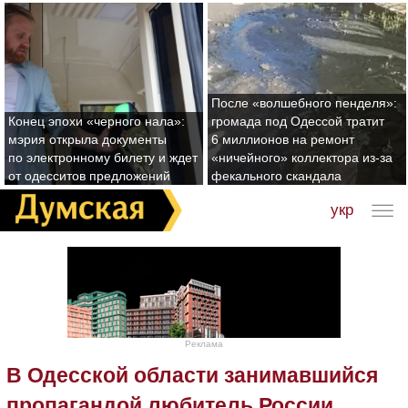
После «волшебного пенделя»:
Конец эпохи «черного нала»:
громада под Одессой тратит
мэрия открыла документы
6 миллионов на ремонт
по электронному билету и ждет
«ничейного» коллектора из-за
от одесситов предложений
фекального скандала
укр
Реклама
В Одесской области занимавшийся
пропагандой любитель России