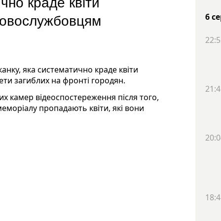
чно краде квіти
ьковослужбовцям
6 с
22:5
нку, яка систематично краде квіти
рети загиблих на фронті городян.
21:4
их камер відеоспостереження після того,
меморіалу пропадають квіти, які вони
20:0
18:4