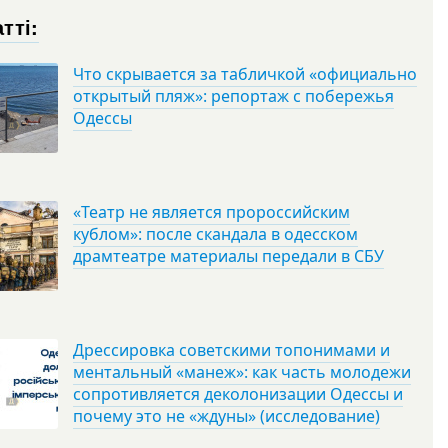
тті:
Что скрывается за табличкой «официально
открытый пляж»: репортаж с побережья
Одессы
«Театр не является пророссийским
кублом»: после скандала в одесском
драмтеатре материалы передали в СБУ
Дрессировка советскими топонимами и
ментальный «манеж»: как часть молодежи
сопротивляется деколонизации Одессы и
почему это не «ждуны» (исследование)