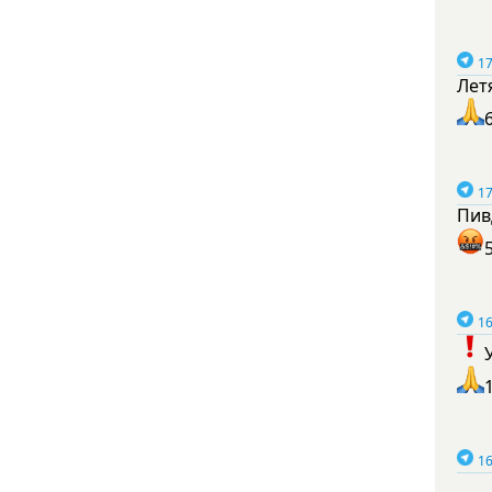
17
Лет
17
Пив
16
16