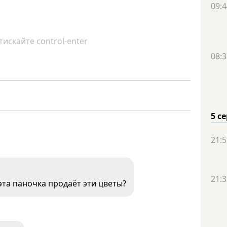
09:4
искайте control-enter
08:3
5 с
21:5
21:3
 эта паночка продаёт эти цветы?