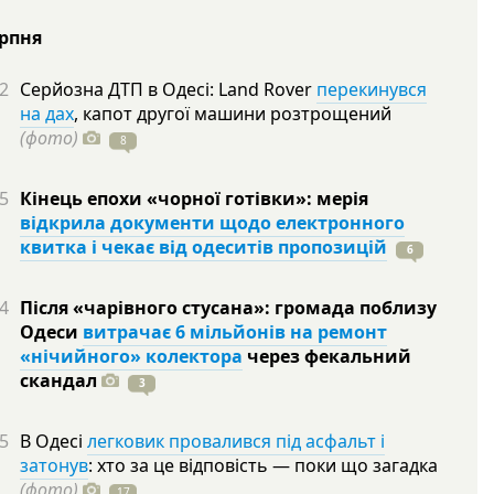
ерпня
2
Серйозна ДТП в Одесі: Land Rover
перекинувся
на дах
, капот другої машини розтрощений
(фото)
8
5
Кінець епохи «чорної готівки»: мерія
відкрила документи щодо електронного
квитка і чекає від одеситів пропозицій
6
4
Після «чарівного стусана»: громада поблизу
Одеси
витрачає 6 мільйонів на ремонт
«нічийного» колектора
через фекальний
скандал
3
5
В Одесі
легковик провалився під асфальт і
затонув
: хто за це відповість — поки що загадка
(фото)
17