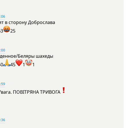
:06
ят в сторону Доброслава
63
25
:00
денное/Беляры шахеды
50
45
1
1
:59
Увага. ПОВІТРЯНА ТРИВОГА
1
:36