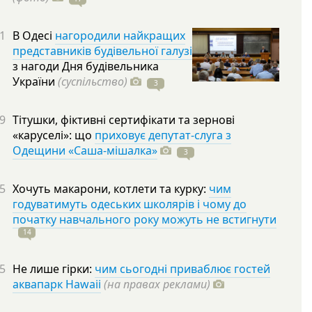
1
В Одесі
нагородили найкращих
представників будівельної галузі
з нагоди Дня будівельника
України
(суспільство)
3
9
Тітушки, фіктивні сертифікати та зернові
«каруселі»: що
приховує депутат-слуга з
Одещини «Саша-мішалка»
3
5
Хочуть макарони, котлети та курку:
чим
годуватимуть одеських школярів і чому до
початку навчального року можуть не встигнути
14
5
Не лише гірки:
чим сьогодні приваблює гостей
аквапарк Hawaii
(на правах реклами)