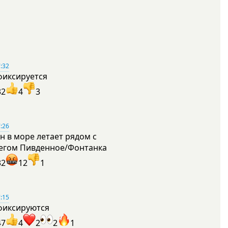
:32
фиксируется
32
4
3
:26
н в море летает рядом с
егом Пивденное/Фонтанка
32
12
1
:15
фиксируются
47
4
2
2
1