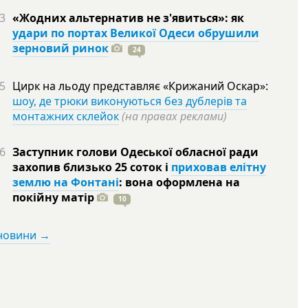
3
«Жодних альтернатив не з'явиться»: як
удари по портах Великої Одеси обрушили
зерновий ринок
24
5
Цирк на льоду представляє «Крижаний Оскар»:
шоу, де трюки виконуються без дублерів та
монтажних склейок
(на правах реклами)
6
Заступник голови Одеської обласної ради
захопив близько 25 соток і
приховав елітну
землю на Фонтані
: вона оформлена на
покійну
матір
10
 новини →