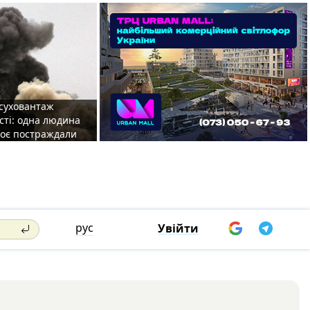
 суховантаж
сті: одна людина
роє постраждали
рус
Увійти