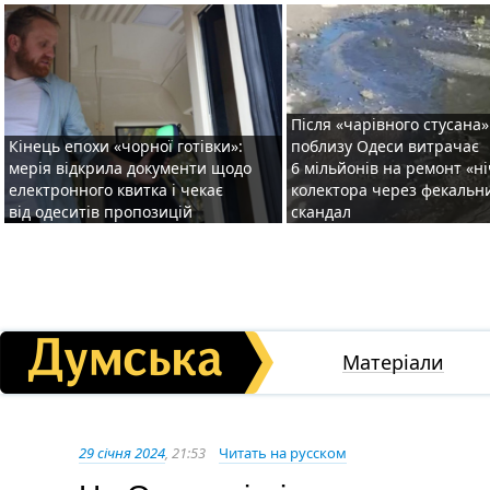
Після «чарівного стусана»
Кінець епохи «чорної готівки»:
поблизу Одеси витрачає
мерія відкрила документи щодо
6 мільйонів на ремонт «н
електронного квитка і чекає
колектора через фекальн
від одеситів пропозицій
скандал
Матеріали
29 січня 2024
, 21:53
Читать на русском