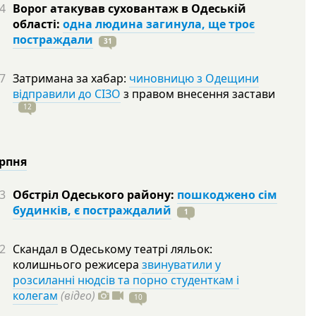
4
Ворог атакував суховантаж в Одеській
області:
одна людина загинула, ще троє
постраждали
31
7
Затримана за хабар:
чиновницю з Одещини
відправили до СІЗО
з правом внесення застави
12
ерпня
3
Обстріл Одеського району:
пошкоджено сім
будинків, є постраждалий
1
2
Скандал в Одеському театрі ляльок:
колишнього режисера
звинуватили у
розсиланні нюдсів та порно студенткам і
колегам
(відео)
10