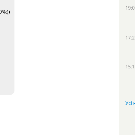
19:0
%:))
17:2
15:1
Усі