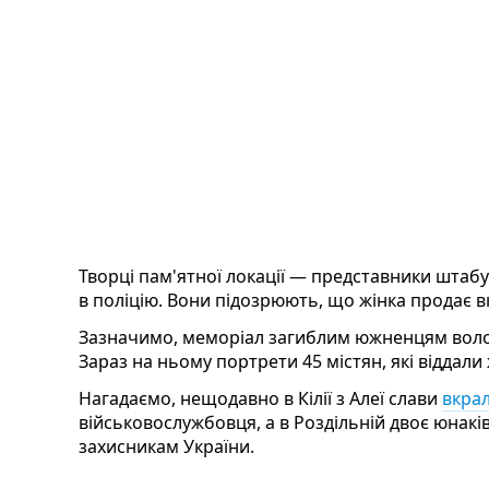
Творці пам'ятної локації — представники штабу
в поліцію. Вони підозрюють, що жінка продає вк
Зазначимо, меморіал загиблим южненцям волон
Зараз на ньому портрети 45 містян, які віддали 
Нагадаємо, нещодавно в Кілії з Алеї слави
вкра
військовослужбовця, а в Роздільній двоє юнакі
захисникам України.