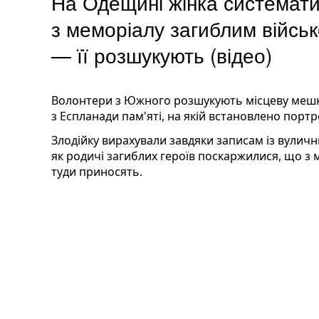
На Одещині жінка системати
з меморіалу загиблим війс
— її розшукують (відео)
Волонтери з Южного розшукують місцеву мешка
з Еспланади пам'яті, на якій встановлено порт
Злодійку вирахували завдяки записам із вуличн
як родичі загиблих героїв поскаржилися, що з 
туди приносять.