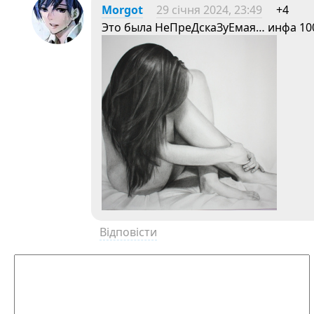
Morgot
29 січня 2024, 23:49
+4
Это была НеПреДскаЗуЕмая… инфа 100
Відповісти