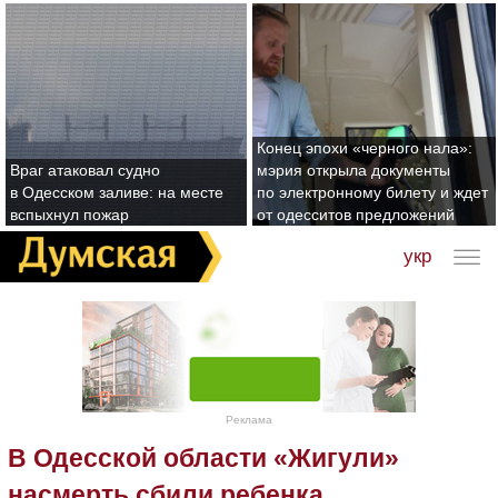
Конец эпохи «черного нала»:
Враг атаковал судно
мэрия открыла документы
в Одесском заливе: на месте
по электронному билету и ждет
вспыхнул пожар
от одесситов предложений
укр
Реклама
В Одесской области «Жигули»
насмерть сбили ребенка