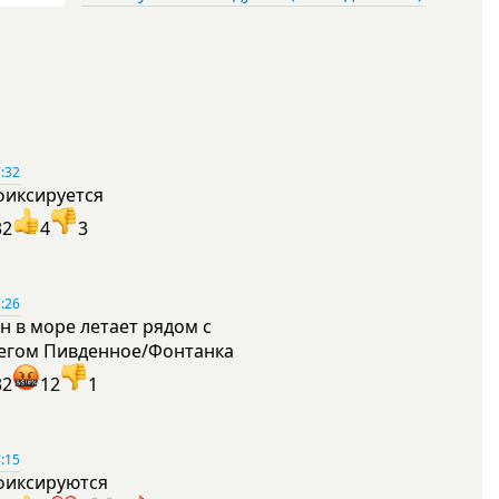
:32
фиксируется
32
4
3
:26
н в море летает рядом с
егом Пивденное/Фонтанка
32
12
1
:15
фиксируются