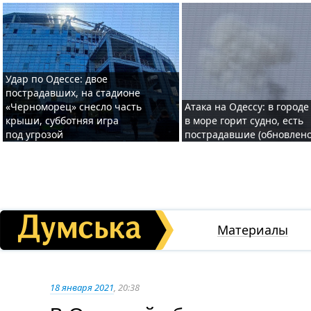
Удар по Одессе: двое
пострадавших, на стадионе
«Черноморец» снесло часть
Атака на Одессу: в городе
крыши, субботняя игра
в море горит судно, есть
под угрозой
пострадавшие (обновлено
Материалы
18 января 2021
, 20:38