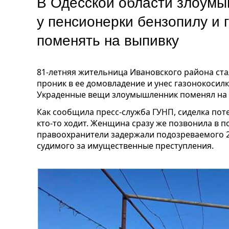
В Одесской области злоумы
у пенсионерки бензопилу и 
поменять на выпивку
81-летняя жительница Ивановского района ст
проник в ее домовладение и унес газонокосил
Украденные вещи злоумышленник поменял на 
Как сообщила пресс-служба ГУНП, сиделка пот
кто-то ходит. Женщина сразу же позвонила в 
правоохранители задержали подозреваемого 2
судимого за имущественные преступления.