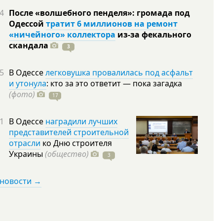
4
После «волшебного пенделя»: громада под
Одессой
тратит 6 миллионов на ремонт
«ничейного» коллектора
из-за фекального
скандала
3
5
В Одессе
легковушка провалилась под асфальт
и утонула
: кто за это ответит — пока загадка
(фото)
17
1
В Одессе
наградили лучших
представителей строительной
отрасли
ко Дню строителя
Украины
(общество)
3
 новости →