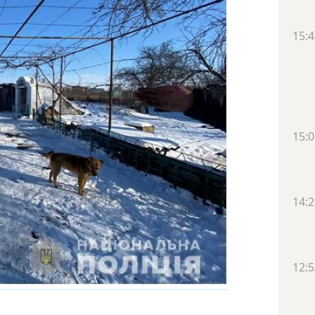
15:4
15:0
14:2
12:5