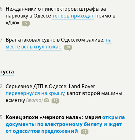
6
Нежданчики от инспекторов: штрафы за
парковку в Одессе
теперь приходят
прямо в
«Дію»
5
7
Враг атаковал судно в Одесском заливе:
на
месте вспыхнул пожар
20
вгуста
2
Серьезное ДТП в Одессе: Land Rover
перевернулся на крышу
, капот второй машины
всмятку
(фото)
37
5
Конец эпохи «черного нала»: мэрия
открыла
документы по электронному билету и ждет
от одесситов предложений
17