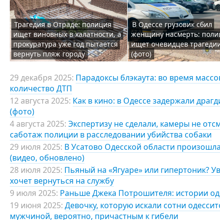
Трагедия в Отраде: полиция
В Одессе грузовик сбил
ищет виновных в халатности, а
женщину насмерть: поли
прокуратура уже год пытается
ищет очевидцев трагеди
вернуть пляж городу
(фото)
29 декабря 2025:
Парадоксы блэкаута: во время масс
количество ДТП
12 августа 2025:
Как в кино: в Одессе задержали драг
(фото)
4 августа 2025:
Экспертизу не сделали, камеры не отс
саботаж полиции в расследовании убийства собаки
29 июля 2025:
В Усатово Одесской области произошла
(видео, обновлено)
28 июля 2025:
Пьяный на «Ягуаре» или гипертоник? У
хочет вернуться на службу
9 июля 2025:
Раньше Джека Потрошителя: истории од
19 июня 2025:
Девочку, которую искали сотни одессит
мужчиной, вероятно, причастным к гибели