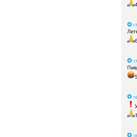
17
Лет
17
Пив
16
16