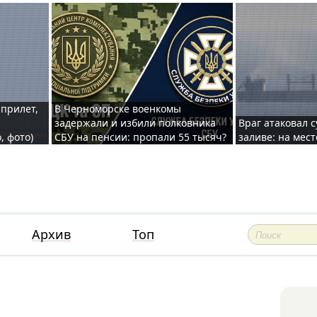
 прилет,
В Черноморске военкомы
задержали и избили полковника
Враг атаковал 
, фото)
СБУ на пенсии: пропали 55 тысяч?
заливе: на мес
Архив
Топ