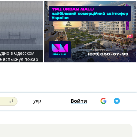
судно в Одесском
те вспыхнул пожар
укр
Войти