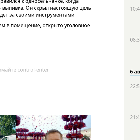
равился к односельчанке, когда
сь выпивка. Он скрыл настоящую цель
10:4
идет за своими инструментами.
ем в помещение, открыто уголовное
08:3
майте control-enter
6 а
22:5
21:4