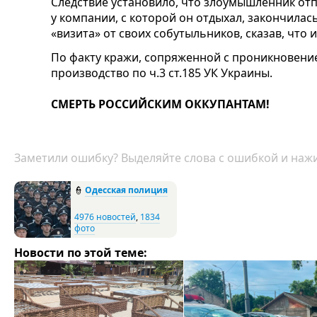
Следствие установило, что злоумышленник отп
у компании, с которой он отдыхал, закончила
«визита» от своих собутыльников, сказав, что 
По факту кражи, сопряженной с проникновени
производство по ч.3 ст.185 УК Украины.
СМЕРТЬ РОССИЙСКИМ ОККУПАНТАМ!
Заметили ошибку? Выделяйте слова с ошибкой и нажи
👮
Одесская полиция
4976 новостей
,
1834
фото
Новости по этой теме: