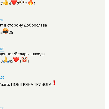
47
4
2
2
1
:06
ят в сторону Доброслава
63
25
:00
денное/Беляры шахеды
50
45
1
1
:59
Увага. ПОВІТРЯНА ТРИВОГА
1
:36