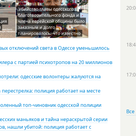
20:0
Убийство главы одесского
благотворительного фонда и
ция
члена еврейской общины было
и
заказным и долго
планировалось: что известно
18:4
овых отключений света в Одессе уменьшилось
дилера с партией психотропов на 20 миллионов
17:0
мотрели: одесские волонтеры жалуются на
 перестрелка: полиция работает на месте
воленный топ-чиновник одесской полиции
Все
есских маньяков и тайна нераскрытой серии
ов, нашли убитой: полиция работает с