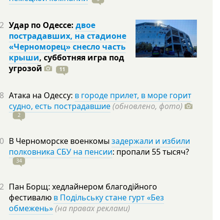
2
Удар по Одессе:
двое
пострадавших, на стадионе
«Черноморец» снесло часть
крыши
, субботняя игра под
угрозой
11
8
Атака на Одессу:
в городе прилет, в море горит
судно, есть пострадавшие
(обновлено, фото)
2
0
В Черноморске военкомы
задержали и избили
полковника СБУ на пенсии
: пропали 55
тысяч?
34
2
Пан Борщ: хедлайнером благодійного
фестивалю
в Подільську стане гурт «Без
обмежень»
(на правах реклами)