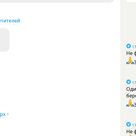
етителей
17
Не 
17
Оди
бер
рх ↑
17
Не 