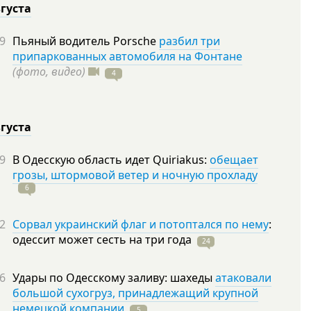
вгуста
9
Пьяный водитель Porsche
разбил три
припаркованных автомобиля на Фонтане
(фото, видео)
4
вгуста
9
В Одесскую область идет Quiriakus:
обещает
грозы, штормовой ветер и ночную прохладу
6
2
Сорвал украинский флаг и потоптался по нему
:
одессит может сесть на три
года
24
6
Удары по Одесскому заливу: шахеды
атаковали
большой сухогруз, принадлежащий крупной
немецкой компании
5