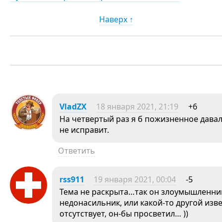
Наверх ↑
VladZX
18 января 2021, 21:19
+6
На четвертый раз я б пожизненное давал
не исправит.
Ответить
rss911
19 января 2021, 00:04
-5
Тема не раскрыта…так он злоумышленник,
недонасильник, или какой-то другой изве
отсутствует, он-бы просветил… ))