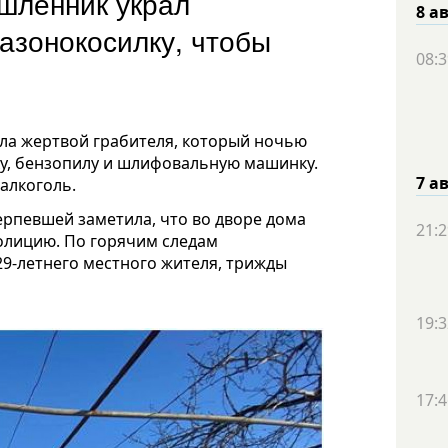
шленник украл
8 а
газонокосилку, чтобы
08:3
ала жертвой грабителя, который ночью
ку, бензопилу и шлифовальную машинку.
7 а
алкоголь.
ерпевшей заметила, что во дворе дома
21:2
полицию. По горячим следам
9-летнего местного жителя, трижды
19:3
17:4