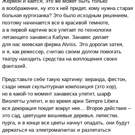
Жермон и кается, это же может быть только
в воображении, ну кто к ней придет, кому нужна старая
больная куртизанка? Это было исходным решением,
поэтому начинается все в красивой темноте,
а в первой картине все улетает по технологии
летающего занавеса Кабуки. Занавес делает
для нас киевская фирма Alviss. Это дорогая затея,
и я, как режиссер, считаю своим долгом помогать
театру находить средства на воплощения своих
фантазий.
Представьте себе такую картинку: веранда, фестон,
сзади некая скульптурная композиция (это хор),
но в какой-то момент занавеска улетит, шарф
Виолетты улетит, и во время арии Sempre Libera
вся декорация поедет вокруг нее… Второе действие –
это сад, цветущие вишневые деревья, лепестки,
пурга, и в конце все цветы начнут опадать, они будут
держаться на электромагнитах и разлетаться