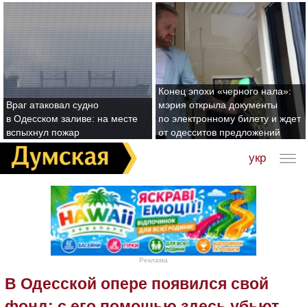
Конец эпохи «черного нала»:
Враг атаковал судно
мэрия открыла документы
в Одесском заливе: на месте
по электронному билету и ждет
вспыхнул пожар
от одесситов предложений
укр
Реклама
В Одесской опере появился свой
фонд: с его помощью здесь убьют