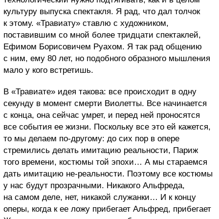
культуру выпуска спектакля. Я рад, что дал толчок
к этому. «Травиату» ставлю с художником,
поставившим со мной более тридцати спектаклей,
Ефимом Борисовичем Руахом. Я так рад общению
с ним, ему 80 лет, но подобного образного мышления
мало у кого встретишь.
В «Травиате» идея такова: все происходит в одну
секунду в момент смерти Виолетты. Все начинается
с конца, она сейчас умрет, и перед ней проносятся
все события ее жизни. Поскольку все это ей кажется,
то мы делаем по-другому: до сих пор в опере
стремились делать имитацию реальности, Париж
того времени, костюмы той эпохи… А мы стараемся
дать имитацию не-реальности. Поэтому все костюмы
у нас будут прозрачными. Никакого Альфреда,
на самом деле, нет, никакой служанки… И к концу
оперы, когда к ее ложу прибегает Альфред, прибегает