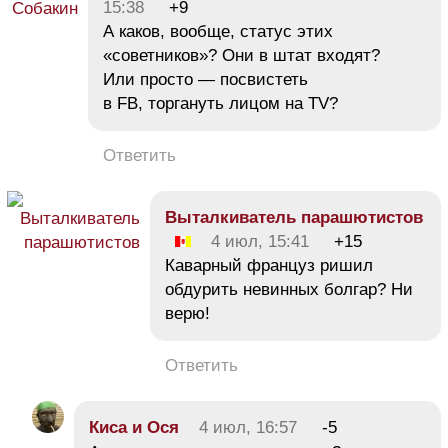
15:38
+9
А каков, вообще, статус этих
«советников»? Они в штат входят?
Или просто — посвистеть
в FB, торгануть лицом на TV?
Ответить
Bыталкиватель парашютистов
4 июл, 15:41
+15
Каварный француз ришил
обдурить невинных болгар? Ни
верю!
Ответить
Киса и Ося
4 июл, 16:57
-5