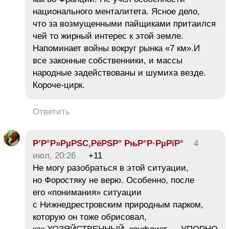
национального менталитета. Ясное дело,
что за возмущенными пайщиками притаился
чей то жирный интерес к этой земле.
Напоминает войны вокруг рынка «7 км».И
все законные собственники, и массы
народные задействованы и шумиха везде.
Короче-цирк.
Ответить
Р’Р°Р»РµРЅС‚РёРЅР° РњР°Р·РµРїР°
4
июл, 20:26
+11
Не могу разобраться в этой ситуации,
но Форостяку не верю. Особенно, после
его «понимания» ситуации
с Нижнедрестровским природным парком,
которую он тоже обрисовал,