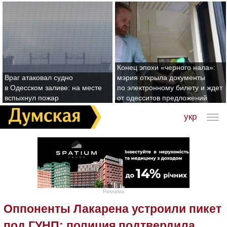
Конец эпохи «черного нала»:
Враг атаковал судно
мэрия открыла документы
в Одесском заливе: на месте
по электронному билету и ждет
вспыхнул пожар
от одесситов предложений
укр
Реклама
Оппоненты Лакарена устроили пикет
под ГУНП: полиция подтвердила,