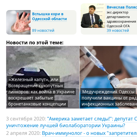
Вячеслав Поля
экс-директор
Вспышка кори в
департамента
Одесской области
здравоохранения
Одесской ОГА
89 новостей
39 новостей
Новости по этой теме:
«Железный капут», или
Возвращение сухопутных
линкоров: как война в Украине
Медучреждения Одессы
воскрешает забытые
получили вакцины от ряд
бронетанковые концепции
инфекционных заболева
3 сентября 2020:
"Америка заметает следы!": депутат
уничтожение лучшей биолаборатории Украины?
2 апреля 2020:
Врач-иммунолог - о новых "запретител