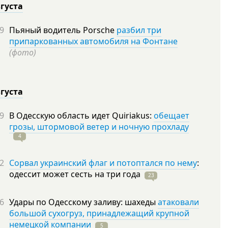
вгуста
9
Пьяный водитель Porsche
разбил три
припаркованных автомобиля на Фонтане
(фото)
вгуста
9
В Одесскую область идет Quiriakus:
обещает
грозы, штормовой ветер и ночную прохладу
4
2
Сорвал украинский флаг и потоптался по нему
:
одессит может сесть на три
года
23
6
Удары по Одесскому заливу: шахеды
атаковали
большой сухогруз, принадлежащий крупной
немецкой компании
5