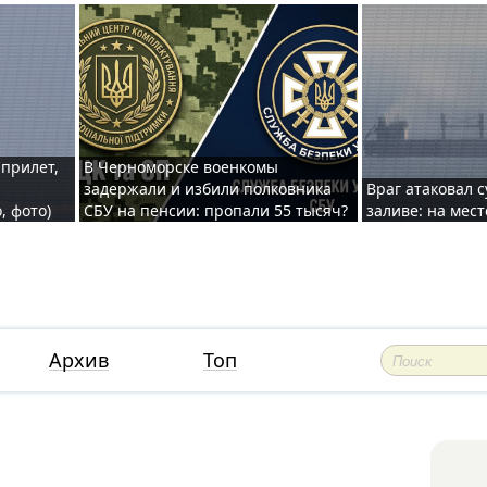
 прилет,
В Черноморске военкомы
задержали и избили полковника
Враг атаковал 
, фото)
СБУ на пенсии: пропали 55 тысяч?
заливе: на мес
Архив
Топ