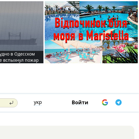
судно в Одесском
те вспыхнул пожар
укр
Войти