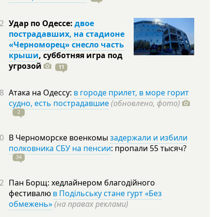
2
Удар по Одессе:
двое
пострадавших, на стадионе
«Черноморец» снесло часть
крыши
, субботняя игра под
угрозой
11
8
Атака на Одессу:
в городе прилет, в море горит
судно, есть пострадавшие
(обновлено, фото)
2
0
В Черноморске военкомы
задержали и избили
полковника СБУ на пенсии
: пропали 55
тысяч?
34
2
Пан Борщ: хедлайнером благодійного
фестивалю
в Подільську стане гурт «Без
обмежень»
(на правах реклами)