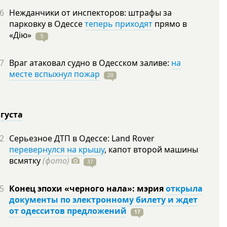
6
Нежданчики от инспекторов: штрафы за
парковку в Одессе
теперь приходят
прямо в
«Дію»
5
7
Враг атаковал судно в Одесском заливе:
на
месте вспыхнул пожар
20
вгуста
2
Серьезное ДТП в Одессе: Land Rover
перевернулся на крышу
, капот второй машины
всмятку
(фото)
37
5
Конец эпохи «черного нала»: мэрия
открыла
документы по электронному билету и ждет
от одесситов предложений
17