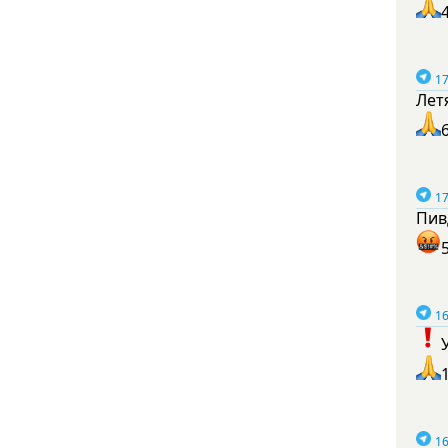
17
Лет
17
Пив
16
16