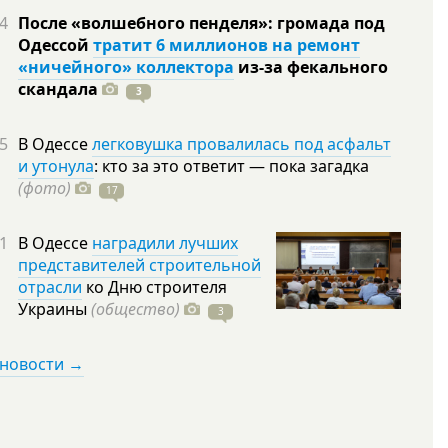
4
После «волшебного пенделя»: громада под
Одессой
тратит 6 миллионов на ремонт
«ничейного» коллектора
из-за фекального
скандала
3
5
В Одессе
легковушка провалилась под асфальт
и утонула
: кто за это ответит — пока загадка
(фото)
17
1
В Одессе
наградили лучших
представителей строительной
отрасли
ко Дню строителя
Украины
(общество)
3
 новости →