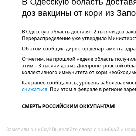
В Одесскую область достав
доз вакцины от кори из Зап
В Одесскую область доставят 2 тысячи доз вак
Перераспределение уже утвердило Министерс
Об этом сообщил директор департамента здра
Отметим, на прошлой неделе область получила
этим – 3 тысячи доз из Днепропетровской обла
коллективного иммунитета от кори необходимо
Как ранее сообщалось, уровень заболеваемос
снижаться
. При этом в феврале в регионе зар
СМЕРТЬ РОССИЙСКИМ ОККУПАНТАМ!
Заметили ошибку? Выделяйте слова с ошибкой и нажи