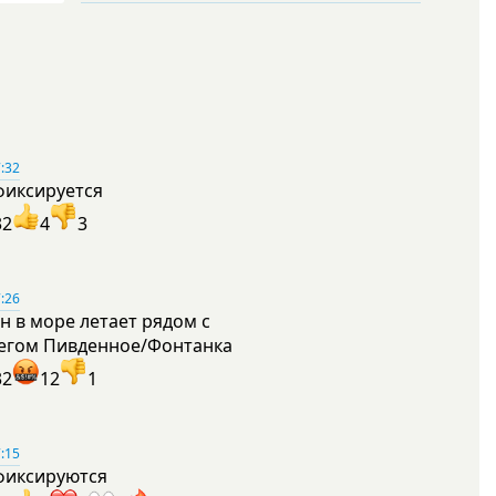
:32
фиксируется
32
4
3
:26
н в море летает рядом с
егом Пивденное/Фонтанка
32
12
1
:15
фиксируются