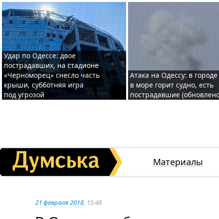
Удар по Одессе: двое
пострадавших, на стадионе
«Черноморец» снесло часть
Атака на Одессу: в городе
крыши, субботняя игра
в море горит судно, есть
под угрозой
пострадавшие (обновлено
Материалы
21 февраля 2018
, 15:48