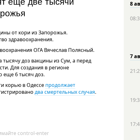
ят еще две тысячи
8 а
орожья
08:3
цины от кори из Запорожья.
тво здравоохранения.
воохранения ОГА Вячеслав Полясный.
7 а
 тысячу доз вакцины из Сум, а перед
сти. Для создания в регионе
21:2
 еще 6 тысяч доз.
ти корью в Одессе
продолжает
егистрировано
два смертельных случая
.
19:3
17:4
майте control-enter