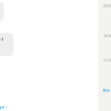
20:0
18:4
-1
17:0
Все
рх ↑