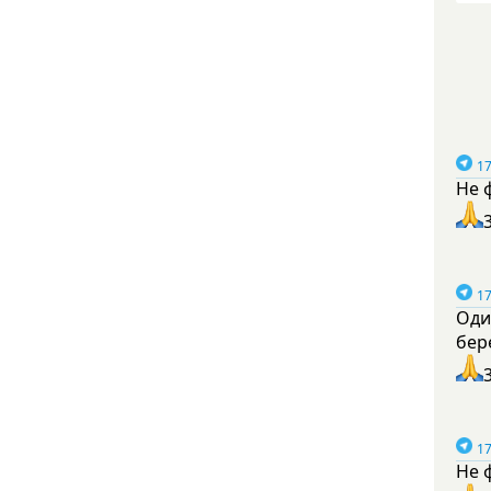
17
Не 
17
Оди
бер
17
Не 