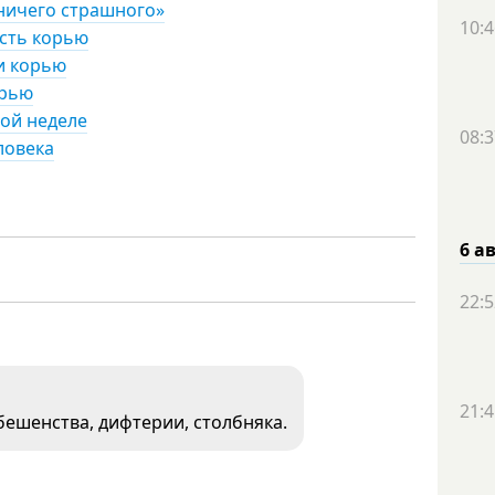
 ничего страшного»
10:4
ость корью
ли корью
орью
ой неделе
08:3
ловека
6 а
22:5
21:4
бешенства, дифтерии, столбняка.