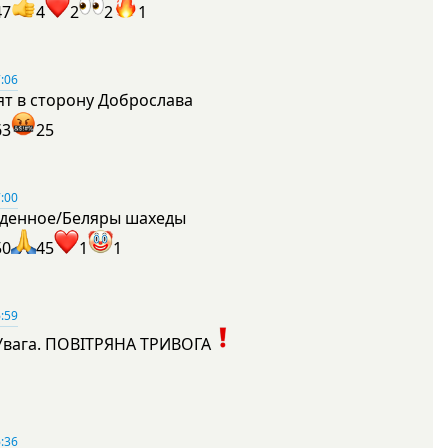
47
4
2
2
1
:06
ят в сторону Доброслава
63
25
:00
денное/Беляры шахеды
50
45
1
1
:59
Увага. ПОВІТРЯНА ТРИВОГА
1
:36