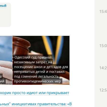
сный
15:4
15:0
Одесский суд признал
незаконным запрет на
посещение школ и детсадов для
14:2
непривитых детей и поставил
а
под сомнение легальность
ний
противоэпидемических мер
12:5
 Скорик просто идиот или прикрывает
ьных" инициативах правительства: «В