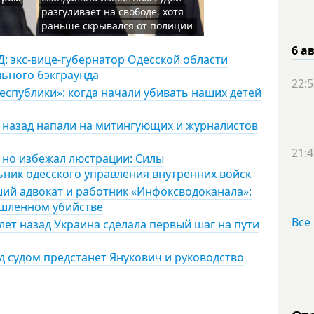
разгуливает на свободе, хотя
раньше скрывался от полиции
6 а
: экс-вице-губернатор Одесской области
льного бэкграунда
22:5
еспублики»: когда начали убивать наших детей
т назад напали на митингующих и журналистов
21:4
 но избежал люстрации: Силы
ник одесского управления внутренних войск
ший адвокат и работник «Инфоксводоканала»:
ышленном убийстве
Все
лет назад Украина сделала первый шаг на пути
д судом предстанет Янукович и руководство