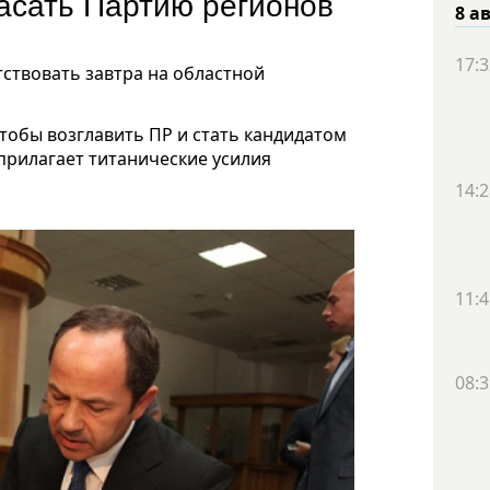
пасать Партию регионов
8 а
17:3
тствовать завтра на областной
чтобы возглавить ПР и стать кандидатом
 прилагает титанические усилия
14:2
11:4
08:3