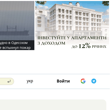
судно в Одесском
те вспыхнул пожар
укр
Войти