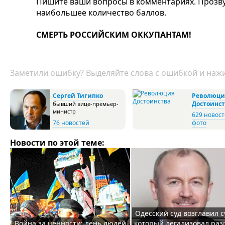
Пишите ваши вопросы в комментариях. Прозвуч
наибольшее количество баллов.
СМЕРТЬ РОССИЙСКИМ ОККУПАНТАМ!
Заметили ошибку? Выделяйте слова с ошибкой и нажи
Сергей Тигипко
Революци
Достоинс
бывший вице-премьер-
министр
629 новос
76 новостей
фото
Новости по этой теме:
Одесский суд возглавил с
Война за ценности: день людей,
который легализовал раз