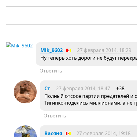
Mik_9602
27 февраля 2014, 18:29
Ну теперь хоть дороги не будут перекр
Ответить
Ст
27 февраля 2014, 18:47
+38
Полный отсосе партии предателей и 
Тигипко-поделись миллионами, а не т
Ответить
Васяня
27 февраля 2014, 19:18