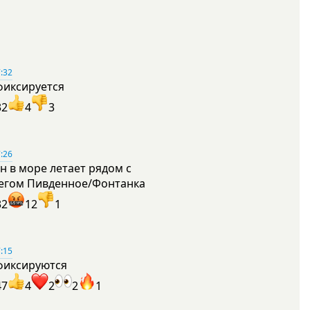
:32
фиксируется
32
4
3
:26
н в море летает рядом с
егом Пивденное/Фонтанка
32
12
1
:15
фиксируются
47
4
2
2
1