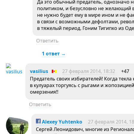
Да это обычный предатель, однозначо 
политиком, и безусловно не желающий в
не нужно будет ему в мире ином и не фак
в связи с возможными дефолтами, револ
в тяжелый период. Гоним Тигипко из Оде
Ответить
1 ответ →
vasilius
27 февраля 2014, 18:32
+47
Предатель своих избирателей! Когда текла 
в кулуарах торгуясь с рыгами и жопозицие
омерзения!!
Ответить
Alexey Yuhtenko
27 февраля 2014, 18
Сергей Леонидович, многие из Регионал