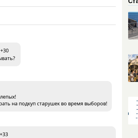
Ст
+30
ывать?
слепых!
рать на подкуп старушек во время выборов!
+33