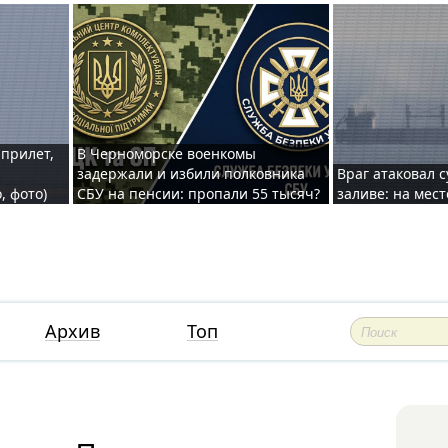
 прилет,
В Черноморске военкомы
задержали и избили полковника
Враг атаковал 
, фото)
СБУ на пенсии: пропали 55 тысяч?
заливе: на мес
Архив
Топ