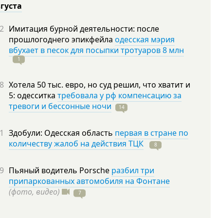
вгуста
2
Имитация бурной деятельности: после
прошлогоднего эпикфейла
одесская мэрия
вбухает в песок для посыпки тротуаров 8 млн
1
8
Хотела 50 тыс. евро, но суд решил, что хватит и
5: одесситка
требовала у рф компенсацию за
тревоги и бессонные ночи
14
1
Здобули: Одесская область
первая в стране по
количеству жалоб на действия ТЦК
8
9
Пьяный водитель Porsche
разбил три
припаркованных автомобиля на Фонтане
(фото, видео)
7