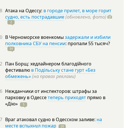
8
Атака на Одессу:
в городе прилет, в море горит
судно, есть пострадавшие
(обновлено, фото)
2
0
В Черноморске военкомы
задержали и избили
полковника СБУ на пенсии
: пропали 55
тысяч?
34
2
Пан Борщ: хедлайнером благодійного
фестивалю
в Подільську стане гурт «Без
обмежень»
(на правах реклами)
6
Нежданчики от инспекторов: штрафы за
парковку в Одессе
теперь приходят
прямо в
«Дію»
5
7
Враг атаковал судно в Одесском заливе:
на
месте вспыхнул пожар
20