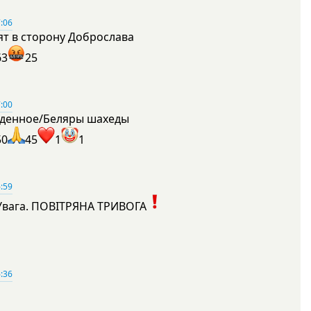
:06
ят в сторону Доброслава
63
25
:00
денное/Беляры шахеды
50
45
1
1
:59
Увага. ПОВІТРЯНА ТРИВОГА
1
:36