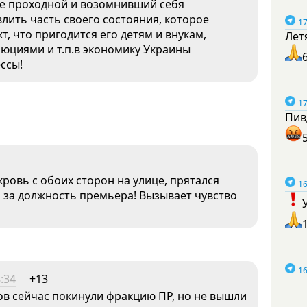
не проходной и возомнивший себя
лить часть своего состояния, которое
17
т, что пригодится его детям и внукам,
Лет
юциями и т.п.в экономику Украины
ссы!
17
Пив
кровь с обоих сторон на улице, прятался
16
й за должность премьера! Вызывает чувство
16
:34
+13
ов сейчас покинули фракцию ПР, но не вышли