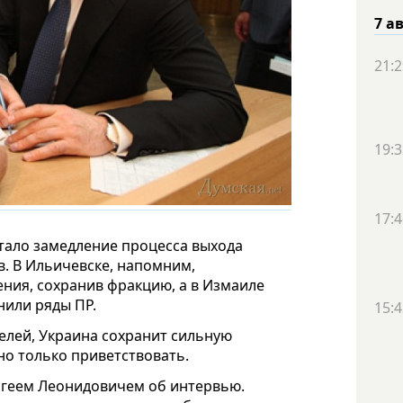
7 а
21:2
19:3
17:4
тало замедление процесса выхода
в. В Ильичевске, напомним,
ния, сохранив фракцию, а в Измаиле
нили ряды ПР.
15:4
целей, Украина сохранит сильную
но только приветствовать.
ргеем Леонидовичем об интервью.