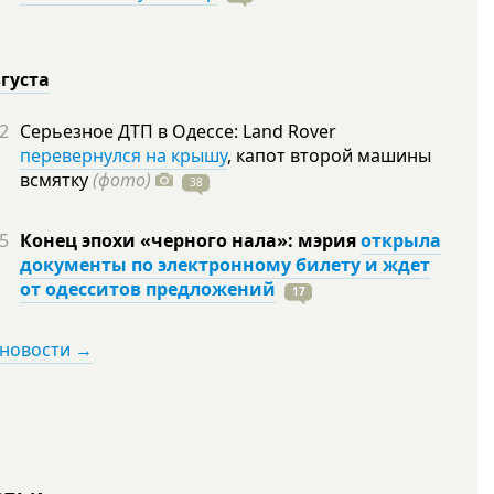
вгуста
2
Серьезное ДТП в Одессе: Land Rover
перевернулся на крышу
, капот второй машины
всмятку
(фото)
38
5
Конец эпохи «черного нала»: мэрия
открыла
документы по электронному билету и ждет
от одесситов предложений
17
 новости →