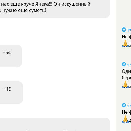
т нас еще круче Янека!!! Он искушенный
нк нужно еще суметь!
17
Не 
+54
17
Оди
бер
+19
17
Не 
1