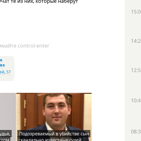
ат те из них, которые наберут
15:0
14:2
майте control-enter
я
тва
12:5
тей
,
57
10:4
08:3
удья,
Подозреваемый в убийстве сын
гром
скандально известных судей