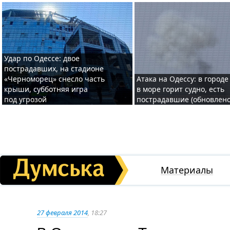
Удар по Одессе: двое
пострадавших, на стадионе
«Черноморец» снесло часть
Атака на Одессу: в городе
крыши, субботняя игра
в море горит судно, есть
под угрозой
пострадавшие (обновлено
Материалы
27 февраля 2014
, 18:27