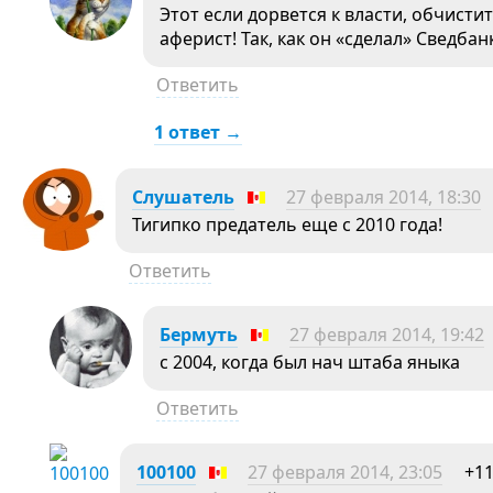
Этот если дорвется к власти, обчисти
аферист! Так, как он «сделал» Сведба
Ответить
1 ответ →
Слушатель
27 февраля 2014, 18:30
Тигипко предатель еще с 2010 года!
Ответить
Бермуть
27 февраля 2014, 19:42
с 2004, когда был нач штаба яныка
Ответить
100100
27 февраля 2014, 23:05
+1