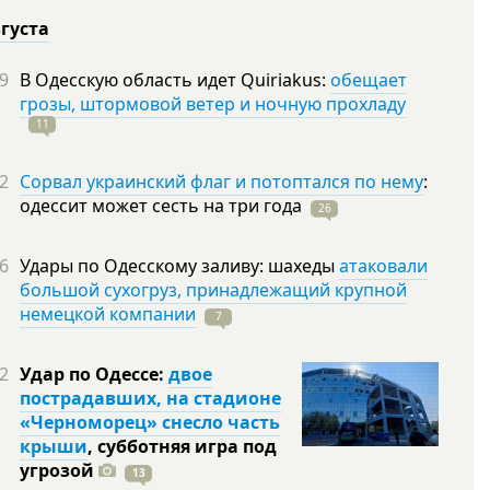
вгуста
9
В Одесскую область идет Quiriakus:
обещает
грозы, штормовой ветер и ночную прохладу
11
2
Сорвал украинский флаг и потоптался по нему
:
одессит может сесть на три
года
26
6
Удары по Одесскому заливу: шахеды
атаковали
большой сухогруз, принадлежащий крупной
немецкой компании
7
2
Удар по Одессе:
двое
пострадавших, на стадионе
«Черноморец» снесло часть
крыши
, субботняя игра под
угрозой
13