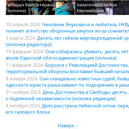
которых боятся тираны
палаточного лагеря
(колонка)
Евромайдана
18 апреля 2024:
Чиновник Януковича и любитель НКВД
покинет агентство оборонных закупок из-за сомните
3 марта 2024:
Десять лет гибели мертворожденной «р
(колонка редактора)
19 февраля 2024:
Они собирались убивать: десять ле
возле Одесской облгосадминистрации (колонка)
11 февраля 2024:
Боролся с Революцией Достоинства,
территориальной обороны возглавил бывший началь
8 января 2024:
Сын скандально известных судей, быв
одесского юриста разыскивают по подозрению в ум
21 ноября 2023:
День Достоинства и Свободы: десять 
к подлинной независимости (колонка редакции)
4 октября 2023:
Дело расстрела Небесной сотни: пере
его силового блока
Наверх ↑