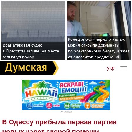
Конец эпохи «черного нала»:
Враг атаковал судно
мэрия открыла документы
в Одесском заливе: на месте
по электронному билету и ждет
вспыхнул пожар
от одесситов предложений
укр
Реклама
В Одессу прибыла первая партия
новых карет скорой помощи,