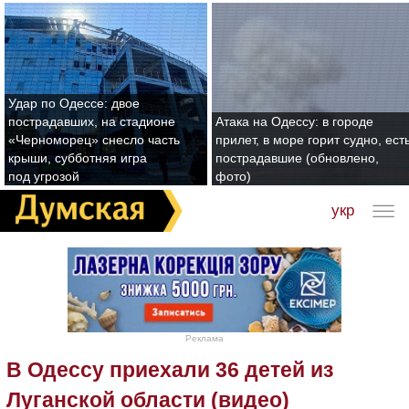
Удар по Одессе: двое
пострадавших, на стадионе
Атака на Одессу: в городе
«Черноморец» снесло часть
прилет, в море горит судно, ест
крыши, субботняя игра
пострадавшие (обновлено,
под угрозой
фото)
укр
Реклама
В Одессу приехали 36 детей из
Луганской области (видео)