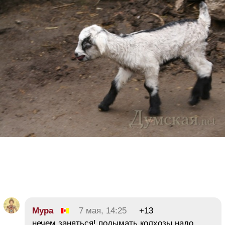
Мура
7 мая, 14:25
+13
нечем заняться! подымать колхозы надо