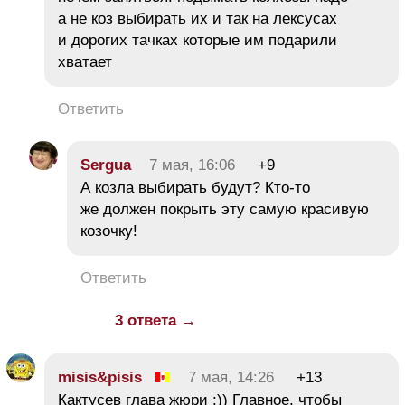
а не коз выбирать их и так на лексусах
и дорогих тачках которые им подарили
хватает
Ответить
Sergua
7 мая, 16:06
+9
А козла выбирать будут? Кто-то
же должен покрыть эту самую красивую
козочку!
Ответить
3 ответа →
misis&pisis
7 мая, 14:26
+13
Кактусев глава жюри :)) Главное, чтобы