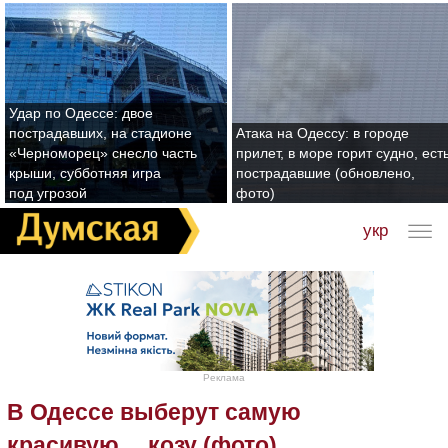
Удар по Одессе: двое
пострадавших, на стадионе
Атака на Одессу: в городе
«Черноморец» снесло часть
прилет, в море горит судно, ест
крыши, субботняя игра
пострадавшие (обновлено,
под угрозой
фото)
укр
Реклама
В Одессе выберут самую
красивую… козу (фото)