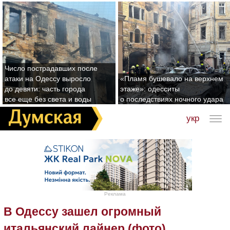
Число пострадавших после
атаки на Одессу выросло
«Пламя бушевало на верхнем
до девяти: часть города
этаже»: одесситы
все еще без света и воды
о последствиях ночного удара
укр
Реклама
В Одессу зашел огромный
итальянский лайнер (фото)