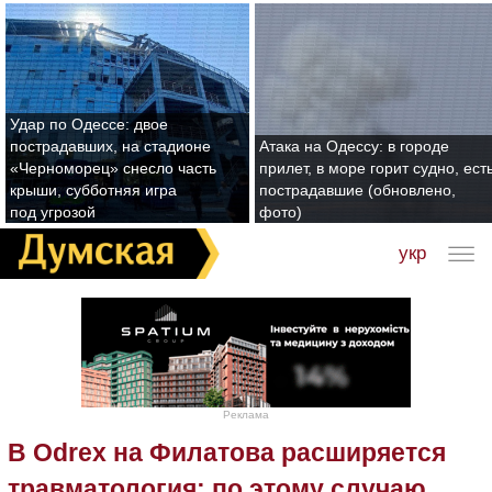
Удар по Одессе: двое
пострадавших, на стадионе
Атака на Одессу: в городе
«Черноморец» снесло часть
прилет, в море горит судно, ест
крыши, субботняя игра
пострадавшие (обновлено,
под угрозой
фото)
укр
Реклама
В Odrex на Филатова расширяется
травматология: по этому случаю