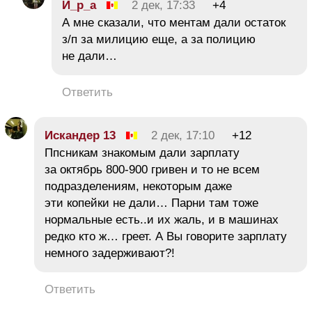
И_р_а
2 дек, 17:33
+4
А мне сказали, что ментам дали остаток
з/п за милицию еще, а за полицию
не дали…
Ответить
Искандер 13
2 дек, 17:10
+12
Ппсникам знакомым дали зарплату
за октябрь 800-900 гривен и то не всем
подразделениям, некоторым даже
эти копейки не дали… Парни там тоже
нормальные есть..и их жаль, и в машинах
редко кто ж… греет. А Вы говорите зарплату
немного задерживают?!
Ответить