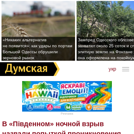
«Никаких альтернатив
Зампред Одесского облсове
не появится»: как удары по портам
захватил около 25 соток и с
Большой Одессы обрушили
элитную землю на Фонтане:
зерновой рынок
она оформлена на покойну
укр
Реклама
В «Південном» ночной взрыв
назвали попыткой проникновения