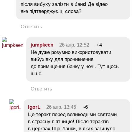
після вибуху залізти в банк! Де відео
яке підтверджує ці слова?
Ответить
jumpkeen
26 апр, 12:52
+4
Не дуже розумно використовувати
вибухівку для проникнення
до приміщення банку у ночі. Тут щось
інше.
Ответить
IgorL
26 апр, 13:45
-6
Це теракт перед великодніми святами
в страсну п'ятницю! Після терактів
в церквах Шрі-Ланки, в яких загинуло