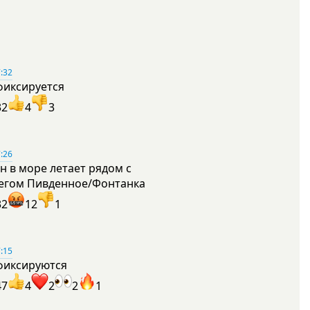
:32
фиксируется
32
4
3
:26
н в море летает рядом с
егом Пивденное/Фонтанка
32
12
1
:15
фиксируются
47
4
2
2
1