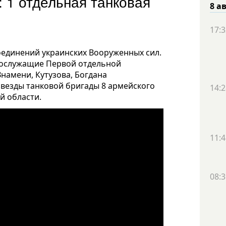
: 1 отдельная танковая
8 а
17:3
оединений украинских Вооруженных сил.
нослужащие Первой отдельной
намени, Кутузова, Богдана
звезды танковой бригады 8 армейского
14:2
й области.
11:4
08:3