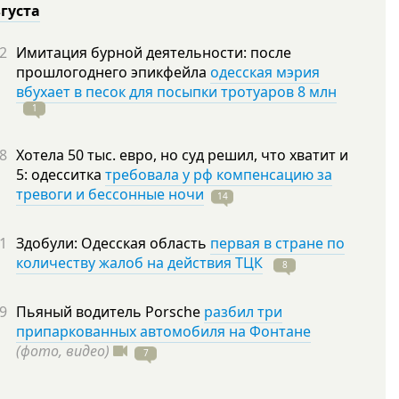
вгуста
2
Имитация бурной деятельности: после
прошлогоднего эпикфейла
одесская мэрия
вбухает в песок для посыпки тротуаров 8 млн
1
8
Хотела 50 тыс. евро, но суд решил, что хватит и
5: одесситка
требовала у рф компенсацию за
тревоги и бессонные ночи
14
1
Здобули: Одесская область
первая в стране по
количеству жалоб на действия ТЦК
8
9
Пьяный водитель Porsche
разбил три
припаркованных автомобиля на Фонтане
(фото, видео)
7