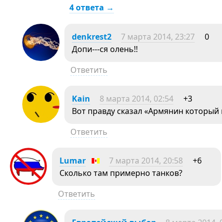
4 ответа →
denkrest2
7 марта 2014, 23:27
0
Допи---ся олень!!
Ответить
Kain
8 марта 2014, 02:54
+3
Вот правду сказал «Армянин который 
Ответить
Lumar
7 марта 2014, 20:58
+6
Сколько там примерно танков?
Ответить