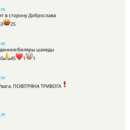
:06
ят в сторону Доброслава
63
25
:00
денное/Беляры шахеды
50
45
1
1
:59
Увага. ПОВІТРЯНА ТРИВОГА
1
:36