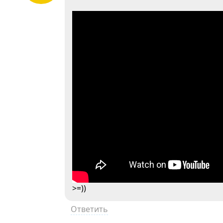
>=))
Ответить