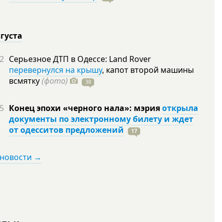
вгуста
2
Серьезное ДТП в Одессе: Land Rover
перевернулся на крышу
, капот второй машины
всмятку
(фото)
38
5
Конец эпохи «черного нала»: мэрия
открыла
документы по электронному билету и ждет
от одесситов предложений
17
 новости →