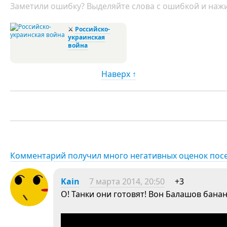
Заметили ошибку? Выделяйте слова с ошибкой и нажи
⚔
Российско-
украинская
война
Наверх ↑
Комментарий получил много негативных оценок пос
Kain
7 марта 2014, 20:50
+3
О! Танки они готовят! Вон Балашов бан