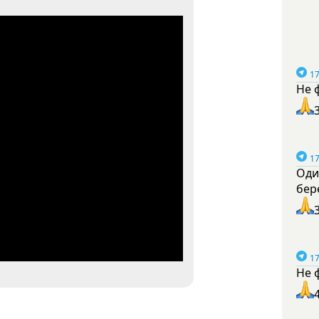
17
Не 
17
Оди
бер
17
Не 