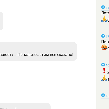
17
Лет
17
Пив
воюет»… Печально.. этим все сказано!
16
16