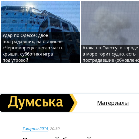
Удар по Одессе: двое
пострадавших, на стадионе
«Черноморец» снесло часть
Атака на Одессу: в городе
крыши, субботняя игра
в море горит судно, есть
под угрозой
пострадавшие (обновлено
Материалы
7 марта 2014
, 20:30