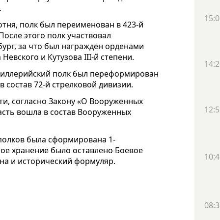
.
15:0
отня, полк был переименован в 423-й
После этого полк участвовал
бург, за что был награжден орденами
Невского и Кутузова III-й степени.
14:2
ртиллерийский полк был переформирован
в состав 72-й стрелковой дивизии.
и, согласно Закону «О Вооруженных
12:5
часть вошла в состав Вооруженных
х полков была сформирована 1-
чное хранение было оставлено Боевое
10:4
ена и исторический формуляр.
08:3