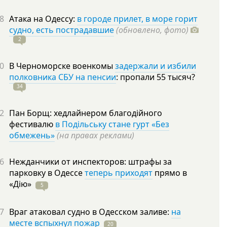
8
Атака на Одессу:
в городе прилет, в море горит
судно, есть пострадавшие
(обновлено, фото)
2
0
В Черноморске военкомы
задержали и избили
полковника СБУ на пенсии
: пропали 55
тысяч?
34
2
Пан Борщ: хедлайнером благодійного
фестивалю
в Подільську стане гурт «Без
обмежень»
(на правах реклами)
6
Нежданчики от инспекторов: штрафы за
парковку в Одессе
теперь приходят
прямо в
«Дію»
5
7
Враг атаковал судно в Одесском заливе:
на
месте вспыхнул пожар
20