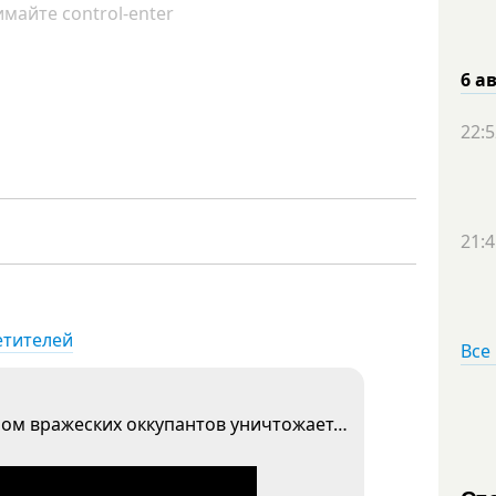
майте control-enter
6 а
22:5
21:4
етителей
Все
аном вражеских оккупантов уничтожает…