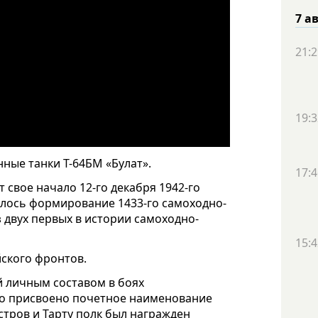
7 а
21:2
19:3
ные танки Т-64БМ «Булат».
17:4
 свое начало 12-го декабря 1942-го
чалось формирование 1433-го самоходно-
 двух первых в истории самоходно-
15:4
йского фронтов.
й личным составом в боях
ло присвоено почетное наименование
стров и Тарту полк был награжден