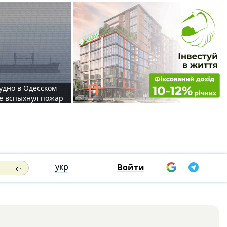
судно в Одесском
те вспыхнул пожар
укр
Войти