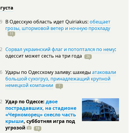
вгуста
9
В Одесскую область идет Quiriakus:
обещает
грозы, штормовой ветер и ночную прохладу
11
2
Сорвал украинский флаг и потоптался по нему
:
одессит может сесть на три
года
26
6
Удары по Одесскому заливу: шахеды
атаковали
большой сухогруз, принадлежащий крупной
немецкой компании
7
2
Удар по Одессе:
двое
пострадавших, на стадионе
«Черноморец» снесло часть
крыши
, субботняя игра под
угрозой
13