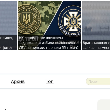
 прилет,
В Черноморске военкомы
задержали и избили полковника
Враг атаковал 
, фото)
СБУ на пенсии: пропали 55 тысяч?
заливе: на мес
Архив
Топ