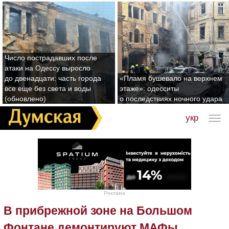
Число пострадавших после
атаки на Одессу выросло
до двенадцати: часть города
«Пламя бушевало на верхнем
все еще без света и воды
этаже»: одесситы
(обновлено)
о последствиях ночного удара
укр
Реклама
В прибрежной зоне на Большом
Фонтане демонтируют МАФы