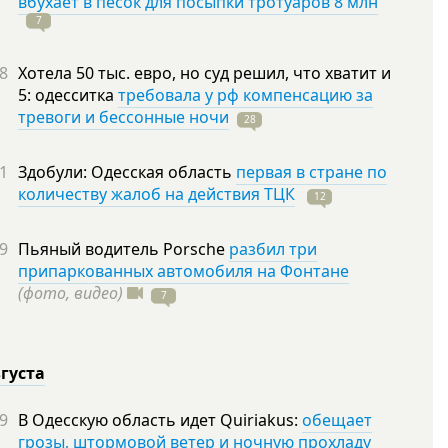
вбухает в песок для посыпки тротуаров 8 млн
7
8
Хотела 50 тыс. евро, но суд решил, что хватит и
5: одесситка
требовала у рф компенсацию за
тревоги и бессонные ночи
28
1
Здобули: Одесская область
первая в стране по
количеству жалоб на действия ТЦК
12
9
Пьяный водитель Porsche
разбил три
припаркованных автомобиля на Фонтане
(фото, видео)
7
вгуста
9
В Одесскую область идет Quiriakus:
обещает
грозы, штормовой ветер и ночную прохладу