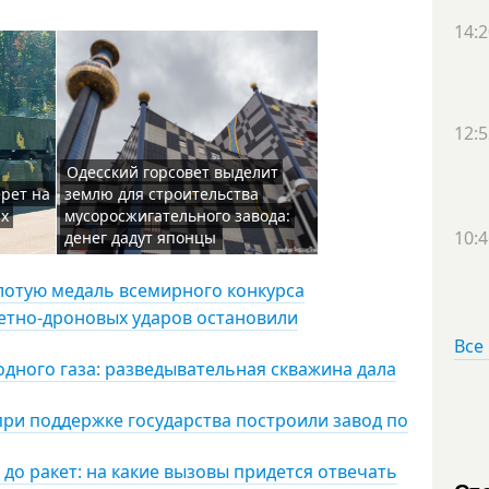
14:2
12:5
Одесский горсовет выделит
ерет на
землю для строительства
их
мусоросжигательного завода:
10:4
денег дадут японцы
лотую медаль всемирного конкурса
кетно-дроновых ударов остановили
Все
дного газа: разведывательная скважина дала
при поддержке государства построили завод по
 до ракет: на какие вызовы придется отвечать