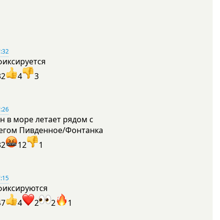
:32
фиксируется
32
4
3
:26
н в море летает рядом с
егом Пивденное/Фонтанка
32
12
1
:15
фиксируются
47
4
2
2
1