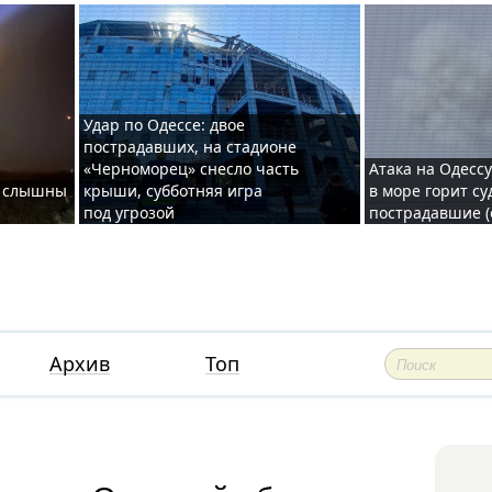
Удар по Одессе: двое
пострадавших, на стадионе
«Черноморец» снесло часть
Атака на Одессу
де слышны
крыши, субботняя игра
в море горит су
под угрозой
пострадавшие (
Архив
Топ