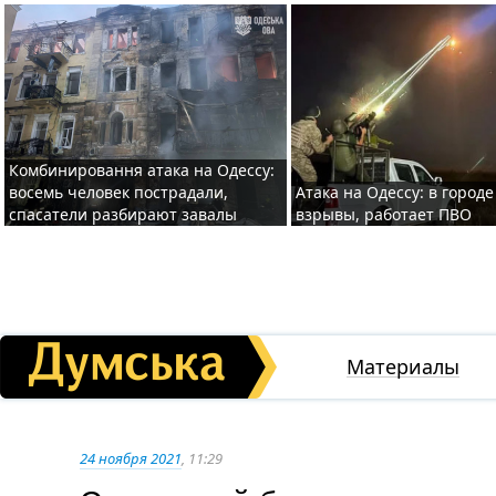
Комбинировання атака на Одессу:
восемь человек пострадали,
Атака на Одессу: в горо
спасатели разбирают завалы
взрывы, работает ПВО
Материалы
24 ноября 2021
, 11:29