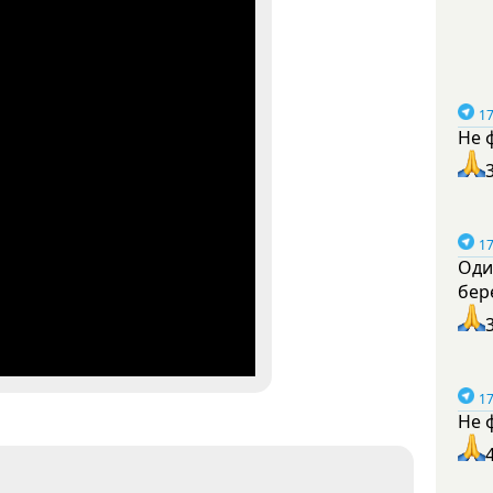
17
Не 
17
Оди
бер
17
Не 