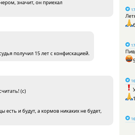
нером, значит, он приехал
17
Лет
17
Пив
судья получил 15 лет с конфискацией.
16
читать! (с)
 есть и будут, а кормов никаких не будет,
16