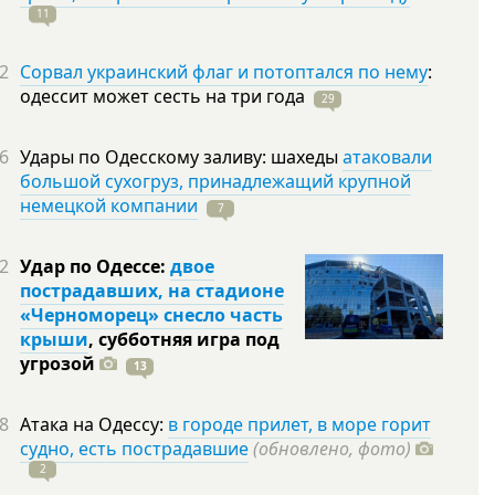
11
2
Сорвал украинский флаг и потоптался по нему
:
одессит может сесть на три
года
29
6
Удары по Одесскому заливу: шахеды
атаковали
большой сухогруз, принадлежащий крупной
немецкой компании
7
2
Удар по Одессе:
двое
пострадавших, на стадионе
«Черноморец» снесло часть
крыши
, субботняя игра под
угрозой
13
8
Атака на Одессу:
в городе прилет, в море горит
судно, есть пострадавшие
(обновлено, фото)
2