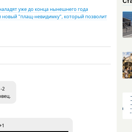
Ст
наладят уже до конца нынешнего года
 новый "плащ-невидимку", который позволит
-2
овец.
+1