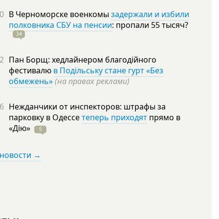
0
В Черноморске военкомы
задержали и избили
полковника СБУ на пенсии
: пропали 55
тысяч?
34
2
Пан Борщ: хедлайнером благодійного
фестивалю
в Подільську стане гурт «Без
обмежень»
(на правах реклами)
6
Нежданчики от инспекторов: штрафы за
парковку в Одессе
теперь приходят
прямо в
«Дію»
5
 новости →