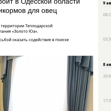
роит в Одесской области
9 а
икормов для овец
08:2
 территории Теплодарской
ания «Золото Юа».
03:3
ьбой оказать содействие в поиске
8 а
20:4
17:3