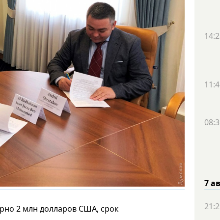
14:2
11:4
08:3
7 а
21:2
но 2 млн долларов США, срок