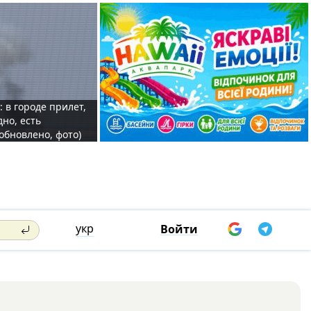
: в городе прилет,
дно, есть
обновлено, фото)
укр
Войти