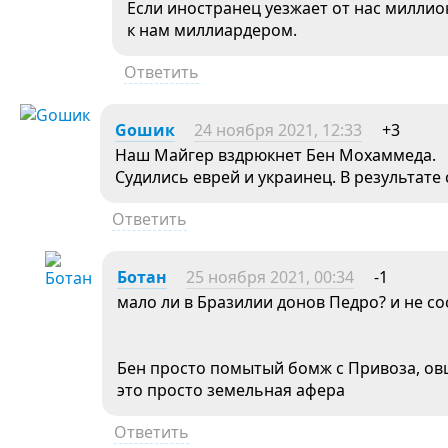
Если иностранец уезжает от нас миллио
к нам миллиардером.
Ответить
Goшик
24 ноября 2021, 12:33
+3
Наш Майгер вздрюкнет Бен Мохаммеда.
Судились еврей и украинец. В результате 
Ответить
Ботан
25 ноября 2021, 00:34
-1
мало ли в Бразилии донов Педро? и не сос
Бен просто помытый бомж с Привоза, овцы
это просто земельная афера
Ответить