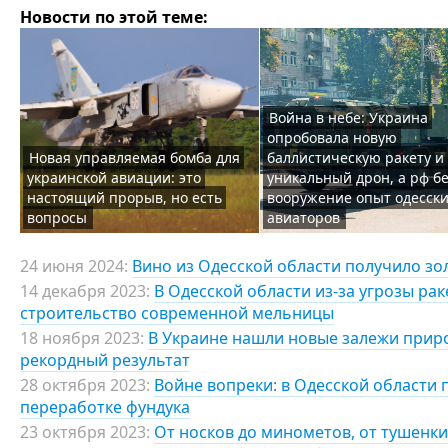
Новости по этой теме:
Война в небе: Украина
опробовала новую
Новая управляемая бомба для
баллистическую ракету и
украинской авиации: это
уникальный дрон, а рф б
настоящий прорыв, но есть
вооружение опыт одесск
вопросы
авиаторов
24 июня 2024:
Вино из Одесской области получило зо
14 декабря 2023:
В Одесской области из-за угрозы ра
строительство современной мельницы
18 ноября 2023:
В Украине нашли новые залежи приро
рекордный результат
28 октября 2023:
Войне вопреки: в Одесской области 
переработке фундука
23 октября 2023:
От носков до минометов, от тушенки