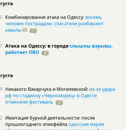
вгуста
5
Комбинировання атака на Одессу:
восемь
человек пострадали, спасатели разбирают
завалы
1
7
Атака на Одессу: в городе
слышны взрывы,
работает ПВО
2
вгуста
9
Никакого Вакарчука и Могилевской:
из-за удара
рф по стадиону «Черноморец» в Одессе
отменили фестиваль
9
2
Имитация бурной деятельности: после
прошлогоднего эпикфейла
одесская мэрия