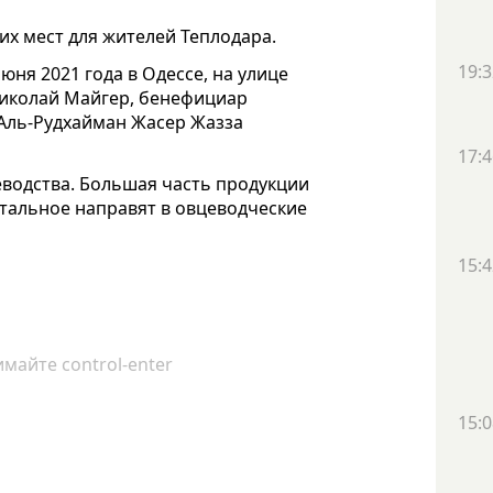
их мест для жителей Теплодара.
19:3
ня 2021 года в Одессе, на улице
иколай Майгер, бенефициар
Аль-Рудхайман Жасер Жазза
17:4
еводства. Большая часть продукции
стальное направят в овцеводческие
15:4
майте control-enter
15:0