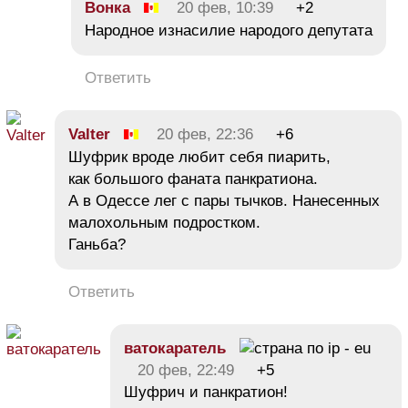
Вонка
20 фев, 10:39
+2
Народное изнасилие народого депутата
Ответить
Valter
20 фев, 22:36
+6
Шуфрик вроде любит себя пиарить,
как большого фаната панкратиона.
А в Одессе лег с пары тычков. Нанесенных
малохольным подростком.
Ганьба?
Ответить
ватокаратель
20 фев, 22:49
+5
Шуфрич и панкратион!