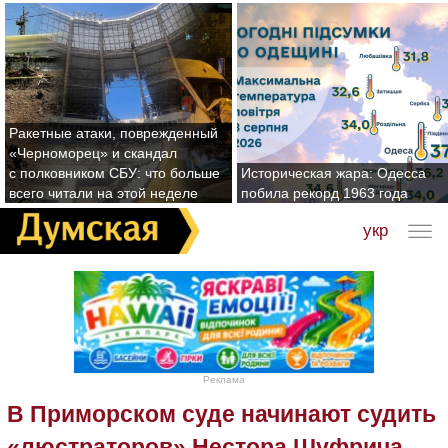
Ракетные атаки, поврежденный
«Черноморец» и скандал
с полковником СБУ: что больше
Историческая жара: Одесса
всего читали на этой неделе
побила рекорд 1963 года
укр
Реклама
В Приморском суде начинают судить
«люстраторов» Нестора Шуфрича