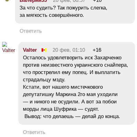
Валерий55
20 фев, 00:57
+10
За что судить? Так пожурить слегка,
за мягкость совершённого.
Ответить
Valter
20 фев, 01:10
+16
Осталось удовлетворить иск Захарченко
против неизвестного украинского снайпера,
что прострелил ему попец. И выплатить
страдальцу мзду.
Кстати, вот нашего мистечкового
депутатишку Маркина 2го мая уходили
— и никого не осудили. А вот за побои
морды лица Шуфрика — судят.
Вывод: что делаешь — делай до конца.
Ответить