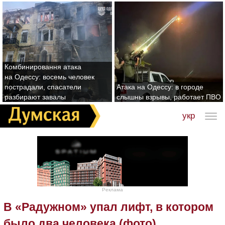
Комбинировання атака
на Одессу: восемь человек
пострадали, спасатели
Атака на Одессу: в городе
разбирают завалы
слышны взрывы, работает ПВО
укр
Реклама
В «Радужном» упал лифт, в котором
было два человека (фото)